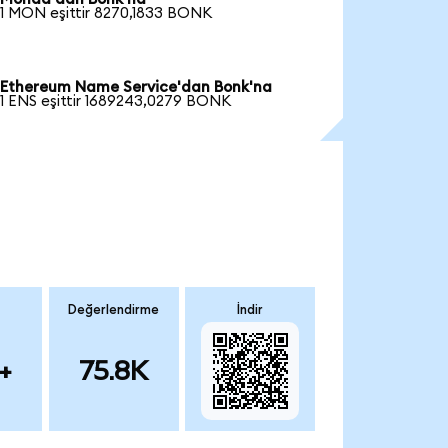
1 MON eşittir 8270,1833 BONK
Ethereum Name Service'dan Bonk'na
1 ENS eşittir 1689243,0279 BONK
Değerlendirme
İndir
+
75.8K