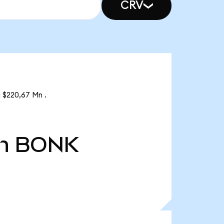
CRV
 $220,67 Mn .
n
BONK