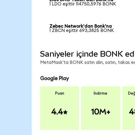
1 LDO eşittir 114750,5976 BONK
Zebec Network'dan Bonk'na
1 ZBCN eşittir 693,3825 BONK
Saniyeler içinde BONK ed
MetaMask'ta BONK satın alın, satın, takas edin
Google Play
Puan
İndirme
Değ
4.4
10M+
4