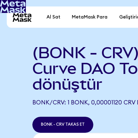
Al Sat
MetaMask Para
Geliştiri
(BONK - CRV)
Curve DAO T
dönüştür
BONK/CRV: 1 BONK, 0,00001120 CRV 
BONK - CRV TAKAS ET