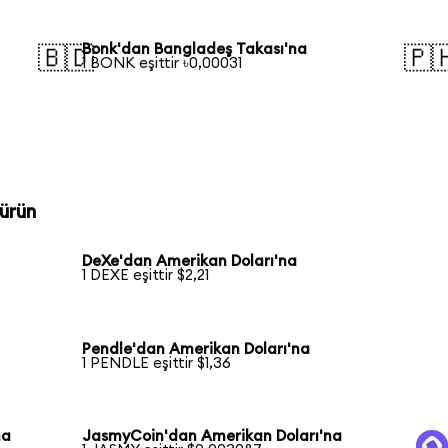
Bonk'dan Bangladeş Takası'na
🇧🇩
🇵
1 BONK eşittir ৳0,00031
ürün
DeXe'dan Amerikan Doları'na
1 DEXE eşittir $2,21
Pendle'dan Amerikan Doları'na
1 PENDLE eşittir $1,36
na
JasmyCoin'dan Amerikan Doları'na