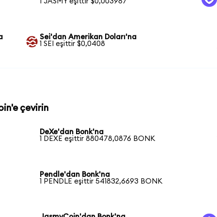
1 JASMY eşittir $0,003987
a
Sei'dan Amerikan Doları'na
1 SEI eşittir $0,0408
in'e çevirin
DeXe'dan Bonk'na
1 DEXE eşittir 880478,0876 BONK
Pendle'dan Bonk'na
1 PENDLE eşittir 541832,6693 BONK
JasmyCoin'dan Bonk'na