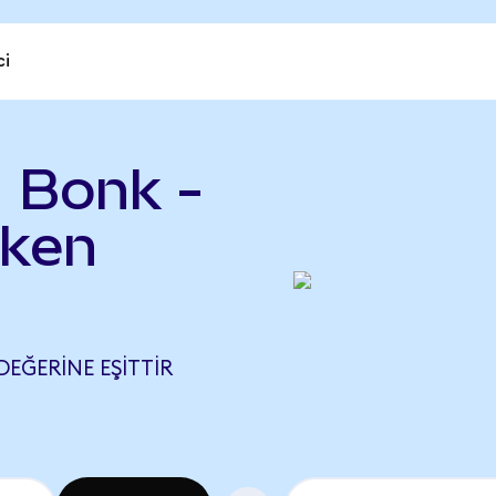
ci
 Bonk -
oken
DEĞERINE EŞITTIR