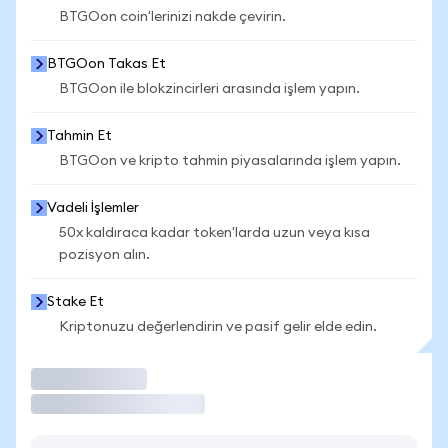
BTGOon coin'lerinizi nakde çevirin.
BTGOon Takas Et
BTGOon ile blokzincirleri arasında işlem yapın.
Tahmin Et
BTGOon ve kripto tahmin piyasalarında işlem yapın.
Vadeli İşlemler
50x kaldıraca kadar token'larda uzun veya kısa
pozisyon alın.
Stake Et
Kriptonuzu değerlendirin ve pasif gelir elde edin.
İşlem Yap