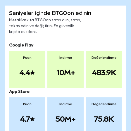
Saniyeler içinde BTGOon edinin
MetaMask'ta BTGOon satın alın, satın,
takas edin ve değiştirin. En güvenilir
kripto cüzdanı.
Google Play
Puan
İndirme
Değerlendirme
4.4
10M+
483.9K
App Store
Puan
İndirme
Değerlendirme
4.7
50M+
75.8K