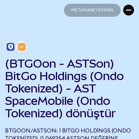
METAMASK'I EDİNİN
METAMASK'I EDİNİN
(BTGOon - ASTSon)
BitGo Holdings (Ondo
Tokenized) - AST
SpaceMobile (Ondo
Tokenized) dönüştür
BTGOON/ASTSON: 1 BITGO HOLDINGS (ONDO
TOKENIZED), 0,069354 ASTSON DEĞERINE