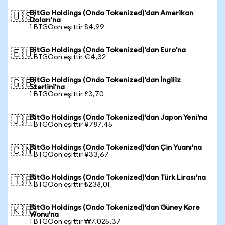
BitGo Holdings (Ondo Tokenized)'dan Amerikan
🇺🇸
Doları'na
1 BTGOon eşittir $4,99
BitGo Holdings (Ondo Tokenized)'dan Euro'na
🇪🇺
1 BTGOon eşittir €4,32
BitGo Holdings (Ondo Tokenized)'dan İngiliz
🇬🇧
Sterlini'na
1 BTGOon eşittir £3,70
BitGo Holdings (Ondo Tokenized)'dan Japon Yeni'na
🇯🇵
1 BTGOon eşittir ¥787,45
BitGo Holdings (Ondo Tokenized)'dan Çin Yuanı'na
🇨🇳
1 BTGOon eşittir ¥33,67
BitGo Holdings (Ondo Tokenized)'dan Türk Lirası'na
🇹🇷
1 BTGOon eşittir ₺238,01
BitGo Holdings (Ondo Tokenized)'dan Güney Kore
🇰🇷
Wonu'na
1 BTGOon eşittir ₩7.025,37