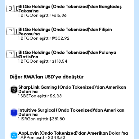
BitGo Holdings (Ondo Tokenized)'dan Bangladeş
🇧🇩
Takası'na
1 BTGOon eşittir ৳615,86
BitGo Holdings (Ondo Tokenized)'dan Filipin
🇵🇭
Pezosu'na
1 BTGOon eşittir ₱302,92
BitGo Holdings (Ondo Tokenized)'dan Polonya
🇵🇱
Zlotisi'na
1 BTGOon eşittir zł 18,54
Diğer RWA'ları USD'ye dönüştür
SharpLink Gaming (Ondo Tokenized)'dan Amerikan
Doları'na
1 SBETon eşittir $6,38
Intuitive Surgical (Ondo Tokenized)'dan Amerikan
Doları'na
1 ISRGon eşittir $381,80
AppLovin (Ondo Tokenized)'dan Amerikan Doları'na
1 APPon eşittir $348,83