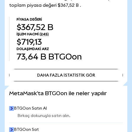
toplam piyasa değeri $367,52 B .
PIYASA DEĞERI
$367,52 B
İŞLEM HACMI
(24S)
$719,13
DOLAŞIMDAKI ARZ
73,64 B
BTGOon
DAHA FAZLA İSTATİSTİK GÖR
DAHA FAZLA İSTATİSTİK GÖR
MetaMask'ta BTGOon ile neler yapılır
BTGOon Satın Al
Birkaç dokunuşla satın alın.
BTGOon Sat