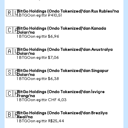
BitGo Holdings (Ondo Tokenized)'dan Rus Rublesi'na
🇷🇺
1 BTGOon eşittir ₽410,51
BitGo Holdings (Ondo Tokenized)'dan Kanada
🇨🇦
Doları'na
1 BTGOon eşittir $6,96
BitGo Holdings (Ondo Tokenized)'dan Avustralya
🇦🇺
Doları'na
1 BTGOon eşittir $7,06
BitGo Holdings (Ondo Tokenized)'dan Singapur
🇸🇬
Doları'na
1 BTGOon eşittir $6,38
BitGo Holdings (Ondo Tokenized)'dan İsviçre
🇨🇭
Frangı'na
1 BTGOon eşittir CHF 4,03
BitGo Holdings (Ondo Tokenized)'dan Brezilya
🇧🇷
Reali'na
1 BTGOon eşittir R$25,44