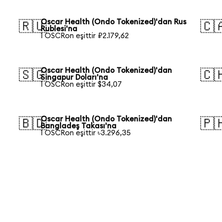
Oscar Health (Ondo Tokenized)'dan Rus
🇷🇺
🇨
Rublesi'na
1 OSCRon eşittir ₽2.179,62
Oscar Health (Ondo Tokenized)'dan
🇸🇬
🇨
Singapur Doları'na
1 OSCRon eşittir $34,07
Oscar Health (Ondo Tokenized)'dan
🇧🇩
🇵
Bangladeş Takası'na
1 OSCRon eşittir ৳3.296,35