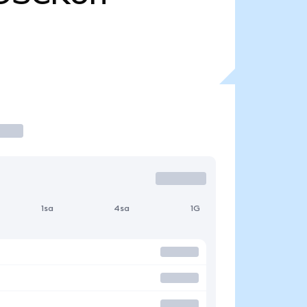
1sa
4sa
1G