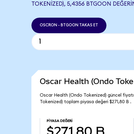
TOKENIZED), 5,4356 BTGOON DEĞERIN
OSCRON - BTGOON TAKAS ET
Oscar Health (Ondo Toke
Oscar Health (Ondo Tokenized) güncel fiyat
Tokenized) toplam piyasa değeri $271,80 B .
PIYASA DEĞERI
$271,80 B