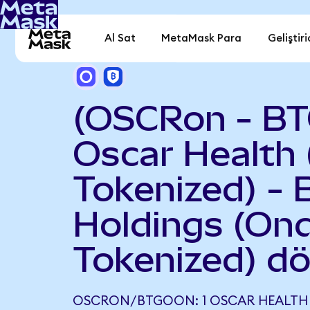
Al Sat
MetaMask Para
Geliştiri
(OSCRon - B
Oscar Health
Tokenized) - 
Holdings (On
Tokenized) d
OSCRON/BTGOON: 1 OSCAR HEALTH