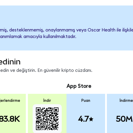
iş, desteklenmemiş, onaylanmamış veya Oscar Health ile ilişkilendi
tanımlamak amacıyla kullanılmaktadır.
edinin
in ve değiştirin. En güvenilir kripto cüzdanı.
App Store
erlendirme
İndir
Puan
İndirme
83.8K
4.7
50M