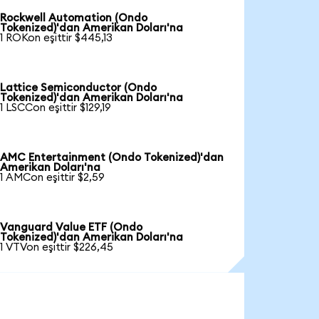
Rockwell Automation (Ondo
Tokenized)'dan Amerikan Doları'na
1 ROKon eşittir $445,13
Lattice Semiconductor (Ondo
Tokenized)'dan Amerikan Doları'na
1 LSCCon eşittir $129,19
AMC Entertainment (Ondo Tokenized)'dan
Amerikan Doları'na
1 AMCon eşittir $2,59
Vanguard Value ETF (Ondo
Tokenized)'dan Amerikan Doları'na
1 VTVon eşittir $226,45