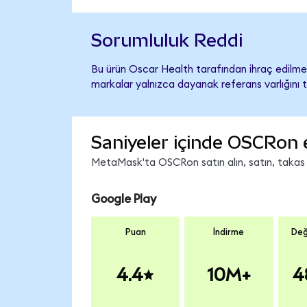
Sorumluluk Reddi
Bu ürün Oscar Health tarafından ihraç edilmem
markalar yalnızca dayanak referans varlığını 
Saniyeler içinde OSCRon 
MetaMask'ta OSCRon satın alın, satın, takas ed
Google Play
Puan
İndirme
Değ
4.4
10M+
4