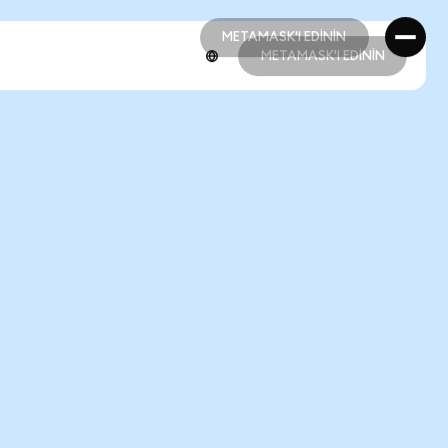
METAMASK'I EDİNİN
METAMASK'I EDİNİN
METAMASK'I EDİNİN
METAMASK'I EDİNİN