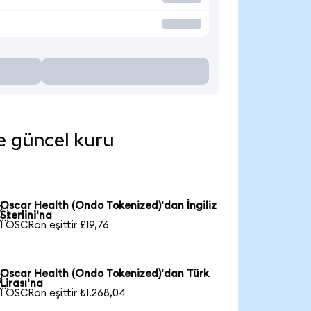
de güncel kuru
Oscar Health (Ondo Tokenized)'dan İngiliz

Sterlini'na
1 OSCRon eşittir £19,76
Oscar Health (Ondo Tokenized)'dan Türk

Lirası'na
1 OSCRon eşittir ₺1.268,04