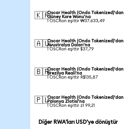
Oscar Health (Ondo Tokenized)'dan
🇰🇷
Güney Kore Wonu'na
1 OSCRon eşittir ₩37.633,49
Oscar Health (Ondo Tokenized)'dan
🇦🇺
Avustralya Doları'na
1 OSCRon eşittir $37,79
Oscar Health (Ondo Tokenized)'dan
🇧🇷
Brezilya Reali'na
1 OSCRon eşittir R$135,87
Oscar Health (Ondo Tokenized)'dan
🇵🇱
Polonya Zlotisi'na
1 OSCRon eşittir zł 99,21
Diğer RWA'ları USD'ye dönüştür