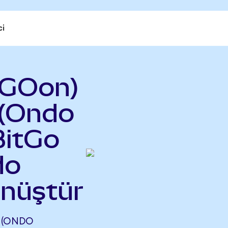
ci
TGOon)
 (Ondo
BitGo
do
önüştür
 (ONDO