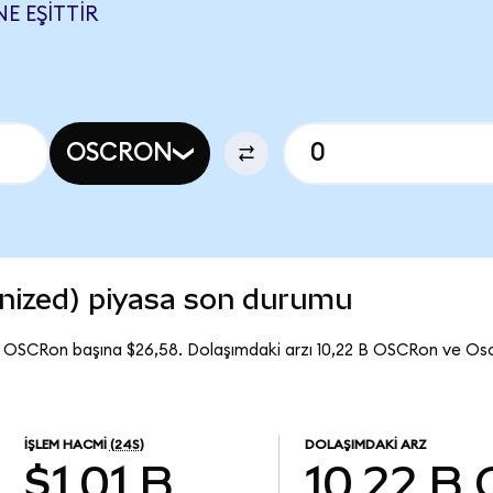
E EŞITTIR
OSCRON
nized) piyasa son durumu
ı OSCRon başına $26,58. Dolaşımdaki arzı 10,22 B OSCRon ve Os
İŞLEM HACMI
(24S)
DOLAŞIMDAKI ARZ
$1,01 B
10,22 B