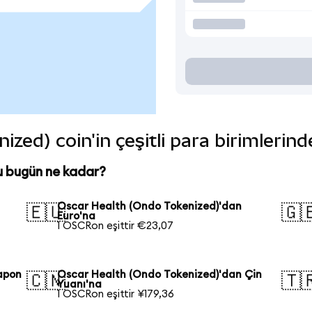
zed) coin'in çeşitli para birimlerin
u bugün ne kadar?
Oscar Health (Ondo Tokenized)'dan
🇪🇺
🇬
Euro'na
1 OSCRon eşittir €23,07
apon
Oscar Health (Ondo Tokenized)'dan Çin
🇨🇳
🇹
Yuanı'na
1 OSCRon eşittir ¥179,36