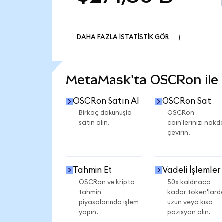
DAHA FAZLA İSTATİSTİK GÖR
DAHA FAZLA İSTATİSTİK GÖR
MetaMask'ta OSCRon ile n
OSCRon Satın Al
OSCRon Sat
Birkaç dokunuşla
OSCRon
satın alın.
coin'lerinizi nakd
çevirin.
Tahmin Et
Vadeli İşlemler
OSCRon ve kripto
50x kaldıraca
tahmin
kadar token'lard
piyasalarında işlem
uzun veya kısa
yapın.
pozisyon alın.