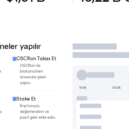
eler yapılır
İşlem Yap
OSCRon Takas Et
OSCRon ile
e
blokzincirleri
arasında işlem
yapın.
15dk
30dk
Stake Et
Kriptonuzu
a
değerlendirin ve
pasif gelir elde edin.