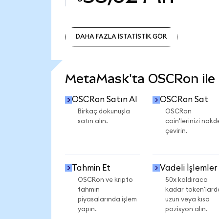
DAHA FAZLA İSTATİSTİK GÖR
DAHA FAZLA İSTATİSTİK GÖR
MetaMask'ta OSCRon ile n
OSCRon Satın Al
OSCRon Sat
Birkaç dokunuşla
OSCRon
satın alın.
coin'lerinizi nakd
çevirin.
Tahmin Et
Vadeli İşlemler
OSCRon ve kripto
50x kaldıraca
tahmin
kadar token'lard
piyasalarında işlem
uzun veya kısa
yapın.
pozisyon alın.