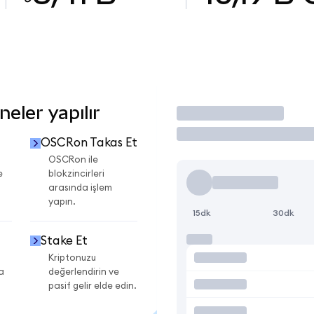
eler yapılır
İşlem Yap
OSCRon Takas Et
OSCRon ile
e
blokzincirleri
arasında işlem
yapın.
15dk
30dk
Stake Et
Kriptonuzu
a
değerlendirin ve
pasif gelir elde edin.