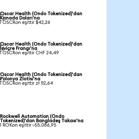
Oscar Health (Ondo Tokenized)'dan

Kanada Doları'na
1 OSCRon eşittir $42,26
Oscar Health (Ondo Tokenized)'dan

İsviçre Frangı'na
1 OSCRon eşittir CHF 24,49
Oscar Health (Ondo Tokenized)'dan

Polonya Zlotisi'na
1 OSCRon eşittir zł 112,64
Rockwell Automation (Ondo
Tokenized)'dan Bangladeş Takası'na
1 ROKon eşittir ৳55.086,95