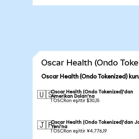
Oscar Health (Ondo Tokeni
Oscar Health (Ondo Tokenized) kur
Oscar Health (Ondo Tokenized)'dan
🇺🇸
Amerikan Doları'na
1 OSCRon eşittir $30,15
Oscar Health (Ondo Tokenized)'dan J
🇯🇵
Yeni'na
1 OSCRon eşittir ¥4.776,19