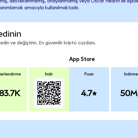
iş, desteklenmemiş, onaylanmamış veya Oscar Health ile ilişkilendi
tanımlamak amacıyla kullanılmaktadır.
edinin
in ve değiştirin. En güvenilir kripto cüzdanı.
App Store
erlendirme
İndir
Puan
İndirme
83.7K
4.7
50M