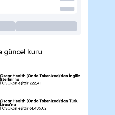
de güncel kuru
Oscar Health (Ondo Tokenized)'dan İngiliz

Sterlini'na
1 OSCRon eşittir £22,41
Oscar Health (Ondo Tokenized)'dan Türk

Lirası'na
1 OSCRon eşittir ₺1.435,02