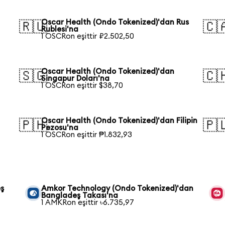
Oscar Health (Ondo Tokenized)'dan Rus
🇷🇺
🇨
Rublesi'na
1 OSCRon eşittir ₽2.502,50
Oscar Health (Ondo Tokenized)'dan
🇸🇬
🇨
Singapur Doları'na
1 OSCRon eşittir $38,70
Oscar Health (Ondo Tokenized)'dan Filipin
🇵🇭
🇵
Pezosu'na
1 OSCRon eşittir ₱1.832,93
eş
Amkor Technology (Ondo Tokenized)'dan
Bangladeş Takası'na
1 AMKRon eşittir ৳6.735,97