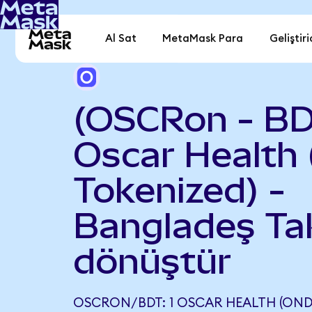
Al Sat
MetaMask Para
Geliştiri
(OSCRon - BD
Oscar Health
Tokenized) -
Bangladeş Ta
dönüştür
OSCRON/BDT: 1 OSCAR HEALTH (OND