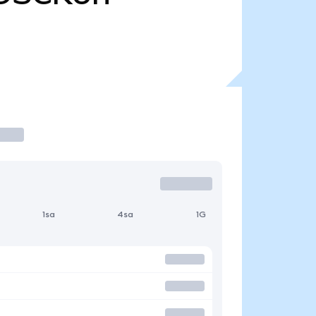
1sa
4sa
1G