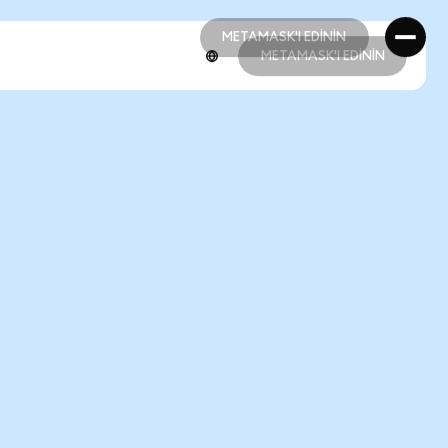
METAMASK'I EDİNİN
METAMASK'I EDİNİN
METAMASK'I EDİNİN
METAMASK'I EDİNİN