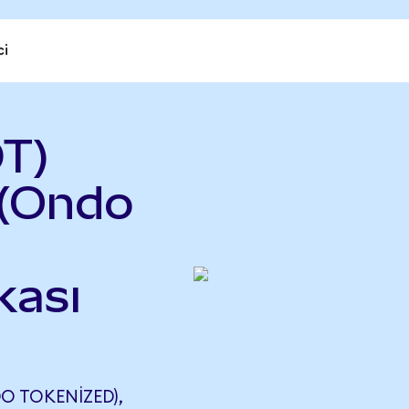
ci
T)
 (Ondo
kası
O TOKENIZED),