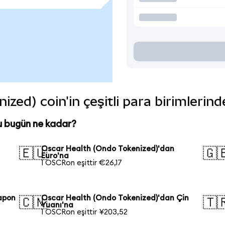
zed) coin'in çeşitli para birimlerin
u bugün ne kadar?
Oscar Health (Ondo Tokenized)'dan
🇪🇺
🇬
Euro'na
1 OSCRon eşittir €26,17
apon
Oscar Health (Ondo Tokenized)'dan Çin
🇨🇳
🇹
Yuanı'na
1 OSCRon eşittir ¥203,52