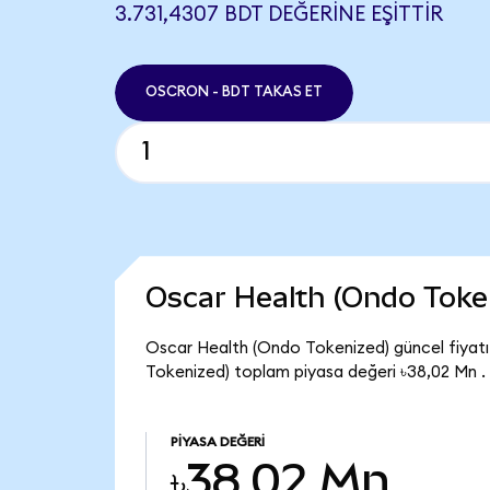
3.731,4307 BDT DEĞERINE EŞITTIR
OSCRON - BDT TAKAS ET
Oscar Health (Ondo Toke
Oscar Health (Ondo Tokenized) güncel fiyatı
Tokenized) toplam piyasa değeri ৳38,02 Mn .
PIYASA DEĞERI
৳38,02 Mn