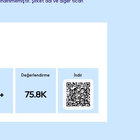
rilmemiştir. Şirket adı ve diğer ticari
Değerlendirme
İndir
+
75.8K