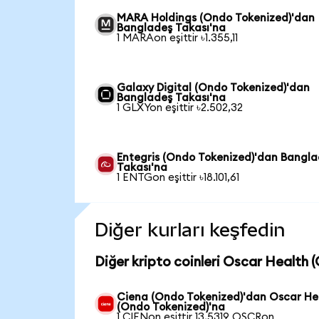
MARA Holdings (Ondo Tokenized)'dan
Bangladeş Takası'na
1 MARAon eşittir ৳1.355,11
Galaxy Digital (Ondo Tokenized)'dan
Bangladeş Takası'na
1 GLXYon eşittir ৳2.502,32
Entegris (Ondo Tokenized)'dan Bangl
Takası'na
1 ENTGon eşittir ৳18.101,61
Diğer kurları keşfedin
Diğer kripto coinleri Oscar Health 
Ciena (Ondo Tokenized)'dan Oscar He
(Ondo Tokenized)'na
1 CIENon eşittir 13,5319 OSCRon