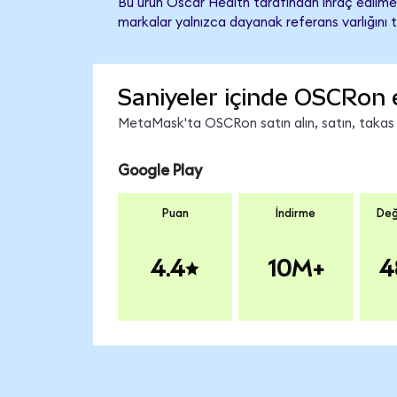
Bu ürün Oscar Health tarafından ihraç edilmem
markalar yalnızca dayanak referans varlığını 
Saniyeler içinde OSCRon 
MetaMask'ta OSCRon satın alın, satın, takas ed
Google Play
Puan
İndirme
Değ
4.4
10M+
4