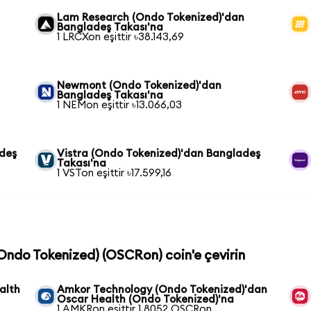
Lam Research (Ondo Tokenized)'dan
Bangladeş Takası'na
1 LRCXon eşittir ৳38.143,69
Newmont (Ondo Tokenized)'dan
Bangladeş Takası'na
1 NEMon eşittir ৳13.066,03
adeş
Vistra (Ondo Tokenized)'dan Bangladeş
Takası'na
1 VSTon eşittir ৳17.599,16
(Ondo Tokenized) (OSCRon) coin'e çevirin
alth
Amkor Technology (Ondo Tokenized)'dan
Oscar Health (Ondo Tokenized)'na
1 AMKRon eşittir 1,8052 OSCRon