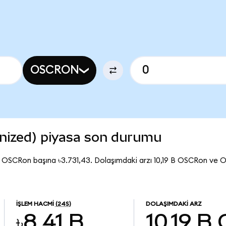
OSCRON
nized) piyasa son durumu
 OSCRon başına ৳3.731,43. Dolaşımdaki arzı 10,19 B OSCRon ve 
İŞLEM HACMI
(24S)
DOLAŞIMDAKI ARZ
৳8,41 B
10,19 B