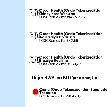
Oscar Health (Ondo Tokenized)'dan
🇰🇷
Güney Kore Wonu'na
1 OSCRon eşittir ₩42.916,82
Oscar Health (Ondo Tokenized)'dan
🇦🇺
Avustralya Doları'na
1 OSCRon eşittir $42,88
Oscar Health (Ondo Tokenized)'dan
🇧🇷
Brezilya Reali'na
1 OSCRon eşittir R$154,38
Diğer RWA'ları BDT'ye dönüştür
Ciena (Ondo Tokenized)'dan Banglad
Takası'na
1 CIENon eşittir ৳50.493,18