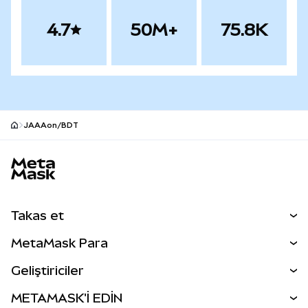
4.7
50M+
75.8K
JAAAon/BDT
MetaMask site alt bilgisi
Takas et
Takas İşlemleri
MetaMask Para
Tahmin Et
YENİ
Kripto Al
Geliştiriciler
Perps
YENİ
MetaMask Kart
Dökümantasyon
METAMASK'İ EDİN
RWA'lar
mUSD
YENİ