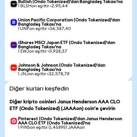
Bullish (Ondo Tokenized)'dan Bangladeş Takası'na
1 BLSHon eşittir ৳2.911,44
Union Pacific Corporation (Ondo Tokenized)'dan
Bangladeş Takası'na
1 UNPon eşittir ৳36.387,40
iShares MSCI Japan ETF (Ondo Tokenized)'dan
Bangladeş Takası'na
1 EWJon eşittir ৳11.928,37
Johnson & Johnson (Ondo Tokenized)'dan
Bangladeş Takası'na
1 JNJon eşittir ৳32.378,78
Diğer kurları keşfedin
Diğer kripto coinleri Janus Henderson AAA CLO
ETF (Ondo Tokenized) (JAAAon) coin'e çevirin
Pinterest (Ondo Tokenized)'dan Janus Henderson
AAA CLO ETF (Ondo Tokenized)'na
1 PINSon eşittir 0,458951 JAAAon