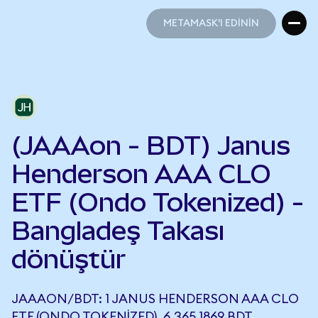
METAMASK'I EDİNİN
METAMASK'I EDİNİN
(JAAAon - BDT) Janus
Henderson AAA CLO
ETF (Ondo Tokenized) -
Bangladeş Takası
dönüştür
JAAAON/BDT: 1 JANUS HENDERSON AAA CLO
ETF (ONDO TOKENIZED), 6.365,1869 BDT