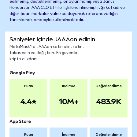
edilmemiş, desteklenmemiş, onaylanmamış veya Janus
Henderson AAA CLO ETF ile ilişkilendirilmemiştir. Şirket adı ve
diğer ticari markalar yalnızca dayanak referans varlığını
tanımlamak amacıyla kullanılmaktadır.
Saniyeler içinde JAAAon edinin
MetaMask'ta JAAAon satın alın, satın,
takas edin ve değiştirin. En güvenilir
kripto cüzdanı.
Google Play
Puan
İndirme
Değerlendirme
4.4
10M+
483.9K
App Store
Puan
İndirme
Değerlendirme