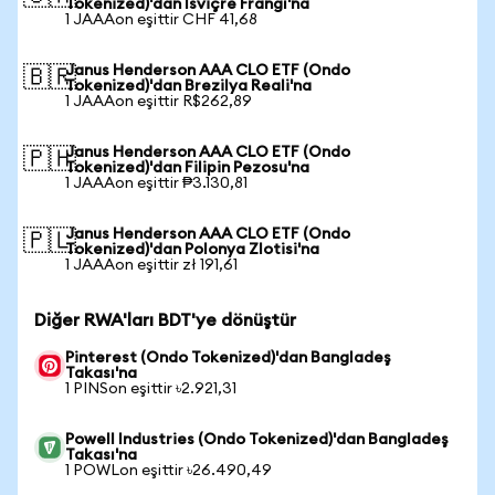
Tokenized)'dan İsviçre Frangı'na
1 JAAAon eşittir CHF 41,68
Janus Henderson AAA CLO ETF (Ondo
🇧🇷
Tokenized)'dan Brezilya Reali'na
1 JAAAon eşittir R$262,89
Janus Henderson AAA CLO ETF (Ondo
🇵🇭
Tokenized)'dan Filipin Pezosu'na
1 JAAAon eşittir ₱3.130,81
Janus Henderson AAA CLO ETF (Ondo
🇵🇱
Tokenized)'dan Polonya Zlotisi'na
1 JAAAon eşittir zł 191,61
Diğer RWA'ları BDT'ye dönüştür
Pinterest (Ondo Tokenized)'dan Bangladeş
Takası'na
1 PINSon eşittir ৳2.921,31
Powell Industries (Ondo Tokenized)'dan Bangladeş
Takası'na
1 POWLon eşittir ৳26.490,49