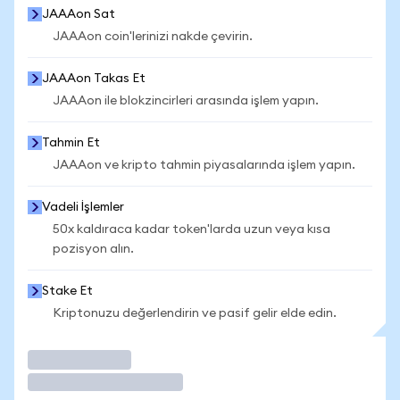
JAAAon Sat
JAAAon coin'lerinizi nakde çevirin.
JAAAon Takas Et
JAAAon ile blokzincirleri arasında işlem yapın.
Tahmin Et
JAAAon ve kripto tahmin piyasalarında işlem yapın.
Vadeli İşlemler
50x kaldıraca kadar token'larda uzun veya kısa
pozisyon alın.
Stake Et
Kriptonuzu değerlendirin ve pasif gelir elde edin.
İşlem Yap