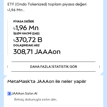
ETF (Ondo Tokenized) toplam piyasa değeri
৳1,96 Mn .
PIYASA DEĞERI
৳1,96 Mn
İŞLEM HACMI
(24S)
৳370,72 B
DOLAŞIMDAKI ARZ
308,71
JAAAon
DAHA FAZLA İSTATİSTİK GÖR
DAHA FAZLA İSTATİSTİK GÖR
MetaMask'ta JAAAon ile neler yapılır
JAAAon Satın Al
Birkaç dokunuşla satın alın.