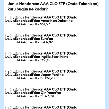
Janus Henderson AAA CLO ETF (Ondo Tokenized)
kuru bugün ne kadar?
Janus Henderson AAA CLO ETF (Ondo
🇺🇸
Tokenized)'dan Amerikan Doları'na
1 JAAAon eşittir $51,57
Janus Henderson AAA CLO ETF (Ondo
🇪🇺
Tokenized)'dan Euro'na
1 JAAAon eşittir €44,82
Janus Henderson AAA CLO ETF (Ondo
🇬🇧
Tokenized)'dan İngiliz Sterlini'na
1 JAAAon eşittir £38,30
Janus Henderson AAA CLO ETF (Ondo
🇯🇵
Tokenized)'dan Japon Yeni'na
1 JAAAon eşittir ¥8.138,67
Janus Henderson AAA CLO ETF (Ondo
🇨🇳
Tokenized)'dan Çin Yuanı'na
1 JAAAon eşittir ¥347,98
Janus Henderson AAA CLO ETF (Ondo