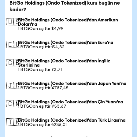
BitGo Holdings (Ondo Tokenized) kuru bugün ne
kadar?
BitGo Holdings (Ondo Tokenized)'dan Amerikan
🇺🇸
Doları'na
1 BTGOon eşittir $4,99
BitGo Holdings (Ondo Tokenized)'dan Euro'na
🇪🇺
1 BTGOon eşittir €4,32
BitGo Holdings (Ondo Tokenized)'dan İngiliz
🇬🇧
Sterlini'na
1 BTGOon eşittir £3,71
BitGo Holdings (Ondo Tokenized)'dan Japon Yeni'na
🇯🇵
1 BTGOon eşittir ¥787,45
BitGo Holdings (Ondo Tokenized)'dan Çin Yuanı'na
🇨🇳
1 BTGOon eşittir ¥33,67
BitGo Holdings (Ondo Tokenized)'dan Türk Lirası'na
🇹🇷
1 BTGOon eşittir ₺238,01