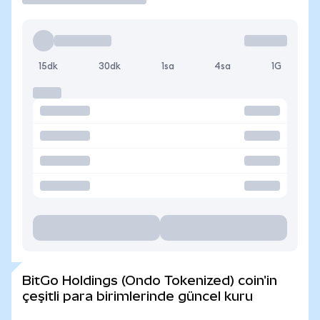
15dk
30dk
1sa
4sa
1G
BitGo Holdings (Ondo Tokenized) coin'in
çeşitli para birimlerinde güncel kuru