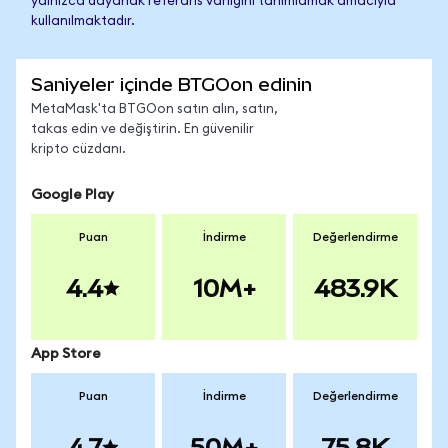
yalnızca dayanak referans varlığını tanımlamak amacıyla
kullanılmaktadır.
Saniyeler içinde BTGOon edinin
MetaMask'ta BTGOon satın alın, satın,
takas edin ve değiştirin. En güvenilir
kripto cüzdanı.
Google Play
Puan
İndirme
Değerlendirme
4.4
10M+
483.9K
App Store
Puan
İndirme
Değerlendirme
4.7
50M+
75.8K