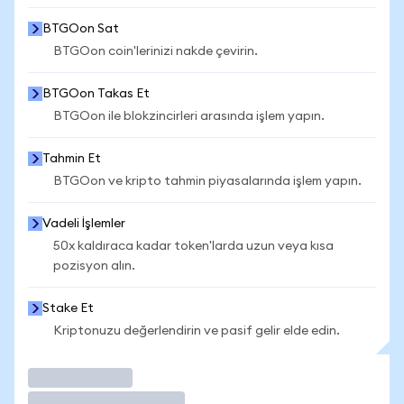
BTGOon Sat
BTGOon coin'lerinizi nakde çevirin.
BTGOon Takas Et
BTGOon ile blokzincirleri arasında işlem yapın.
Tahmin Et
BTGOon ve kripto tahmin piyasalarında işlem yapın.
Vadeli İşlemler
50x kaldıraca kadar token'larda uzun veya kısa
pozisyon alın.
Stake Et
Kriptonuzu değerlendirin ve pasif gelir elde edin.
İşlem Yap