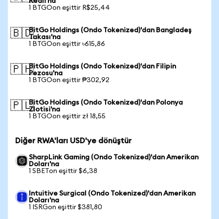
Reali'na
1 BTGOon eşittir R$25,44
BitGo Holdings (Ondo Tokenized)'dan Bangladeş
🇧🇩
Takası'na
1 BTGOon eşittir ৳615,86
BitGo Holdings (Ondo Tokenized)'dan Filipin
🇵🇭
Pezosu'na
1 BTGOon eşittir ₱302,92
BitGo Holdings (Ondo Tokenized)'dan Polonya
🇵🇱
Zlotisi'na
1 BTGOon eşittir zł 18,55
Diğer RWA'ları USD'ye dönüştür
SharpLink Gaming (Ondo Tokenized)'dan Amerikan
Doları'na
1 SBETon eşittir $6,38
Intuitive Surgical (Ondo Tokenized)'dan Amerikan
Doları'na
1 ISRGon eşittir $381,80