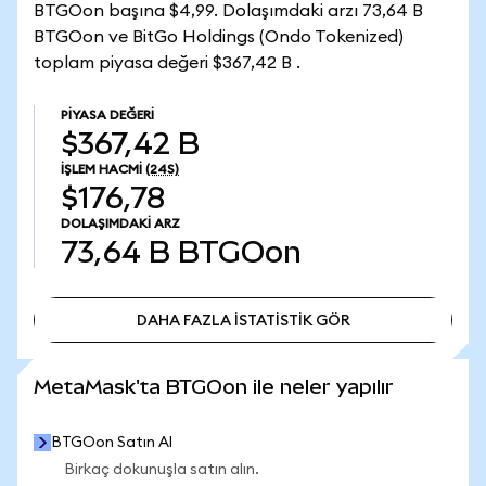
BTGOon başına $4,99. Dolaşımdaki arzı 73,64 B
BTGOon ve BitGo Holdings (Ondo Tokenized)
toplam piyasa değeri $367,42 B .
PIYASA DEĞERI
$367,42 B
İŞLEM HACMI
(24S)
$176,78
DOLAŞIMDAKI ARZ
73,64 B
BTGOon
DAHA FAZLA İSTATİSTİK GÖR
DAHA FAZLA İSTATİSTİK GÖR
MetaMask'ta BTGOon ile neler yapılır
BTGOon Satın Al
Birkaç dokunuşla satın alın.