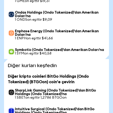
1 GMEon eşittir $19,31
Ondas Holdings (Ondo Tokenized)'dan Amerikan
Doları'na
1 ONDSon eşittir $9,09
Enphase Energy (Ondo Tokenized)'dan Amerikan
Doları'na
1 ENPHon eşittir $41,66
Symbotic (Ondo Tokenized)'dan Amerikan Doları'na
1 SYMon eşittir $40,58
Diğer kurları keşfedin
Diğer kripto coinleri BitGo Holdings (Ondo
Tokenized) (BTGOon) coin'e çevirin
SharpLink Gaming (Ondo Tokenized)'dan BitGo
Holdings (Ondo Tokenized)'na
1 SBETon eşittir 1,2786 BTGOon
Intuitive Surgical (Ondo Tokenized)'dan BitGo
Holdings (Ondo Tokenized)'na