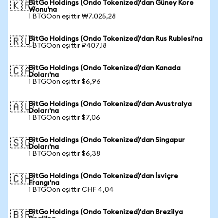
BitGo Holdings (Ondo Tokenized)'dan Güney Kore
🇰🇷
Wonu'na
1 BTGOon eşittir ₩7.025,28
BitGo Holdings (Ondo Tokenized)'dan Rus Rublesi'na
🇷🇺
1 BTGOon eşittir ₽407,18
BitGo Holdings (Ondo Tokenized)'dan Kanada
🇨🇦
Doları'na
1 BTGOon eşittir $6,96
BitGo Holdings (Ondo Tokenized)'dan Avustralya
🇦🇺
Doları'na
1 BTGOon eşittir $7,06
BitGo Holdings (Ondo Tokenized)'dan Singapur
🇸🇬
Doları'na
1 BTGOon eşittir $6,38
BitGo Holdings (Ondo Tokenized)'dan İsviçre
🇨🇭
Frangı'na
1 BTGOon eşittir CHF 4,04
BitGo Holdings (Ondo Tokenized)'dan Brezilya
🇧🇷