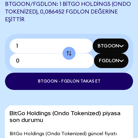
BTGOON/FGDLON: 1 BITGO HOLDINGS (ONDO
TOKENIZED), 0,086452 FGDLON DEĞERINE
EŞITTIR
BTGOON
FGDLON
BTGOON - FGDLON TAKAS ET
BitGo Holdings (Ondo Tokenized) piyasa
son durumu
BitGo Holdings (Ondo Tokenized) güncel fiyatı