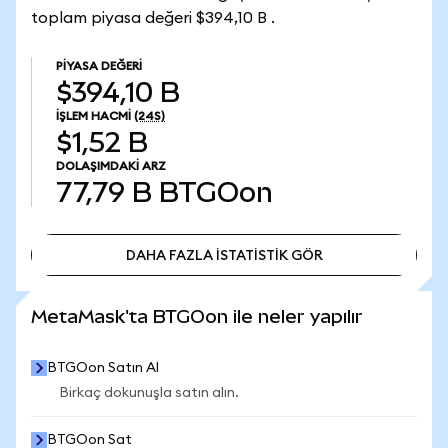
toplam piyasa değeri $394,10 B .
PIYASA DEĞERI
$394,10 B
İŞLEM HACMI
(24S)
$1,52 B
DOLAŞIMDAKI ARZ
77,79 B
BTGOon
DAHA FAZLA İSTATİSTİK GÖR
DAHA FAZLA İSTATİSTİK GÖR
MetaMask'ta BTGOon ile neler yapılır
BTGOon Satın Al
Birkaç dokunuşla satın alın.
BTGOon Sat