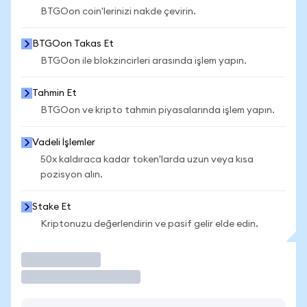
BTGOon coin'lerinizi nakde çevirin.
BTGOon Takas Et
BTGOon ile blokzincirleri arasında işlem yapın.
Tahmin Et
BTGOon ve kripto tahmin piyasalarında işlem yapın.
Vadeli İşlemler
50x kaldıraca kadar token'larda uzun veya kısa
pozisyon alın.
Stake Et
Kriptonuzu değerlendirin ve pasif gelir elde edin.
İşlem Yap