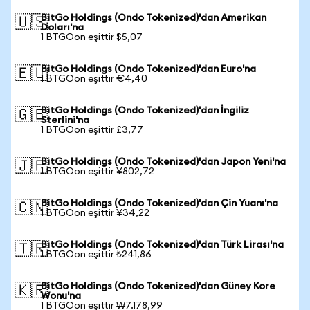
BitGo Holdings (Ondo Tokenized)'dan Amerikan
🇺🇸
Doları'na
1 BTGOon eşittir $5,07
BitGo Holdings (Ondo Tokenized)'dan Euro'na
🇪🇺
1 BTGOon eşittir €4,40
BitGo Holdings (Ondo Tokenized)'dan İngiliz
🇬🇧
Sterlini'na
1 BTGOon eşittir £3,77
BitGo Holdings (Ondo Tokenized)'dan Japon Yeni'na
🇯🇵
1 BTGOon eşittir ¥802,72
BitGo Holdings (Ondo Tokenized)'dan Çin Yuanı'na
🇨🇳
1 BTGOon eşittir ¥34,22
BitGo Holdings (Ondo Tokenized)'dan Türk Lirası'na
🇹🇷
1 BTGOon eşittir ₺241,86
BitGo Holdings (Ondo Tokenized)'dan Güney Kore
🇰🇷
Wonu'na
1 BTGOon eşittir ₩7.178,99