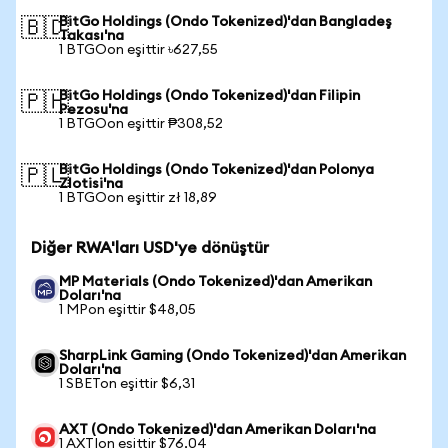
BitGo Holdings (Ondo Tokenized)'dan Bangladeş
🇧🇩
Takası'na
1 BTGOon eşittir ৳627,55
BitGo Holdings (Ondo Tokenized)'dan Filipin
🇵🇭
Pezosu'na
1 BTGOon eşittir ₱308,52
BitGo Holdings (Ondo Tokenized)'dan Polonya
🇵🇱
Zlotisi'na
1 BTGOon eşittir zł 18,89
Diğer RWA'ları USD'ye dönüştür
MP Materials (Ondo Tokenized)'dan Amerikan
Doları'na
1 MPon eşittir $48,05
SharpLink Gaming (Ondo Tokenized)'dan Amerikan
Doları'na
1 SBETon eşittir $6,31
AXT (Ondo Tokenized)'dan Amerikan Doları'na
1 AXTIon eşittir $76,04