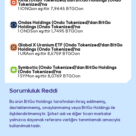
IonQ (Ondo Tokenized)'dan BitGo Holdings (Ondo
Tokenized)'na
1 IONQon eşittir 7,9645 BTGOon
Ondas Holdings (Ondo Tokenized)'dan BitGo
Holdings (Ondo Tokenized)'na
1 ONDSon eşittir 1,7495 BTGOon
Global X Uranium ETF (Ondo Tokenized)'dan BitGo
Holdings (Ondo Tokenized)'na
1 URAon eşittir 8,5759 BTGOon
Symbotic (Ondo Tokenized)'dan BitGo Holdings
(Ondo Tokenized)'na
1 SYMon eşittir 8,0769 BTGOon
Sorumluluk Reddi
Bu ürün BitGo Holdings tarafından ihraç edilmemiş,
desteklenmemiş, onaylanmamış veya BitGo Holdings ile
ilişkilendirilmemiştir. Şirket adı ve diğer ticari markalar
yalnızca dayanak referans varlığını tanımlamak amacıyla
kullanılmaktadır.