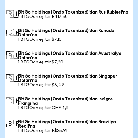
BitGo Holdings (Ondo Tokenized)'dan Rus Rublesi'na
🇷🇺
1 BTGOon eşittir ₽417,50
BitGo Holdings (Ondo Tokenized)'dan Kanada
🇨🇦
Doları'na
1 BTGOon eşittir $7,10
BitGo Holdings (Ondo Tokenized)'dan Avustralya
🇦🇺
Doları'na
1 BTGOon eşittir $7,20
BitGo Holdings (Ondo Tokenized)'dan Singapur
🇸🇬
Doları'na
1 BTGOon eşittir $6,49
BitGo Holdings (Ondo Tokenized)'dan İsviçre
🇨🇭
Frangı'na
1 BTGOon eşittir CHF 4,11
BitGo Holdings (Ondo Tokenized)'dan Brezilya
🇧🇷
Reali'na
1 BTGOon eşittir R$25,91