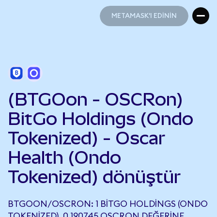
METAMASK'I EDİNİN
METAMASK'I EDİNİN
(BTGOon - OSCRon)
BitGo Holdings (Ondo
Tokenized) - Oscar
Health (Ondo
Tokenized) dönüştür
BTGOON/OSCRON: 1 BITGO HOLDINGS (ONDO
TOKENIZED), 0,190745 OSCRON DEĞERINE