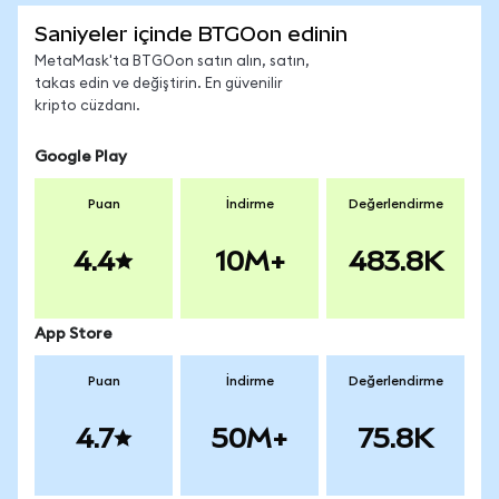
Saniyeler içinde BTGOon edinin
MetaMask'ta BTGOon satın alın, satın,
takas edin ve değiştirin. En güvenilir
kripto cüzdanı.
Google Play
Puan
İndirme
Değerlendirme
4.4
10M+
483.8K
App Store
Puan
İndirme
Değerlendirme
4.7
50M+
75.8K