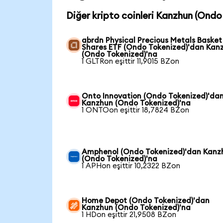
Diğer kripto coinleri Kanzhun (Ondo 
abrdn Physical Precious Metals Basket
Shares ETF (Ondo Tokenized)'dan Kan
(Ondo Tokenized)'na
1 GLTRon eşittir 11,9015 BZon
Onto Innovation (Ondo Tokenized)'da
Kanzhun (Ondo Tokenized)'na
1 ONTOon eşittir 18,7824 BZon
Amphenol (Ondo Tokenized)'dan Kanz
(Ondo Tokenized)'na
1 APHon eşittir 10,2322 BZon
Home Depot (Ondo Tokenized)'dan
Kanzhun (Ondo Tokenized)'na
1 HDon eşittir 21,9508 BZon