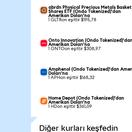
abrdn Physical Precious Metals Basket
Shares ETF (Ondo Tokenized)'dan
Amerikan Doları'na
1 GLTRon eşittir $195,78
Onto Innovation (Ondo Tokenized)'da
Amerikan Doları'na
1 ONTOon eşittir $308,97
Amphenol (Ondo Tokenized)'dan Amer
Doları'na
1 APHon eşittir $168,32
Home Depot (Ondo Tokenized)'dan
Amerikan Doları'na
1 HDon eşittir $361,09
Diğer kurları keşfedin