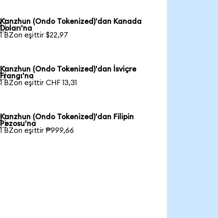
Kanzhun (Ondo Tokenized)'dan Kanada

Doları'na
1 BZon eşittir $22,97
Kanzhun (Ondo Tokenized)'dan İsviçre

Frangı'na
1 BZon eşittir CHF 13,31
Kanzhun (Ondo Tokenized)'dan Filipin

Pezosu'na
1 BZon eşittir ₱999,66