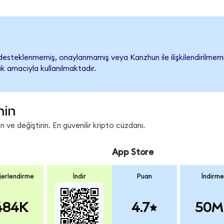
esteklenmemiş, onaylanmamış veya Kanzhun ile ilişkilendirilmemişti
k amacıyla kullanılmaktadır.
nin
 ve değiştirin. En güvenilir kripto cüzdanı.
App Store
erlendirme
İndir
Puan
İndirme
484K
4.7
50M