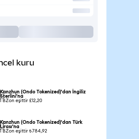
ncel kuru
Kanzhun (Ondo Tokenized)'dan İngiliz

Sterlini'na
1 BZon eşittir £12,20
Kanzhun (Ondo Tokenized)'dan Türk

Lirası'na
1 BZon eşittir ₺784,92