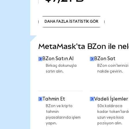
DAHA FAZLA İSTATİSTİK GÖR
DAHA FAZLA İSTATİSTİK GÖR
MetaMask'ta BZon ile nele
BZon Satın Al
BZon Sat
Birkaç dokunuşla
BZon coin'lerinizi
satın alın.
nakde çevirin.
Tahmin Et
Vadeli İşlemler
BZon ve kripto
50x kaldıraca
tahmin
kadar token'lard
piyasalarında işlem
uzun veya kısa
yapın.
pozisyon alın.