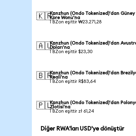
Kanzhun (Ondo Tokenized)'dan Güney
🇰🇷
Kore Wonu'na
1 BZon eşittir ₩23.271,28
Kanzhun (Ondo Tokenized)'dan Avustr
🇦🇺
Doları'na
1 BZon eşittir $23,30
Kanzhun (Ondo Tokenized)'dan Brezily
🇧🇷
Reali'na
1 BZon eşittir R$83,64
Kanzhun (Ondo Tokenized)'dan Polony
🇵🇱
Zlotisi'na
1 BZon eşittir zł 61,24
Diğer RWA'ları USD'ye dönüştür