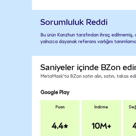
Sorumluluk Reddi
Bu ürün Kanzhun tarafından ihraç edilmemiş, d
yalnızca dayanak referans varlığını tanımlama
Saniyeler içinde BZon edi
MetaMask'ta BZon satın alın, satın, takas edin
Google Play
Puan
İndirme
Değ
4.4
10M+