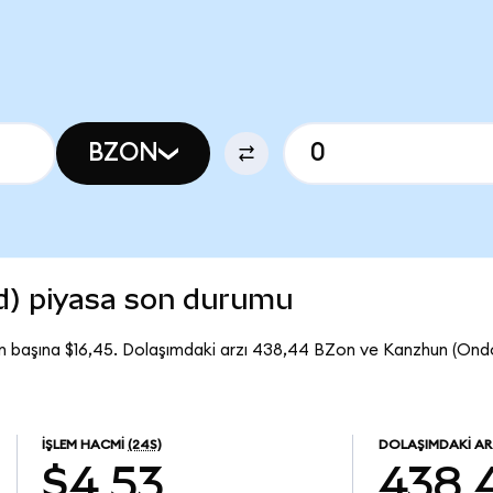
BZON
d) piyasa son durumu
n başına $16,45. Dolaşımdaki arzı 438,44 BZon ve Kanzhun (On
İŞLEM HACMI
(24S)
DOLAŞIMDAKI AR
$4,53
438,