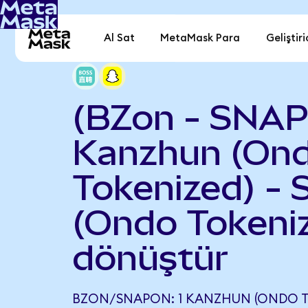
Al Sat
MetaMask Para
Geliştiri
(BZon - SNAP
Kanzhun (On
Tokenized) - 
(Ondo Tokeni
dönüştür
BZON/SNAPON: 1 KANZHUN (ONDO TO