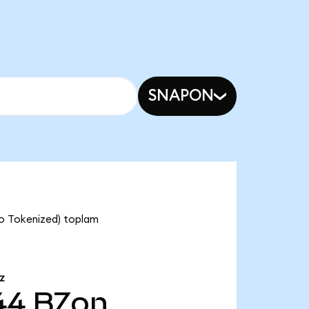
SNAPON
do Tokenized) toplam
Z
44
BZon