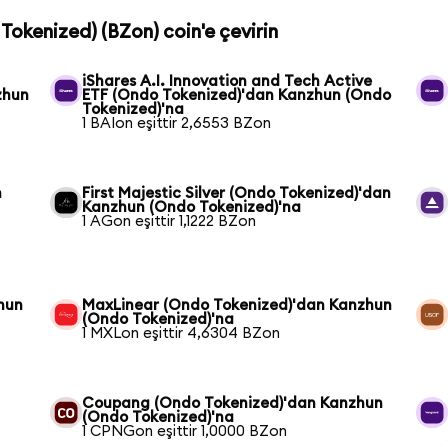
Tokenized) (BZon) coin'e çevirin
iShares A.I. Innovation and Tech Active
zhun
ETF (Ondo Tokenized)'dan Kanzhun (Ondo
Tokenized)'na
1 BAIon eşittir 2,6553 BZon
n
First Majestic Silver (Ondo Tokenized)'dan
Kanzhun (Ondo Tokenized)'na
1 AGon eşittir 1,1222 BZon
hun
MaxLinear (Ondo Tokenized)'dan Kanzhun
(Ondo Tokenized)'na
1 MXLon eşittir 4,6304 BZon
Coupang (Ondo Tokenized)'dan Kanzhun
(Ondo Tokenized)'na
1 CPNGon eşittir 1,0000 BZon