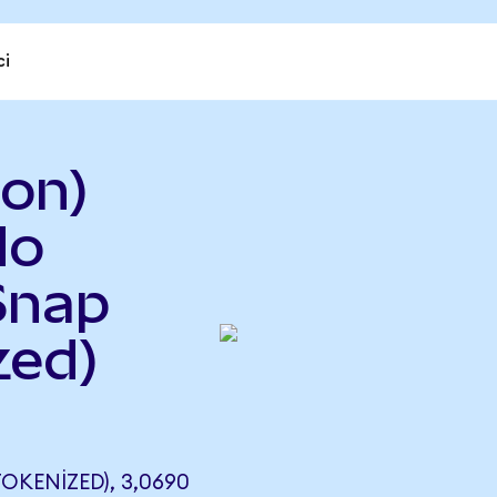
ci
on)
do
Snap
zed)
KENIZED), 3,0690