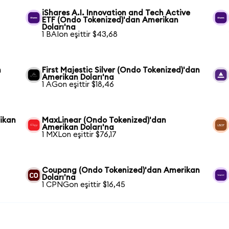
iShares A.I. Innovation and Tech Active
ETF (Ondo Tokenized)'dan Amerikan
Doları'na
1 BAIon eşittir $43,68
n
First Majestic Silver (Ondo Tokenized)'dan
Amerikan Doları'na
1 AGon eşittir $18,46
ikan
MaxLinear (Ondo Tokenized)'dan
Amerikan Doları'na
1 MXLon eşittir $76,17
Coupang (Ondo Tokenized)'dan Amerikan
Doları'na
1 CPNGon eşittir $16,45