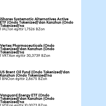
iShares Systematic Alternatives Active
ETF (Ondo Tokenized)'dan Kanzhun (Ondo
Tokenized)'na
1 IALTon eşittir 1,7526 BZon
Vertex Pharmaceuticals (Ondo
Tokenized)'dan Kanzhun (Ondo
Tokenized)'na
1 VRTXon eşittir 30,3739 BZon
US Brent Oil Fund (Ondo Tokenized)'dan
Kanzhun (Ondo Tokenized)'na
1 BNOon eşittir 2,8675 BZon
Vanguard Energy ETF (Ondo
Tokenized)'dan Kanzhun (Ondo
Tokenized)'na
1 VDEon eşittir 10,0073 BZon