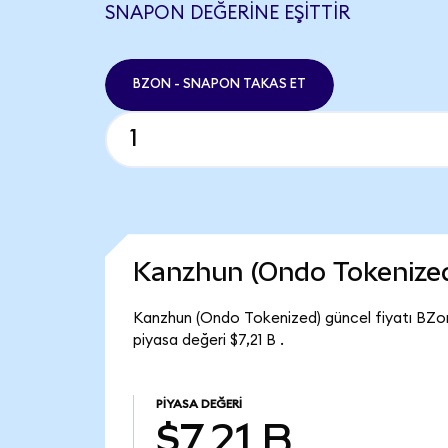
SNAPON DEĞERINE EŞITTIR
BZON - SNAPON TAKAS ET
Kanzhun (Ondo Tokenize
Kanzhun (Ondo Tokenized) güncel fiyatı BZo
piyasa değeri $7,21 B .
PIYASA DEĞERI
$7,21 B