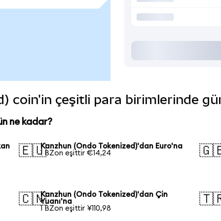
coin'in çeşitli para birimlerinde gü
ün ne kadar?
kan
Kanzhun (Ondo Tokenized)'dan Euro'na
🇪🇺
🇬
1 BZon eşittir €14,24
Kanzhun (Ondo Tokenized)'dan Çin
🇨🇳
🇹
Yuanı'na
1 BZon eşittir ¥110,98