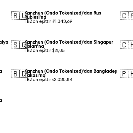
Kanzhun (Ondo Tokenized)'dan Rus
🇷🇺
🇨
Rublesi'na
1 BZon eşittir ₽1.343,69
alya
Kanzhun (Ondo Tokenized)'dan Singapur
🇸🇬
🇨
Doları'na
1 BZon eşittir $21,05
a
Kanzhun (Ondo Tokenized)'dan Bangladeş
🇧🇩
🇵
Takası'na
1 BZon eşittir ৳2.030,84
a