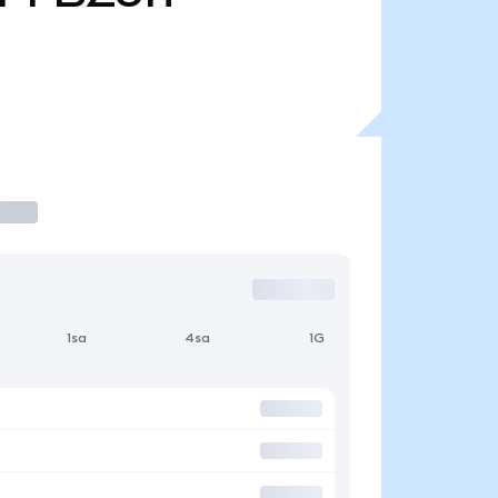
1sa
4sa
1G