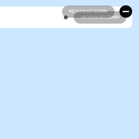
METAMASK'I EDİNİN
METAMASK'I EDİNİN
METAMASK'I EDİNİN
METAMASK'I EDİNİN