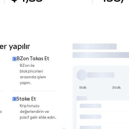
r yapılır
İşlem Yap
BZon Takas Et
BZon ile
blokzincirleri
arasında işlem
yapın.
15dk
30dk
Stake Et
Kriptonuzu
a
değerlendirin ve
pasif gelir elde edin.