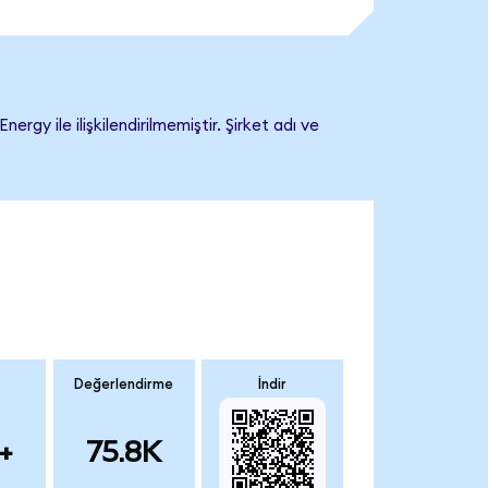
y ile ilişkilendirilmemiştir. Şirket adı ve
Değerlendirme
İndir
+
75.8K