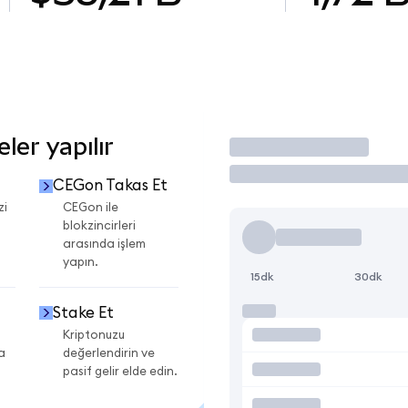
er yapılır
İşlem Yap
CEGon Takas Et
zi
CEGon ile
blokzincirleri
arasında işlem
yapın.
15dk
30dk
Stake Et
Kriptonuzu
a
değerlendirin ve
pasif gelir elde edin.