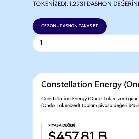
TOKENIZED), 1,2931 DASHON DEĞERINE
CEGON - DASHON TAKAS ET
Constellation Energy (O
Constellation Energy (Ondo Tokenized) günce
(Ondo Tokenized) toplam piyasa değeri $457,
PIYASA DEĞERI
$457,81 B