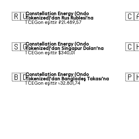
Constellation Energy (Ondo
🇷🇺
🇨
Tokenized)'dan Rus Rublesi'na
1 CEGon eşittir ₽21.489,57
Constellation Energy (Ondo
🇸🇬
🇨
Tokenized)'dan Singapur Doları'na
1 CEGon eşittir $340,01
Constellation Energy (Ondo
🇧🇩
🇵
Tokenized)'dan Bangladeş Takası'na
1 CEGon eşittir ৳32.801,74