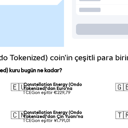
o Tokenized) coin'in çeşitli para bir
ed) kuru bugün ne kadar?
Constellation Energy (Ondo
🇪🇺
🇬
Tokenized)'dan Euro'na
1 CEGon eşittir €229,79
Constellation Energy (Ondo
🇨🇳
🇹
Tokenized)'dan Çin Yuanı'na
1 CEGon eşittir ¥1.791,01