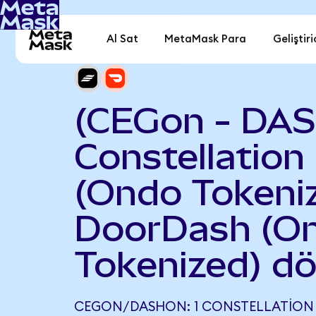
Al Sat
MetaMask Para
Geliştiri
(CEGon - DA
Constellation
(Ondo Tokeniz
DoorDash (O
Tokenized) d
CEGON/DASHON: 1 CONSTELLATION