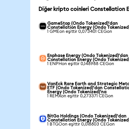
Diğer kripto coinleri Constellation 
GameStop (Ondo Tokenized)'dan
Constellation Energy (Ondo Tokenized
1 GMEon eşittir 0,073401 CEGon
Enphase Energy (Ondo Tokenized)'dan
Constellation Energy (Ondo Tokenized
1 ENPHon eşittir 0,148988 CEGon
VanEck Rare Earth and Strategic Meta
ETF (Ondo Tokenized)'dan Constellati
Energy (Ondo Tokenized)'na
1 REMXon eşittir 0,273371 CEGon
BitGo Holdings (Ondo Tokenized)'dan
Constellation Energy (Ondo Tokenized
1 BTGOon eşittir 0,018803 CEGon