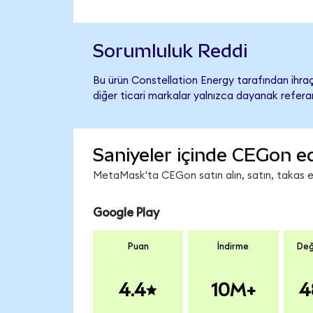
Sorumluluk Reddi
Bu ürün Constellation Energy tarafından ihraç
diğer ticari markalar yalnızca dayanak referan
Saniyeler içinde CEGon e
MetaMask'ta CEGon satın alın, satın, takas edi
Google Play
Puan
İndirme
Değ
4.4
10M+
4