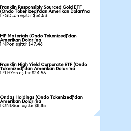
Franklin Responsibly Sourced Gold ETF
(Ondo Tokenized)'dan Amerikan Doları'na
1 FGDLon eşittir $56,58
MP Materials (Ondo Tokenized)'dan
Amerikan Doları'na
1 MPon eşittir $47,48
Franklin High Yield Corporate ETF (Ondo
Tokenized)'dan Amerikan Doları'na
1 FLHYon eşittir $24,58
Ondas Holdings (Ondo Tokenized)'dan
Amerikan Doları'na
1 ONDSon eşittir $8,88