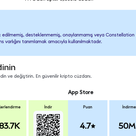
 edilmemiş, desteklenmemiş, onaylanmamış veya Constellation Energ
s varlığını tanımlamak amacıyla kullanılmaktadır.
dinin
n ve değiştirin. En güvenilir kripto cüzdanı.
App Store
erlendirme
İndir
Puan
İndirme
83.7K
4.7
50M