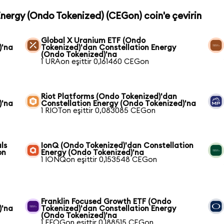
Energy (Ondo Tokenized) (CEGon) coin'e çevirin
Global X Uranium ETF (Ondo
)'na
Tokenized)'dan Constellation Energy
(Ondo Tokenized)'na
1 URAon eşittir 0,161460 CEGon
Riot Platforms (Ondo Tokenized)'dan
)'na
Constellation Energy (Ondo Tokenized)'na
1 RIOTon eşittir 0,083085 CEGon
ls
IonQ (Ondo Tokenized)'dan Constellation
on
Energy (Ondo Tokenized)'na
1 IONQon eşittir 0,153548 CEGon
Franklin Focused Growth ETF (Ondo
)'na
Tokenized)'dan Constellation Energy
(Ondo Tokenized)'na
1 FFOGon eşittir 0,188515 CEGon