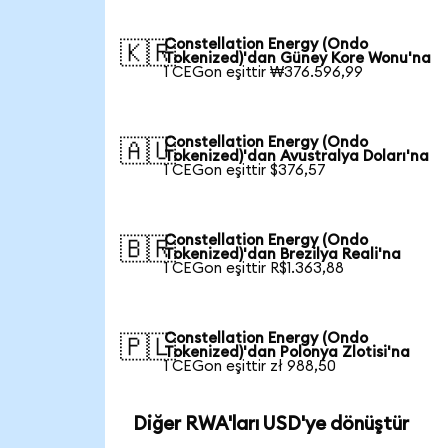
Constellation Energy (Ondo
🇰🇷
Tokenized)'dan Güney Kore Wonu'na
1 CEGon eşittir ₩376.596,99
Constellation Energy (Ondo
🇦🇺
Tokenized)'dan Avustralya Doları'na
1 CEGon eşittir $376,57
Constellation Energy (Ondo
🇧🇷
Tokenized)'dan Brezilya Reali'na
1 CEGon eşittir R$1.363,88
Constellation Energy (Ondo
🇵🇱
Tokenized)'dan Polonya Zlotisi'na
1 CEGon eşittir zł 988,50
Diğer RWA'ları USD'ye dönüştür