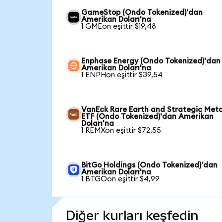
GameStop (Ondo Tokenized)'dan
Amerikan Doları'na
1 GMEon eşittir $19,48
Enphase Energy (Ondo Tokenized)'dan
Amerikan Doları'na
1 ENPHon eşittir $39,54
VanEck Rare Earth and Strategic Meta
ETF (Ondo Tokenized)'dan Amerikan
Doları'na
1 REMXon eşittir $72,55
BitGo Holdings (Ondo Tokenized)'dan
Amerikan Doları'na
1 BTGOon eşittir $4,99
Diğer kurları keşfedin