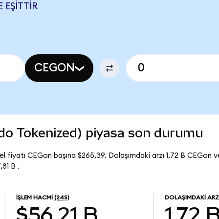
 EŞITTIR
CEGON
ndo Tokenized) piyasa son durumu
l fiyatı CEGon başına $265,39. Dolaşımdaki arzı 1,72 B CEGon v
81 B .
İŞLEM HACMI
(24S)
DOLAŞIMDAKI ARZ
$56,21 B
1,72 