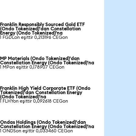
Franklin Responsibly Sourced Gold ETF
(Ondo Tokenized)'dan Constellation
Energy (Ondo Tokenized)'na
1 FGDLon eşittir 0,213196 CEGon
MP Materials (Ondo Tokenized)'dan
Constellation Energy (Ondo Tokenized)'na
1 MPon eşittir 0,178907 CEGon
Franklin High Yield Corporate ETF (Ondo
Tokenized)'dan Constellation Energy
(Ondo Tokenized)'na
1 FLHYon eşittir 0,092618 CEGon
Ondas Holdings (Ondo Tokenized)'dan
Constellation Energy (Ondo Tokenized)'na
1 ONDSon eşittir 0,033460 CEGon