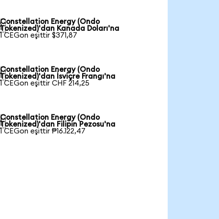
Constellation Energy (Ondo

Tokenized)'dan Kanada Doları'na
1 CEGon eşittir $371,87
Constellation Energy (Ondo

Tokenized)'dan İsviçre Frangı'na
1 CEGon eşittir CHF 214,25
Constellation Energy (Ondo

Tokenized)'dan Filipin Pezosu'na
1 CEGon eşittir ₱16.122,47