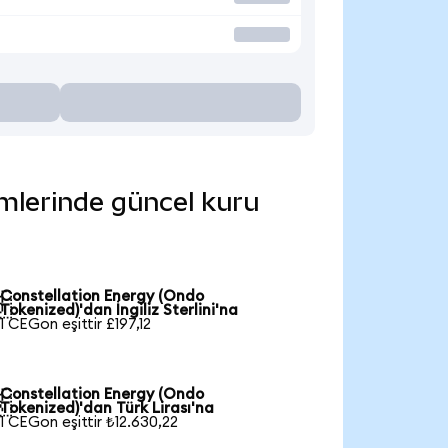
imlerinde güncel kuru
Constellation Energy (Ondo

Tokenized)'dan İngiliz Sterlini'na
1 CEGon eşittir £197,12
Constellation Energy (Ondo

Tokenized)'dan Türk Lirası'na
1 CEGon eşittir ₺12.630,22