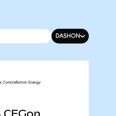
DASHON
e Constellation Energy
B
CEGon