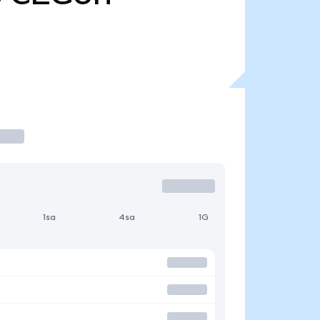
1sa
4sa
1G