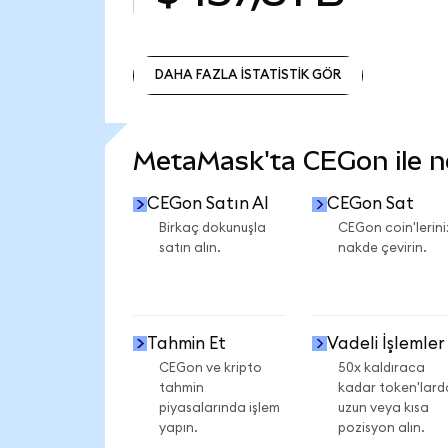
DAHA FAZLA İSTATİSTİK GÖR
DAHA FAZLA İSTATİSTİK GÖR
MetaMask'ta CEGon ile nel
CEGon Satın Al
CEGon Sat
Birkaç dokunuşla
CEGon coin'lerini
satın alın.
nakde çevirin.
Tahmin Et
Vadeli İşlemler
CEGon ve kripto
50x kaldıraca
tahmin
kadar token'lard
piyasalarında işlem
uzun veya kısa
yapın.
pozisyon alın.