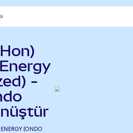
ci
SHon)
 Energy
ed) -
ndo
önüştür
 ENERGY (ONDO