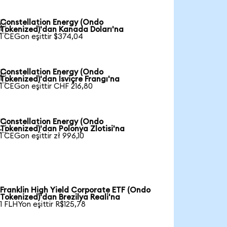
Constellation Energy (Ondo

Tokenized)'dan Kanada Doları'na
1 CEGon eşittir $374,04
Constellation Energy (Ondo

Tokenized)'dan İsviçre Frangı'na
1 CEGon eşittir CHF 216,80
Constellation Energy (Ondo

Tokenized)'dan Polonya Zlotisi'na
1 CEGon eşittir zł 996,10
Franklin High Yield Corporate ETF (Ondo
Tokenized)'dan Brezilya Reali'na
1 FLHYon eşittir R$125,78