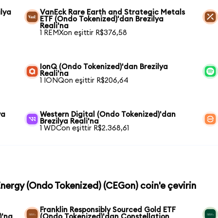
lya
VanEck Rare Earth and Strategic Metals
ETF (Ondo Tokenized)'dan Brezilya
Reali'na
1 REMXon eşittir R$376,58
IonQ (Ondo Tokenized)'dan Brezilya
Reali'na
1 IONQon eşittir R$206,64
ya
Western Digital (Ondo Tokenized)'dan
Brezilya Reali'na
1 WDCon eşittir R$2.368,61
Energy (Ondo Tokenized) (CEGon) coin'e çevirin
Franklin Responsibly Sourced Gold ETF
)'na
(Ondo Tokenized)'dan Constellation