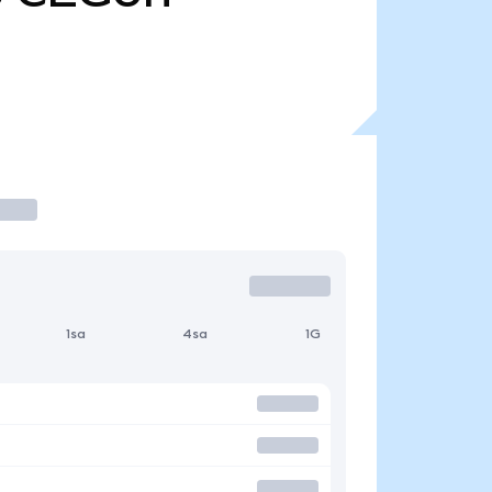
1sa
4sa
1G