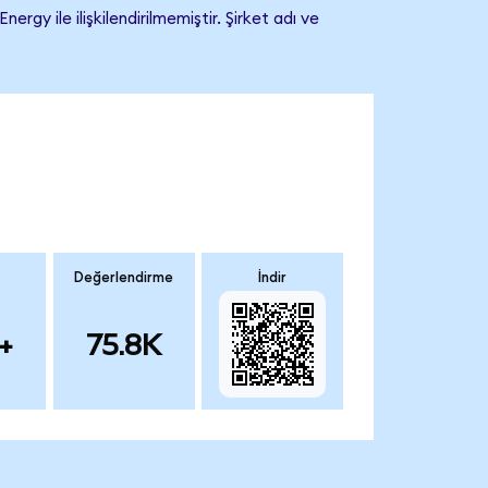
y ile ilişkilendirilmemiştir. Şirket adı ve
Değerlendirme
İndir
+
75.8K