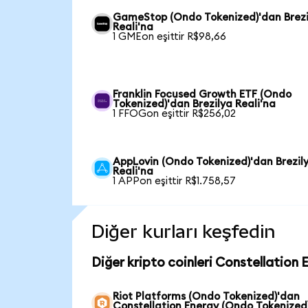
GameStop (Ondo Tokenized)'dan Brezi
Reali'na
1 GMEon eşittir R$98,66
Franklin Focused Growth ETF (Ondo
Tokenized)'dan Brezilya Reali'na
1 FFOGon eşittir R$256,02
AppLovin (Ondo Tokenized)'dan Brezil
Reali'na
1 APPon eşittir R$1.758,57
Diğer kurları keşfedin
Diğer kripto coinleri Constellation 
Riot Platforms (Ondo Tokenized)'dan
Constellation Energy (Ondo Tokenized