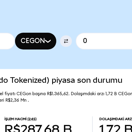
CEGON
ndo Tokenized) piyasa son durumu
l fiyatı CEGon başına R$1.365,62. Dolaşımdaki arzı 1,72 B CEGo
ri R$2,36 Mn .
İŞLEM HACMI
(24S)
DOLAŞIMDAKI ARZ
R$287,68 B
1,72 