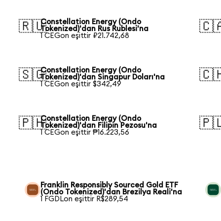
Constellation Energy (Ondo
🇷🇺
🇨
Tokenized)'dan Rus Rublesi'na
1 CEGon eşittir ₽21.742,68
Constellation Energy (Ondo
🇸🇬
🇨
Tokenized)'dan Singapur Doları'na
1 CEGon eşittir $342,49
Constellation Energy (Ondo
🇵🇭
🇵
Tokenized)'dan Filipin Pezosu'na
1 CEGon eşittir ₱16.223,56
Franklin Responsibly Sourced Gold ETF
(Ondo Tokenized)'dan Brezilya Reali'na
1 FGDLon eşittir R$289,54