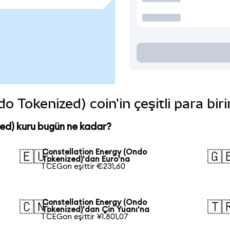
o Tokenized) coin'in çeşitli para bir
ed) kuru bugün ne kadar?
Constellation Energy (Ondo
🇪🇺
🇬
Tokenized)'dan Euro'na
1 CEGon eşittir €231,60
Constellation Energy (Ondo
🇨🇳
🇹
Tokenized)'dan Çin Yuanı'na
1 CEGon eşittir ¥1.801,07