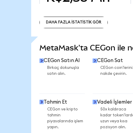
DAHA FAZLA İSTATİSTİK GÖR
DAHA FAZLA İSTATİSTİK GÖR
MetaMask'ta CEGon ile nel
CEGon Satın Al
CEGon Sat
Birkaç dokunuşla
CEGon coin'lerini
satın alın.
nakde çevirin.
Tahmin Et
Vadeli İşlemler
CEGon ve kripto
50x kaldıraca
tahmin
kadar token'lard
piyasalarında işlem
uzun veya kısa
yapın.
pozisyon alın.