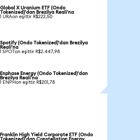
Global X Uranium ETF (Ondo
Tokenized)'dan Brezilya Reali'na
1 URAon eşittir R$222,50
Spotify (Ondo Tokenized)'dan Brezilya
Reali'na
1 SPOTon eşittir R$2.447,98
Enphase Energy (Ondo Tokenized)'dan
Brezilya Reali'na
1 ENPHon eşittir R$201,78
Franklin High Yield Corporate ETF (Ondo
Tokenized)'dan Constellation Energy