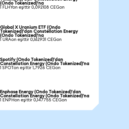
(Ondo Tokenized)'na
1 FLHYon eşittir 0,092108 CEGon
Global X Uranium ETF (Ondo
Tokenized)'dan Constellation Energy
(Ondo Tokenized)'na
1 URAon eşittir 0,162931 CEGon
Spotify (Ondo Tokenized)'dan
Constellation Energy (Ondo Tokenized)'na
1 SPOTon eşittir 1,7926 CEGon
Enphase Energy (Ondo Tokenized)'dan
Constellation Energy (Ondo Tokenized)'na
1 ENPHon eşittir 0,147755 CEGon