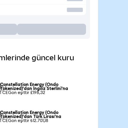
imlerinde güncel kuru
Constellation Energy (Ondo

Tokenized)'dan İngiliz Sterlini'na
1 CEGon eşittir £198,32
Constellation Energy (Ondo

Tokenized)'dan Türk Lirası'na
1 CEGon eşittir ₺12.701,18