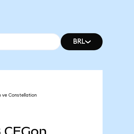
BRL
n ve Constellation
B
CEGon