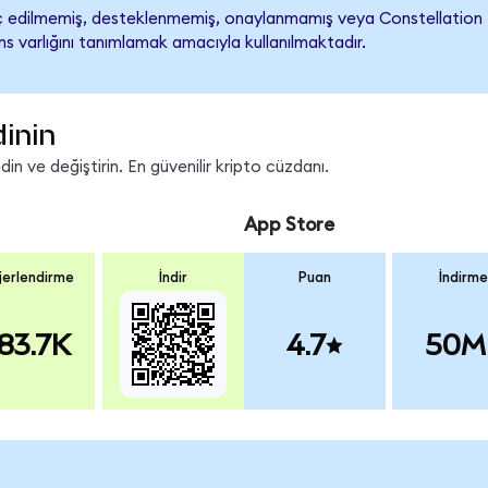
 edilmemiş, desteklenmemiş, onaylanmamış veya Constellation Energ
s varlığını tanımlamak amacıyla kullanılmaktadır.
dinin
n ve değiştirin. En güvenilir kripto cüzdanı.
App Store
erlendirme
İndir
Puan
İndirme
83.7K
4.7
50M