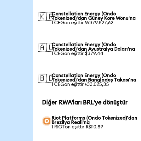
Constellation Energy (Ondo
🇰🇷
Tokenized)'dan Güney Kore Wonu'na
1 CEGon eşittir ₩379.827,62
Constellation Energy (Ondo
🇦🇺
Tokenized)'dan Avustralya Doları'na
1 CEGon eşittir $379,44
Constellation Energy (Ondo
🇧🇩
Tokenized)'dan Bangladeş Takası'na
1 CEGon eşittir ৳33.025,35
Diğer RWA'ları BRL'ye dönüştür
Riot Platforms (Ondo Tokenized)'dan
Brezilya Reali'na
1 RIOTon eşittir R$110,89