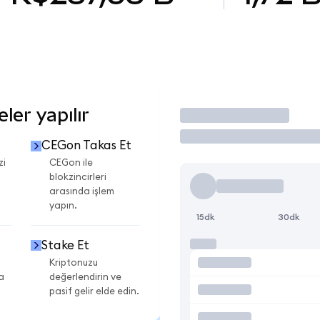
er yapılır
İşlem Yap
CEGon Takas Et
zi
CEGon ile
blokzincirleri
arasında işlem
yapın.
15dk
30dk
Stake Et
Kriptonuzu
a
değerlendirin ve
pasif gelir elde edin.