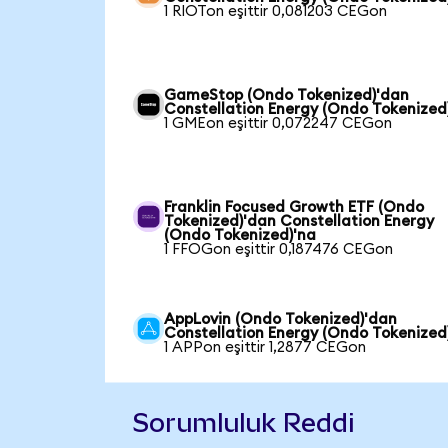
1 RIOTon eşittir 0,081203 CEGon
GameStop (Ondo Tokenized)'dan
Constellation Energy (Ondo Tokenized
1 GMEon eşittir 0,072247 CEGon
Franklin Focused Growth ETF (Ondo
Tokenized)'dan Constellation Energy
(Ondo Tokenized)'na
1 FFOGon eşittir 0,187476 CEGon
AppLovin (Ondo Tokenized)'dan
Constellation Energy (Ondo Tokenized
1 APPon eşittir 1,2877 CEGon
Sorumluluk Reddi