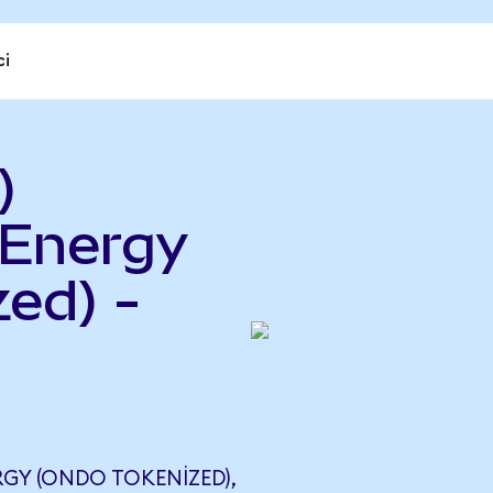
ci
)
 Energy
ed) -
GY (ONDO TOKENIZED),