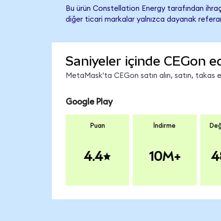
Bu ürün Constellation Energy tarafından ihraç
diğer ticari markalar yalnızca dayanak referan
Saniyeler içinde CEGon e
MetaMask'ta CEGon satın alın, satın, takas edi
Google Play
Puan
İndirme
Değ
4.4
10M+
4