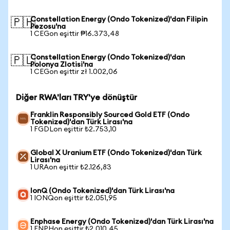
Constellation Energy (Ondo Tokenized)'dan Filipin
🇵🇭
Pezosu'na
1 CEGon eşittir ₱16.373,48
Constellation Energy (Ondo Tokenized)'dan
🇵🇱
Polonya Zlotisi'na
1 CEGon eşittir zł 1.002,06
Diğer RWA'ları TRY'ye dönüştür
Franklin Responsibly Sourced Gold ETF (Ondo
Tokenized)'dan Türk Lirası'na
1 FGDLon eşittir ₺2.753,10
Global X Uranium ETF (Ondo Tokenized)'dan Türk
Lirası'na
1 URAon eşittir ₺2.126,83
IonQ (Ondo Tokenized)'dan Türk Lirası'na
1 IONQon eşittir ₺2.051,95
Enphase Energy (Ondo Tokenized)'dan Türk Lirası'na
1 ENPHon eşittir ₺2.010,45