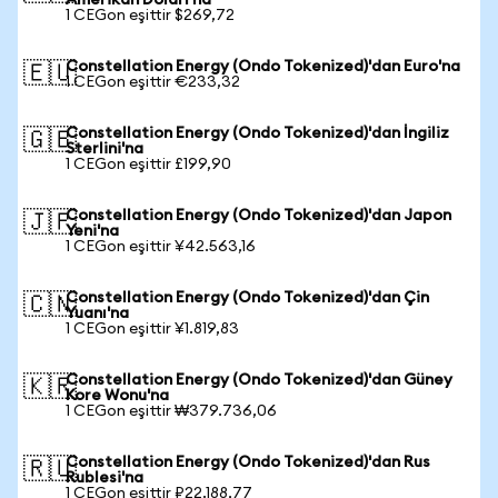
Amerikan Doları'na
1 CEGon eşittir $269,72
Constellation Energy (Ondo Tokenized)'dan Euro'na
🇪🇺
1 CEGon eşittir €233,32
Constellation Energy (Ondo Tokenized)'dan İngiliz
🇬🇧
Sterlini'na
1 CEGon eşittir £199,90
Constellation Energy (Ondo Tokenized)'dan Japon
🇯🇵
Yeni'na
1 CEGon eşittir ¥42.563,16
Constellation Energy (Ondo Tokenized)'dan Çin
🇨🇳
Yuanı'na
1 CEGon eşittir ¥1.819,83
Constellation Energy (Ondo Tokenized)'dan Güney
🇰🇷
Kore Wonu'na
1 CEGon eşittir ₩379.736,06
Constellation Energy (Ondo Tokenized)'dan Rus
🇷🇺
Rublesi'na
1 CEGon eşittir ₽22.188,77