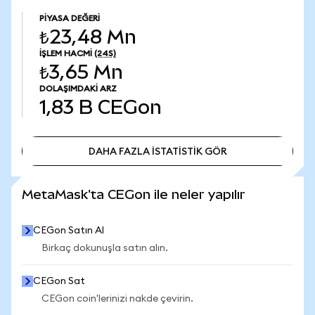
PIYASA DEĞERI
₺23,48 Mn
İŞLEM HACMI
(24S)
₺3,65 Mn
DOLAŞIMDAKI ARZ
1,83 B
CEGon
DAHA FAZLA İSTATİSTİK GÖR
DAHA FAZLA İSTATİSTİK GÖR
MetaMask'ta CEGon ile neler yapılır
CEGon Satın Al
Birkaç dokunuşla satın alın.
CEGon Sat
CEGon coin'lerinizi nakde çevirin.