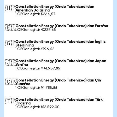
Constellation Energy (Ondo Tokenized)'dan
🇺🇸
Amerikan Doları'na
1 CEGon eşittir $264,57
Constellation Energy (Ondo Tokenized)'dan Euro'na
🇪🇺
1 CEGon eşittir €229,65
Constellation Energy (Ondo Tokenized)'dan İngiliz
🇬🇧
Sterlini'na
1 CEGon eşittir £196,62
Constellation Energy (Ondo Tokenized)'dan Japon
🇯🇵
Yeni'na
1 CEGon eşittir ¥41.937,85
Constellation Energy (Ondo Tokenized)'dan Çin
🇨🇳
Yuanı'na
1 CEGon eşittir ¥1.785,88
Constellation Energy (Ondo Tokenized)'dan Türk
🇹🇷
Lirası'na
1 CEGon eşittir ₺12.592,00