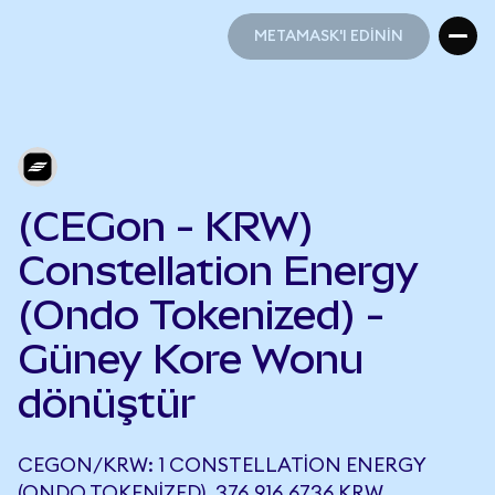
METAMASK'I EDİNİN
METAMASK'I EDİNİN
(CEGon - KRW)
Constellation Energy
(Ondo Tokenized) -
Güney Kore Wonu
dönüştür
CEGON/KRW: 1 CONSTELLATION ENERGY
(ONDO TOKENIZED), 376.916,6736 KRW