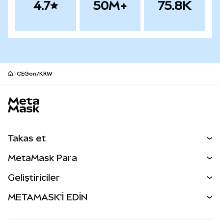
4.7
50M+
75.8K
CEGon/KRW
MetaMask site alt bilgisi
Takas et
Takas İşlemleri
MetaMask Para
Tahmin Et
YENİ
Kripto Al
Geliştiriciler
Perps
YENİ
MetaMask Kart
Dökümantasyon
METAMASK'İ EDİN
RWA'lar
mUSD
YENİ
Kontrol Paneli
İşlem Kalkanı