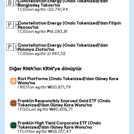
Constellation Energy (Ondo Tokenized)'dan
🇧🇩
Bangladeş Takası'na
1 CEGon eşittir ৳32.741,94
Constellation Energy (Ondo Tokenized)'dan Filipin
🇵🇭
Pezosu'na
1 CEGon eşittir ₱16.083,81
Constellation Energy (Ondo Tokenized)'dan
🇵🇱
Polonya Zlotisi'na
1 CEGon eşittir zł 987,32
Diğer RWA'ları KRW'ye dönüştür
Riot Platforms (Ondo Tokenized)'dan Güney Kore
Wonu'na
1 RIOTon eşittir ₩30.871,79
Franklin Responsibly Sourced Gold ETF (Ondo
Tokenized)'dan Güney Kore Wonu'na
1 FGDLon eşittir ₩80.605,71
Franklin High Yield Corporate ETF (Ondo
Tokenized)'dan Güney Kore Wonu'na
1 FLHYon eşittir ₩35.017,47