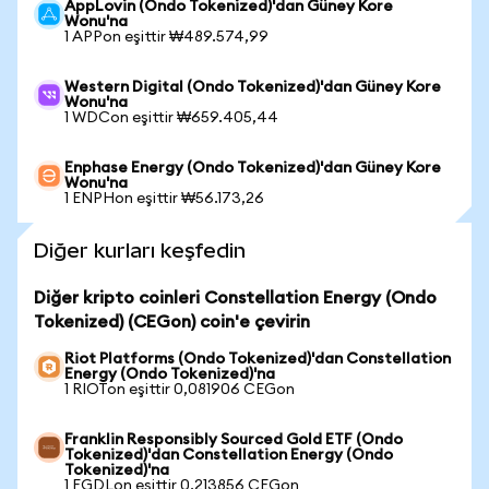
AppLovin (Ondo Tokenized)'dan Güney Kore
Wonu'na
1 APPon eşittir ₩489.574,99
Western Digital (Ondo Tokenized)'dan Güney Kore
Wonu'na
1 WDCon eşittir ₩659.405,44
Enphase Energy (Ondo Tokenized)'dan Güney Kore
Wonu'na
1 ENPHon eşittir ₩56.173,26
Diğer kurları keşfedin
Diğer kripto coinleri Constellation Energy (Ondo
Tokenized) (CEGon) coin'e çevirin
Riot Platforms (Ondo Tokenized)'dan Constellation
Energy (Ondo Tokenized)'na
1 RIOTon eşittir 0,081906 CEGon
Franklin Responsibly Sourced Gold ETF (Ondo
Tokenized)'dan Constellation Energy (Ondo
Tokenized)'na
1 FGDLon eşittir 0,213856 CEGon