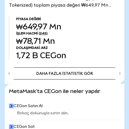
Tokenized) toplam piyasa değeri ₩649,97 Mn .
PIYASA DEĞERI
₩649,97 Mn
İŞLEM HACMI
(24S)
₩78,71 Mn
DOLAŞIMDAKI ARZ
1,72 B
CEGon
DAHA FAZLA İSTATİSTİK GÖR
DAHA FAZLA İSTATİSTİK GÖR
MetaMask'ta CEGon ile neler yapılır
CEGon Satın Al
Birkaç dokunuşla satın alın.
CEGon Sat