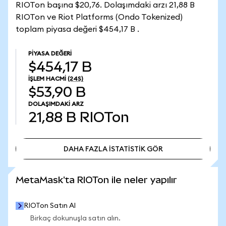
RIOTon başına $20,76. Dolaşımdaki arzı 21,88 B
RIOTon ve Riot Platforms (Ondo Tokenized)
toplam piyasa değeri $454,17 B .
PIYASA DEĞERI
$454,17 B
İŞLEM HACMI
(24S)
$53,90 B
DOLAŞIMDAKI ARZ
21,88 B
RIOTon
DAHA FAZLA İSTATİSTİK GÖR
DAHA FAZLA İSTATİSTİK GÖR
MetaMask'ta RIOTon ile neler yapılır
RIOTon Satın Al
Birkaç dokunuşla satın alın.