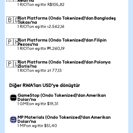
Reali'na
1 RIOTon eşittir R$105,82
Riot Platforms (Ondo Tokenized)'dan Bangladeş
🇧🇩
Takası'na
1 RIOTon eşittir ৳2.562,16
Riot Platforms (Ondo Tokenized)'dan Filipin
🇵🇭
Pezosu'na
1 RIOTon eşittir ₱1.260,19
Riot Platforms (Ondo Tokenized)'dan Polonya
🇵🇱
Zlotisi'na
1 RIOTon eşittir zł 77,13
Diğer RWA'ları USD'ye dönüştür
GameStop (Ondo Tokenized)'dan Amerikan
Doları'na
1 GMEon eşittir $19,31
MP Materials (Ondo Tokenized)'dan Amerikan
Doları'na
1 MPon eşittir $51,40