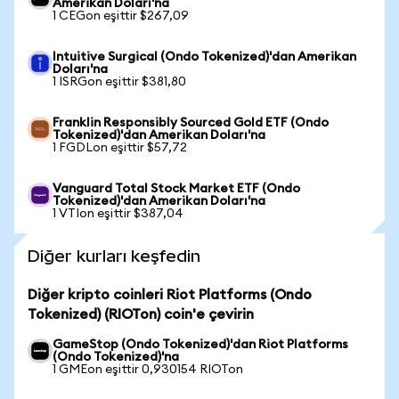
Amerikan Doları'na
1 CEGon eşittir $267,09
Intuitive Surgical (Ondo Tokenized)'dan Amerikan
Doları'na
1 ISRGon eşittir $381,80
Franklin Responsibly Sourced Gold ETF (Ondo
Tokenized)'dan Amerikan Doları'na
1 FGDLon eşittir $57,72
Vanguard Total Stock Market ETF (Ondo
Tokenized)'dan Amerikan Doları'na
1 VTIon eşittir $387,04
Diğer kurları keşfedin
Diğer kripto coinleri Riot Platforms (Ondo
Tokenized) (RIOTon) coin'e çevirin
GameStop (Ondo Tokenized)'dan Riot Platforms
(Ondo Tokenized)'na
1 GMEon eşittir 0,930154 RIOTon