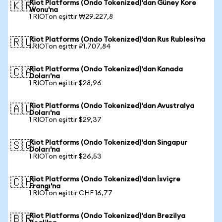
Riot Platforms (Ondo Tokenized)'dan Güney Kore
🇰🇷
Wonu'na
1 RIOTon eşittir ₩29.227,8
Riot Platforms (Ondo Tokenized)'dan Rus Rublesi'na
🇷🇺
1 RIOTon eşittir ₽1.707,84
Riot Platforms (Ondo Tokenized)'dan Kanada
🇨🇦
Doları'na
1 RIOTon eşittir $28,96
Riot Platforms (Ondo Tokenized)'dan Avustralya
🇦🇺
Doları'na
1 RIOTon eşittir $29,37
Riot Platforms (Ondo Tokenized)'dan Singapur
🇸🇬
Doları'na
1 RIOTon eşittir $26,53
Riot Platforms (Ondo Tokenized)'dan İsviçre
🇨🇭
Frangı'na
1 RIOTon eşittir CHF 16,77
Riot Platforms (Ondo Tokenized)'dan Brezilya
🇧🇷