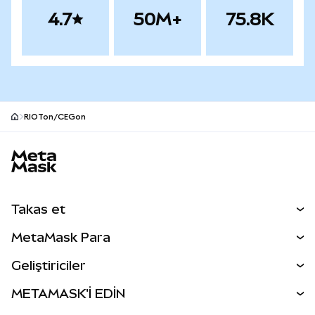
4.7
50M+
75.8K
RIOTon/CEGon
MetaMask site alt bilgisi
Takas et
Takas İşlemleri
MetaMask Para
Tahmin Et
YENİ
Kripto Al
Geliştiriciler
Perps
YENİ
MetaMask Kart
Dökümantasyon
METAMASK'İ EDİN
RWA'lar
mUSD
YENİ
Kontrol Paneli
İşlem Kalkanı