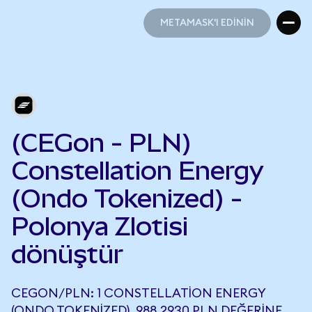
METAMASK'I EDİNİN
METAMASK'I EDİNİN
(CEGon - PLN)
Constellation Energy
(Ondo Tokenized) -
Polonya Zlotisi
dönüştür
CEGON/PLN: 1 CONSTELLATION ENERGY
(ONDO TOKENIZED), 988,2930 PLN DEĞERINE