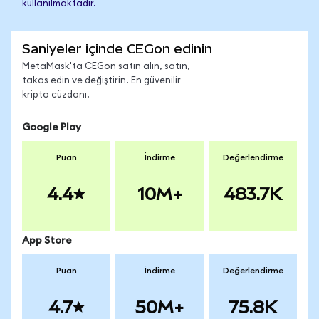
kullanılmaktadır.
Saniyeler içinde CEGon edinin
MetaMask'ta CEGon satın alın, satın,
takas edin ve değiştirin. En güvenilir
kripto cüzdanı.
Google Play
Puan
İndirme
Değerlendirme
4.4
10M+
483.7K
App Store
Puan
İndirme
Değerlendirme
4.7
50M+
75.8K