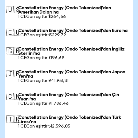
Constellation Energy (Ondo Tokenized)'dan
🇺🇸
Amerikan Doları'na
1 CEGon eşittir $264,66
Constellation Energy (Ondo Tokenized)'dan Euro'na
🇪🇺
1 CEGon eşittir €229,72
Constellation Energy (Ondo Tokenized)'dan İngiliz
🇬🇧
Sterlini'na
1 CEGon eşittir £196,69
Constellation Energy (Ondo Tokenized)'dan Japon
🇯🇵
Yeni'na
1 CEGon eşittir ¥41.951,31
Constellation Energy (Ondo Tokenized)'dan Çin
🇨🇳
Yuanı'na
1 CEGon eşittir ¥1.786,46
Constellation Energy (Ondo Tokenized)'dan Türk
🇹🇷
Lirası'na
1 CEGon eşittir ₺12.596,05