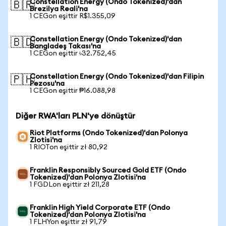
Constellation Energy (Ondo Tokenized)'dan
🇧🇷
Brezilya Reali'na
1 CEGon eşittir R$1.355,09
Constellation Energy (Ondo Tokenized)'dan
🇧🇩
Bangladeş Takası'na
1 CEGon eşittir ৳32.752,45
Constellation Energy (Ondo Tokenized)'dan Filipin
🇵🇭
Pezosu'na
1 CEGon eşittir ₱16.088,98
Diğer RWA'ları PLN'ye dönüştür
Riot Platforms (Ondo Tokenized)'dan Polonya
Zlotisi'na
1 RIOTon eşittir zł 80,92
Franklin Responsibly Sourced Gold ETF (Ondo
Tokenized)'dan Polonya Zlotisi'na
1 FGDLon eşittir zł 211,28
Franklin High Yield Corporate ETF (Ondo
Tokenized)'dan Polonya Zlotisi'na
1 FLHYon eşittir zł 91,79