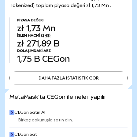
Tokenized) toplam piyasa değeri zł 1,73 Mn .
PIYASA DEĞERI
zł 1,73 Mn
İŞLEM HACMI
(24S)
zł 271,89 B
DOLAŞIMDAKI ARZ
1,75 B
CEGon
DAHA FAZLA İSTATİSTİK GÖR
DAHA FAZLA İSTATİSTİK GÖR
MetaMask'ta CEGon ile neler yapılır
CEGon Satın Al
Birkaç dokunuşla satın alın.
CEGon Sat