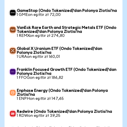
GameStop (Ondo Tokenized)'dan Polonya Zlotisi'na
1 GMEon eşittir zł 72,00
VanEck Rare Earth and Strategic Metals ETF (Ondo
Tokenized)'dan Polonya Zlotisi'na
1 REMXon eşittir zł 274,80
Global X Uranium ETF (Ondo Tokenized)'dan
Polonya Zlotisi'na
1 URAon eşittir zł 160,01
Franklin Focused Growth ETF (Ondo Tokenized)'dan
Polonya Zlotisi'na
1 FFOGon eşittir zł 186,82
Enphase Energy (Ondo Tokenized)'dan Polonya
Zlotisi'na
1 ENPHon eşittir zł 147,65
Redwire (Ondo Tokenized)'dan Polonya Zlotisi'na
1 RDWon eşittir zł 39,25