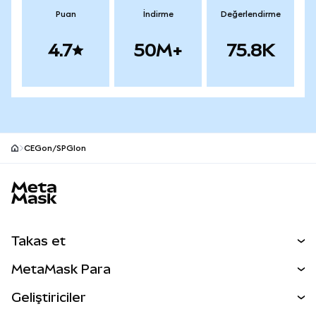
Puan
İndirme
Değerlendirme
4.7
50M+
75.8K
CEGon/SPGIon
MetaMask site alt bilgisi
Takas et
Takas İşlemleri
MetaMask Para
Tahmin Et
YENİ
Kripto Al
Geliştiriciler
Perps
YENİ
MetaMask Kart
Dökümantasyon