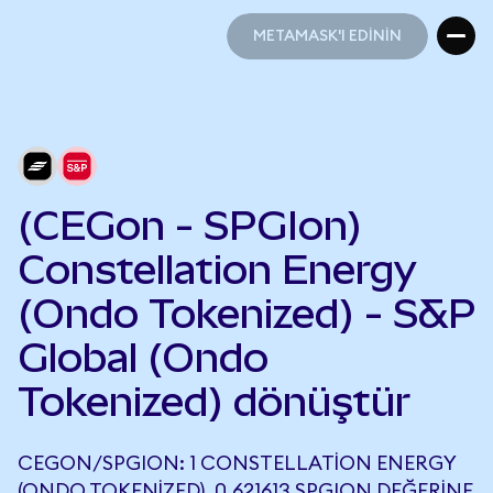
METAMASK'I EDİNİN
METAMASK'I EDİNİN
(CEGon - SPGIon)
Constellation Energy
(Ondo Tokenized) - S&P
Global (Ondo
Tokenized) dönüştür
CEGON/SPGION: 1 CONSTELLATION ENERGY
(ONDO TOKENIZED), 0,621613 SPGION DEĞERINE