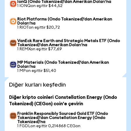
IonQ (Ondo Tokenized)'dan Amerikan Doları'na
1 IONQon eşittir $44,52
Riot Platforms (Ondo Tokenized)'dan Amerikan
Doları'na
1 RIOTon eşittir $20,72
VanEck Rare Earth and Strategic Metals ETF (Ondo
Tokenized)'dan Amerikan Doları'na
1 REMXon eşittir $77,69
MP Materials (Ondo Tokenized)'dan Amerikan
Doları'na
1 MPon eşittir $51,40
Diğer kurları keşfedin
Diğer kripto coinleri Constellation Energy (Ondo
Tokenized) (CEGon) coin'e çevirin
Franklin Responsibly Sourced Gold ETF (Ondo
Tokenized)'dan Constellation Energy (Ondo
Tokenized)'na
1 FGDLon eşittir 0,214868 CEGon