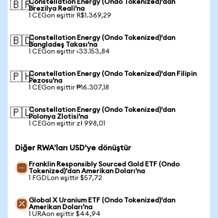
Constellation Energy (Ondo Tokenized)'dan
🇧🇷
Brezilya Reali'na
1 CEGon eşittir R$1.369,29
Constellation Energy (Ondo Tokenized)'dan
🇧🇩
Bangladeş Takası'na
1 CEGon eşittir ৳33.153,84
Constellation Energy (Ondo Tokenized)'dan Filipin
🇵🇭
Pezosu'na
1 CEGon eşittir ₱16.307,18
Constellation Energy (Ondo Tokenized)'dan
🇵🇱
Polonya Zlotisi'na
1 CEGon eşittir zł 998,01
Diğer RWA'ları USD'ye dönüştür
Franklin Responsibly Sourced Gold ETF (Ondo
Tokenized)'dan Amerikan Doları'na
1 FGDLon eşittir $57,72
Global X Uranium ETF (Ondo Tokenized)'dan
Amerikan Doları'na
1 URAon eşittir $44,94