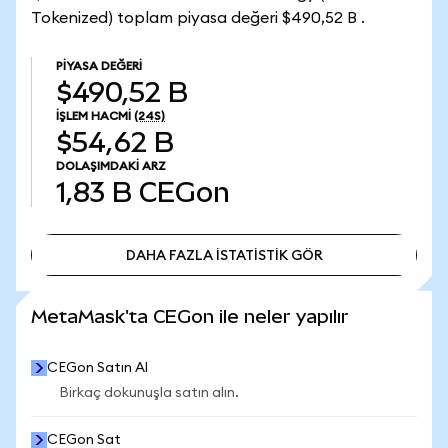
Tokenized) toplam piyasa değeri $490,52 B .
PIYASA DEĞERI
$490,52 B
İŞLEM HACMI
(24S)
$54,62 B
DOLAŞIMDAKI ARZ
1,83 B
CEGon
DAHA FAZLA İSTATİSTİK GÖR
DAHA FAZLA İSTATİSTİK GÖR
MetaMask'ta CEGon ile neler yapılır
CEGon Satın Al
Birkaç dokunuşla satın alın.
CEGon Sat