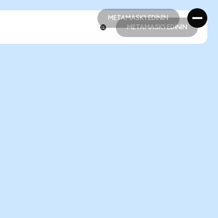
METAMASK'I EDİNİN
METAMASK'I EDİNİN
METAMASK'I EDİNİN
METAMASK'I EDİNİN