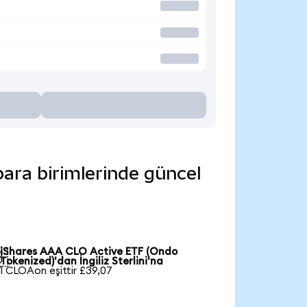
para birimlerinde güncel
iShares AAA CLO Active ETF (Ondo

Tokenized)'dan İngiliz Sterlini'na
1 CLOAon eşittir £39,07