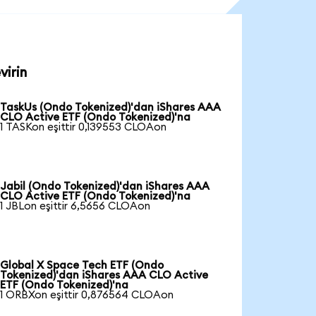
virin
TaskUs (Ondo Tokenized)'dan iShares AAA
CLO Active ETF (Ondo Tokenized)'na
1 TASKon eşittir 0,139553 CLOAon
Jabil (Ondo Tokenized)'dan iShares AAA
CLO Active ETF (Ondo Tokenized)'na
1 JBLon eşittir 6,5656 CLOAon
Global X Space Tech ETF (Ondo
Tokenized)'dan iShares AAA CLO Active
ETF (Ondo Tokenized)'na
1 ORBXon eşittir 0,876564 CLOAon