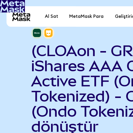
Al Sat
MetaMask Para
Geliştiri
(CLOAon - G
iShares AAA 
Active ETF (
Tokenized) - 
(Ondo Tokeni
dönüştür