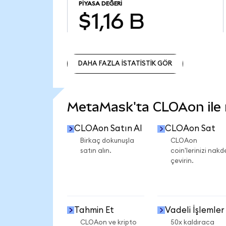
PIYASA DEĞERI
$1,16 B
DAHA FAZLA İSTATİSTİK GÖR
DAHA FAZLA İSTATİSTİK GÖR
MetaMask'ta CLOAon ile n
CLOAon Satın Al
CLOAon Sat
Birkaç dokunuşla
CLOAon
satın alın.
coin'lerinizi nakd
çevirin.
Tahmin Et
Vadeli İşlemler
CLOAon ve kripto
50x kaldıraca