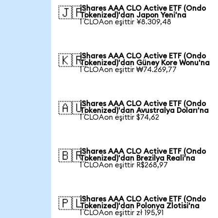
iShares AAA CLO Active ETF (Ondo
🇯🇵
Tokenized)'dan Japon Yeni'na
1 CLOAon eşittir ¥8.309,48
iShares AAA CLO Active ETF (Ondo
🇰🇷
Tokenized)'dan Güney Kore Wonu'na
1 CLOAon eşittir ₩74.269,77
iShares AAA CLO Active ETF (Ondo
🇦🇺
Tokenized)'dan Avustralya Doları'na
1 CLOAon eşittir $74,62
iShares AAA CLO Active ETF (Ondo
🇧🇷
Tokenized)'dan Brezilya Reali'na
1 CLOAon eşittir R$268,97
iShares AAA CLO Active ETF (Ondo
🇵🇱
Tokenized)'dan Polonya Zlotisi'na
1 CLOAon eşittir zł 195,91