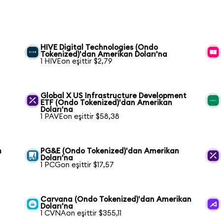
HIVE Digital Technologies (Ondo
Tokenized)'dan Amerikan Doları'na
1 HIVEon eşittir $2,79
Global X US Infrastructure Development
ETF (Ondo Tokenized)'dan Amerikan
Doları'na
1 PAVEon eşittir $58,38
n
PG&E (Ondo Tokenized)'dan Amerikan
Doları'na
1 PCGon eşittir $17,57
Carvana (Ondo Tokenized)'dan Amerikan
Doları'na
1 CVNAon eşittir $355,11