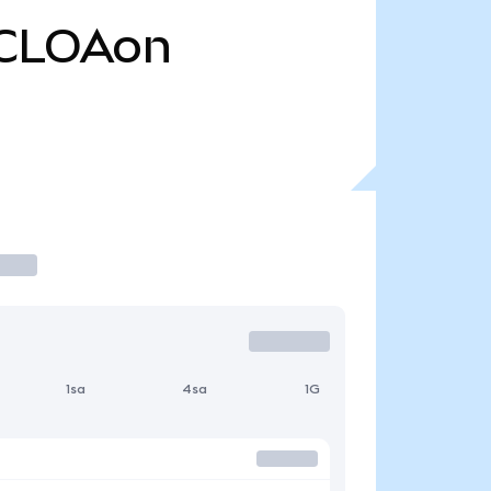
CLOAon
1sa
4sa
1G