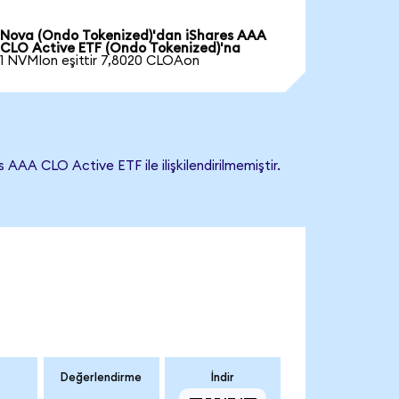
Nova (Ondo Tokenized)'dan iShares AAA
CLO Active ETF (Ondo Tokenized)'na
1 NVMIon eşittir 7,8020 CLOAon
AA CLO Active ETF ile ilişkilendirilmemiştir.
Değerlendirme
İndir