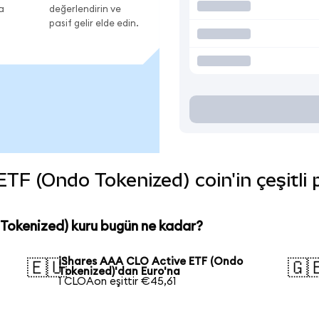
a
değerlendirin ve
pasif gelir elde edin.
F (Ondo Tokenized) coin'in çeşitli 
Tokenized) kuru bugün ne kadar?
iShares AAA CLO Active ETF (Ondo
🇪🇺
🇬
Tokenized)'dan Euro'na
1 CLOAon eşittir €45,61