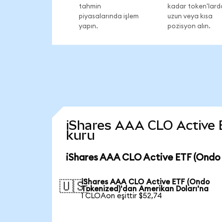
tahmin
kadar token'lard
piyasalarında işlem
uzun veya kısa
yapın.
pozisyon alın.
iShares AAA CLO Active ET
kuru
iShares AAA CLO Active ETF (Ondo 
iShares AAA CLO Active ETF (Ondo
🇺🇸
Tokenized)'dan Amerikan Doları'na
1 CLOAon eşittir $52,74