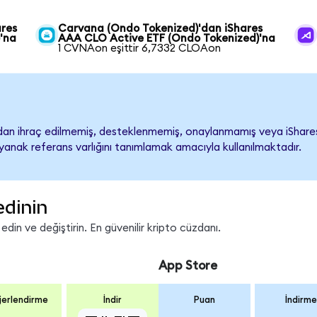
ares
Carvana (Ondo Tokenized)'dan iShares
'na
AAA CLO Active ETF (Ondo Tokenized)'na
1 CVNAon eşittir 6,7332 CLOAon
n ihraç edilmemiş, desteklenmemiş, onaylanmamış veya iShares A
ayanak referans varlığını tanımlamak amacıyla kullanılmaktadır.
edinin
in ve değiştirin. En güvenilir kripto cüzdanı.
App Store
erlendirme
İndir
Puan
İndirme