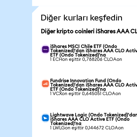
Diğer kurları keşfedin
Diğer kripto coinleri iShares AAA C
iShares MSCI Chile ETF (Ondo
Tokenized)'dan iShares AAA CLO Acti
ETF (Ondo Tokenized)'na
1 ECHon eşittir 0,788206 CLOAon
Fundrise Innovation Fund (Ondo
Tokenized)'dan iShares AAA CLO Acti
ETF (Ondo Tokenized)'na
1 VCXon eşittir 0,645051 CLOAon
Lightwave Logic (Ondo Tokenized)'da
iShares AAA CLO Active ETF (Ondo
Tokenized)'na
1 LWLGon eşittir 0,144672 CLOAon