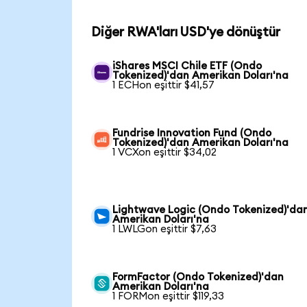
Diğer RWA'ları USD'ye dönüştür
iShares MSCI Chile ETF (Ondo
Tokenized)'dan Amerikan Doları'na
1 ECHon eşittir $41,57
Fundrise Innovation Fund (Ondo
Tokenized)'dan Amerikan Doları'na
1 VCXon eşittir $34,02
Lightwave Logic (Ondo Tokenized)'da
Amerikan Doları'na
1 LWLGon eşittir $7,63
FormFactor (Ondo Tokenized)'dan
Amerikan Doları'na
1 FORMon eşittir $119,33