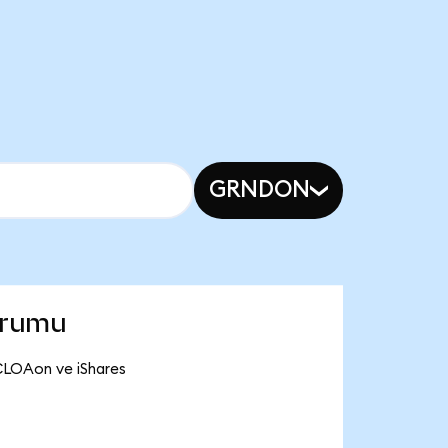
GRNDON
urumu
CLOAon ve iShares