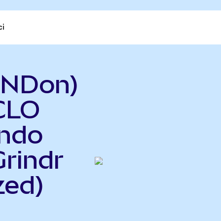
ci
RNDon)
CLO
Ondo
Grindr
zed)