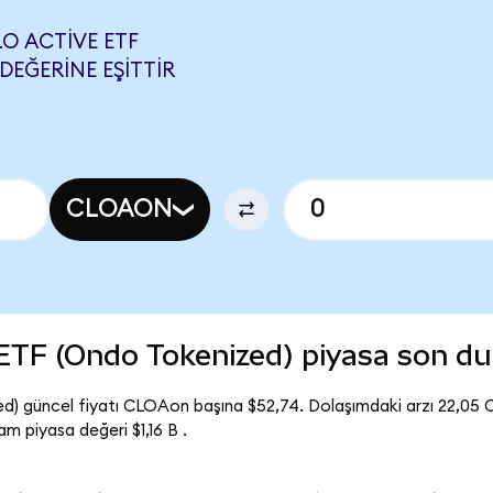
O ACTIVE ETF
DEĞERINE EŞITTIR
CLOAON
ETF (Ondo Tokenized) piyasa son d
) güncel fiyatı CLOAon başına $52,74. Dolaşımdaki arzı 22,05 
 piyasa değeri $1,16 B .