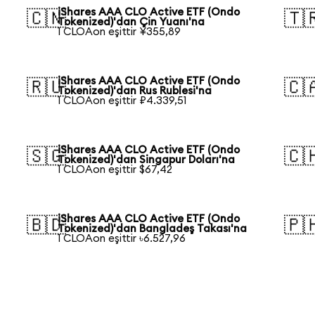
iShares AAA CLO Active ETF (Ondo
🇨🇳
🇹
Tokenized)'dan Çin Yuanı'na
1 CLOAon eşittir ¥355,89
iShares AAA CLO Active ETF (Ondo
🇷🇺
🇨
Tokenized)'dan Rus Rublesi'na
1 CLOAon eşittir ₽4.339,51
iShares AAA CLO Active ETF (Ondo
🇸🇬
🇨
Tokenized)'dan Singapur Doları'na
1 CLOAon eşittir $67,42
iShares AAA CLO Active ETF (Ondo
🇧🇩
🇵
Tokenized)'dan Bangladeş Takası'na
1 CLOAon eşittir ৳6.527,96