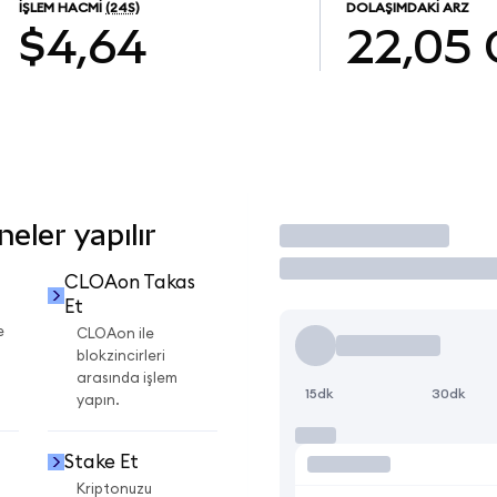
İŞLEM HACMI
(24S)
DOLAŞIMDAKI ARZ
$4,64
22,05
eler yapılır
İşlem Yap
CLOAon Takas
Et
e
CLOAon ile
blokzincirleri
arasında işlem
15dk
30dk
yapın.
Stake Et
Kriptonuzu