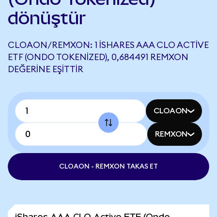
dönüştür
CLOAON/REMXON: 1 ISHARES AAA CLO ACTIVE
ETF (ONDO TOKENIZED), 0,684491 REMXON
DEĞERINE EŞITTIR
CLOAON
REMXON
CLOAON - REMXON TAKAS ET
iShares AAA CLO Active ETF (Ondo