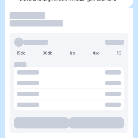
İşlem Yap
15dk
30dk
1sa
4sa
1G