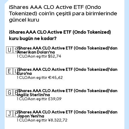
iShares AAA CLO Active ETF (Ondo
Tokenized) coin'in çeşitli para birimlerinde
güncel kuru
iShares AAA CLO Active ETF (Ondo Tokenized)
kuru bugün ne kadar?
iShares AAA CLO Active ETF (Ondo Tokenized)'dan
🇺🇸
Amerikan Doları'na
1 CLOAon eşittir $52,74
iShares AAA CLO Active ETF (Ondo Tokenized)'dan
🇪🇺
Euro'na
1 CLOAon eşittir €45,62
iShares AAA CLO Active ETF (Ondo Tokenized)'dan
🇬🇧
İngiliz Sterlini'na
1 CLOAon eşittir £39,09
iShares AAA CLO Active ETF (Ondo Tokenized)'dan
🇯🇵
Japon Yeni'na
1 CLOAon eşittir ¥8.322,72