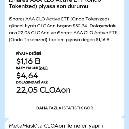
Tokenized) piyasa son durumu
iShares AAA CLO Active ETF (Ondo Tokenized)
güncel fiyatı CLOAon başına $52,74. Dolaşımdaki
arzı 22,05 CLOAon ve iShares AAA CLO Active ETF
(Ondo Tokenized) toplam piyasa değeri $1,16 B .
PIYASA DEĞERI
$1,16 B
İŞLEM HACMI
(24S)
$4,64
DOLAŞIMDAKI ARZ
22,05
CLOAon
DAHA FAZLA İSTATİSTİK GÖR
DAHA FAZLA İSTATİSTİK GÖR
MetaMask'ta CLOAon ile neler yapılır