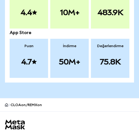
4.4
10M+
483.9K
App Store
Puan
İndirme
Değerlendirme
4.7
50M+
75.8K
CLOAon/REMXon
MetaMask site alt bilgisi