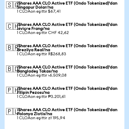
iShares AAA CLO Active ETF (Ondo Tokenized)'dan
🇸🇬
Singapur Doları'na
1 CLOAon eşittir $67,41
iShares AAA CLO Active ETF (Ondo Tokenized)'dan
🇨🇭
İsviçre Frangı'na
1 CLOAon eşittir CHF 42,62
iShares AAA CLO Active ETF (Ondo Tokenized)'dan
🇧🇷
Brezilya Reali'na
1 CLOAon eşittir R$268,83
iShares AAA CLO Active ETF (Ondo Tokenized)'dan
🇧🇩
Bangladeş Takası'na
1 CLOAon eşittir ৳6.509,08
iShares AAA CLO Active ETF (Ondo Tokenized)'dan
🇵🇭
Filipin Pezosu'na
1 CLOAon eşittir ₱3.201,61
iShares AAA CLO Active ETF (Ondo Tokenized)'dan
🇵🇱
Polonya Zlotisi'na
1 CLOAon eşittir zł 195,94