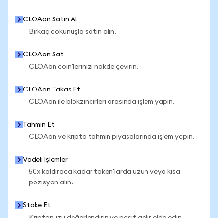
CLOAon Satın Al
Birkaç dokunuşla satın alın.
CLOAon Sat
CLOAon coin'lerinizi nakde çevirin.
CLOAon Takas Et
CLOAon ile blokzincirleri arasında işlem yapın.
Tahmin Et
CLOAon ve kripto tahmin piyasalarında işlem yapın.
Vadeli İşlemler
50x kaldıraca kadar token'larda uzun veya kısa
pozisyon alın.
Stake Et
Kriptonuzu değerlendirin ve pasif gelir elde edin.