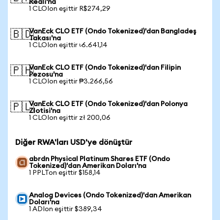
Reali'na
1 CLOIon eşittir R$274,29
VanEck CLO ETF (Ondo Tokenized)'dan Bangladeş
🇧🇩
Takası'na
1 CLOIon eşittir ৳6.641,14
VanEck CLO ETF (Ondo Tokenized)'dan Filipin
🇵🇭
Pezosu'na
1 CLOIon eşittir ₱3.266,56
VanEck CLO ETF (Ondo Tokenized)'dan Polonya
🇵🇱
Zlotisi'na
1 CLOIon eşittir zł 200,06
Diğer RWA'ları USD'ye dönüştür
abrdn Physical Platinum Shares ETF (Ondo
Tokenized)'dan Amerikan Doları'na
1 PPLTon eşittir $158,14
Analog Devices (Ondo Tokenized)'dan Amerikan
Doları'na
1 ADIon eşittir $389,34