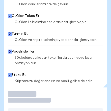
CLOIon coin'lerinizi nakde çevirin.
CLOIon Takas Et
CLOIon ile blokzincirleri arasında işlem yapın.
Tahmin Et
CLOIon ve kripto tahmin piyasalarında işlem yapın.
Vadeli İşlemler
50x kaldıraca kadar token'larda uzun veya kısa
pozisyon alın.
Stake Et
Kriptonuzu değerlendirin ve pasif gelir elde edin.
İşlem Yap