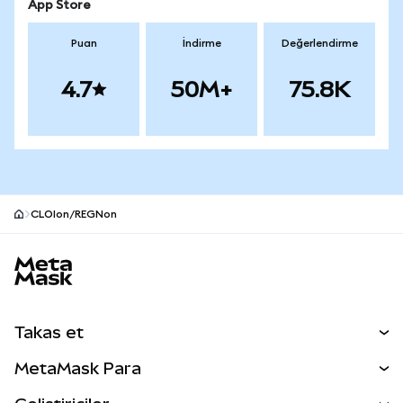
App Store
Puan
İndirme
Değerlendirme
4.7
50M+
75.8K
CLOIon/REGNon
MetaMask site alt bilgisi
Takas et
Takas İşlemleri
MetaMask Para
Tahmin Et
YENİ
Kripto Al