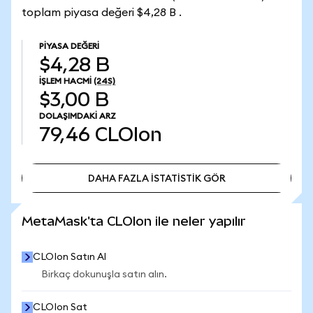
toplam piyasa değeri $4,28 B .
PIYASA DEĞERI
$4,28 B
İŞLEM HACMI
(24S)
$3,00 B
DOLAŞIMDAKI ARZ
79,46
CLOIon
DAHA FAZLA İSTATİSTİK GÖR
DAHA FAZLA İSTATİSTİK GÖR
MetaMask'ta CLOIon ile neler yapılır
CLOIon Satın Al
Birkaç dokunuşla satın alın.
CLOIon Sat