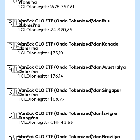
🇰🇷
Wonu'na
1 CLOIon eşittir ₩75.757,61
VanEck CLO ETF (Ondo Tokenized)'dan Rus
🇷🇺
Rublesi'na
1 CLOIon eşittir ₽4.390,85
VanEck CLO ETF (Ondo Tokenized)'dan Kanada
🇨🇦
Doları'na
1 CLOIon eşittir $75,10
VanEck CLO ETF (Ondo Tokenized)'dan Avustralya
🇦🇺
Doları'na
1 CLOIon eşittir $76,14
VanEck CLO ETF (Ondo Tokenized)'dan Singapur
🇸🇬
Doları'na
1 CLOIon eşittir $68,77
VanEck CLO ETF (Ondo Tokenized)'dan İsviçre
🇨🇭
Frangı'na
1 CLOIon eşittir CHF 43,56
VanEck CLO ETF (Ondo Tokenized)'dan Brezilya
🇧🇷