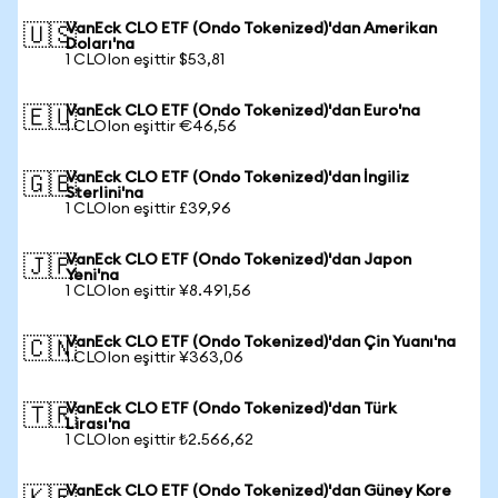
VanEck CLO ETF (Ondo Tokenized)'dan Amerikan
🇺🇸
Doları'na
1 CLOIon eşittir $53,81
VanEck CLO ETF (Ondo Tokenized)'dan Euro'na
🇪🇺
1 CLOIon eşittir €46,56
VanEck CLO ETF (Ondo Tokenized)'dan İngiliz
🇬🇧
Sterlini'na
1 CLOIon eşittir £39,96
VanEck CLO ETF (Ondo Tokenized)'dan Japon
🇯🇵
Yeni'na
1 CLOIon eşittir ¥8.491,56
VanEck CLO ETF (Ondo Tokenized)'dan Çin Yuanı'na
🇨🇳
1 CLOIon eşittir ¥363,06
VanEck CLO ETF (Ondo Tokenized)'dan Türk
🇹🇷
Lirası'na
1 CLOIon eşittir ₺2.566,62
VanEck CLO ETF (Ondo Tokenized)'dan Güney Kore