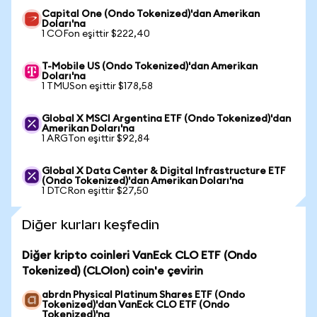
Capital One (Ondo Tokenized)'dan Amerikan
Doları'na
1 COFon eşittir $222,40
T-Mobile US (Ondo Tokenized)'dan Amerikan
Doları'na
1 TMUSon eşittir $178,58
Global X MSCI Argentina ETF (Ondo Tokenized)'dan
Amerikan Doları'na
1 ARGTon eşittir $92,84
Global X Data Center & Digital Infrastructure ETF
(Ondo Tokenized)'dan Amerikan Doları'na
1 DTCRon eşittir $27,50
Diğer kurları keşfedin
Diğer kripto coinleri VanEck CLO ETF (Ondo
Tokenized) (CLOIon) coin'e çevirin
abrdn Physical Platinum Shares ETF (Ondo
Tokenized)'dan VanEck CLO ETF (Ondo
Tokenized)'na