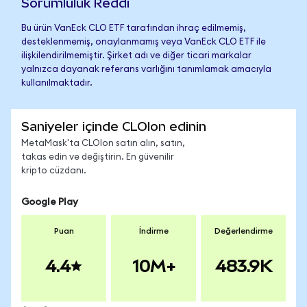
Sorumluluk Reddi
Bu ürün VanEck CLO ETF tarafından ihraç edilmemiş,
desteklenmemiş, onaylanmamış veya VanEck CLO ETF ile
ilişkilendirilmemiştir. Şirket adı ve diğer ticari markalar
yalnızca dayanak referans varlığını tanımlamak amacıyla
kullanılmaktadır.
Saniyeler içinde CLOIon edinin
MetaMask'ta CLOIon satın alın, satın,
takas edin ve değiştirin. En güvenilir
kripto cüzdanı.
Google Play
Puan
İndirme
Değerlendirme
4.4
10M+
483.9K