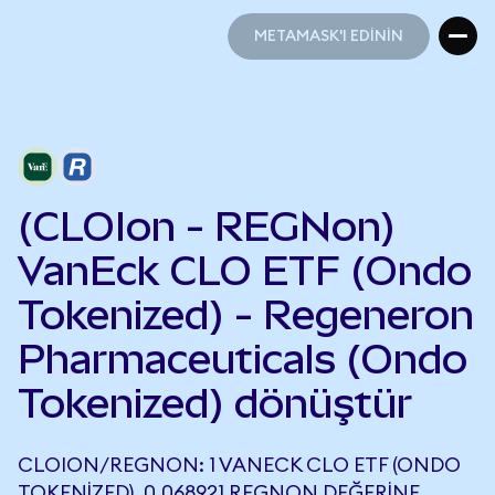
METAMASK'I EDİNİN
METAMASK'I EDİNİN
(CLOIon - REGNon)
VanEck CLO ETF (Ondo
Tokenized) - Regeneron
Pharmaceuticals (Ondo
Tokenized) dönüştür
CLOION/REGNON: 1 VANECK CLO ETF (ONDO
TOKENIZED), 0,068921 REGNON DEĞERINE