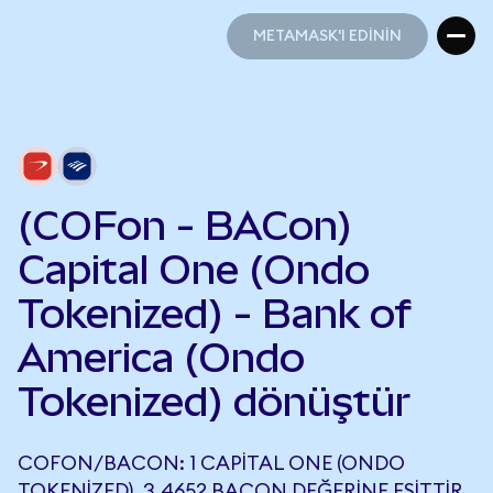
METAMASK'I EDİNİN
METAMASK'I EDİNİN
(COFon - BACon)
Capital One (Ondo
Tokenized) - Bank of
America (Ondo
Tokenized) dönüştür
COFON/BACON: 1 CAPITAL ONE (ONDO
TOKENIZED), 3,4652 BACON DEĞERINE EŞITTIR