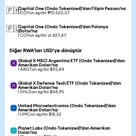
Capital One (Ondo Tokenized)'dan Filipin Pezosu'na
🇵🇭
1 COFon eşittir ₱13.523,37
Capital One (Ondo Tokenized)'dan Polonya
🇵🇱
Zlotisi'na
1 COFon eşittir zł 827,67
Diğer RWA'ları USD'ye dönüştür
Global X MSCI Argentina ETF (Ondo Tokenized)'dan
Amerikan Doları'na
1 ARGTon eşittir $92,84
Global X Defense Tech ETF (Ondo Tokenized)'dan
Amerikan Doları'na
1 SHLDon eşittir $68,95
United Microelectronics (Ondo Tokenized)'dan
Amerikan Doları'na
1 UMCon eşittir $18,32
Planet Labs (Ondo Tokenized)'dan Amerikan
Doları'na