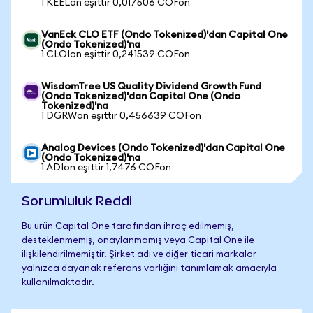
1 KEELon eşittir 0,017506 COFon
VanEck CLO ETF (Ondo Tokenized)'dan Capital One
(Ondo Tokenized)'na
1 CLOIon eşittir 0,241539 COFon
WisdomTree US Quality Dividend Growth Fund
(Ondo Tokenized)'dan Capital One (Ondo
Tokenized)'na
1 DGRWon eşittir 0,456639 COFon
Analog Devices (Ondo Tokenized)'dan Capital One
(Ondo Tokenized)'na
1 ADIon eşittir 1,7476 COFon
Sorumluluk Reddi
Bu ürün Capital One tarafından ihraç edilmemiş,
desteklenmemiş, onaylanmamış veya Capital One ile
ilişkilendirilmemiştir. Şirket adı ve diğer ticari markalar
yalnızca dayanak referans varlığını tanımlamak amacıyla
kullanılmaktadır.