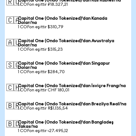
Capital One (Ondo Tokenized)'dan Rus Rublesi'na
🇷🇺
1 COFon eşittir ₽18.327,21
Capital One (Ondo Tokenized)'dan Kanada
🇨🇦
Doları'na
1 COFon eşittir $310,79
Capital One (Ondo Tokenized)'dan Avustralya
🇦🇺
Doları'na
1 COFon eşittir $315,23
Capital One (Ondo Tokenized)'dan Singapur
🇸🇬
Doları'na
1 COFon eşittir $284,70
Capital One (Ondo Tokenized)'dan İsviçre Frangı'na
🇨🇭
1 COFon eşittir CHF 180,01
Capital One (Ondo Tokenized)'dan Brezilya Reali'na
🇧🇷
1 COFon eşittir R$1.135,54
Capital One (Ondo Tokenized)'dan Bangladeş
🇧🇩
Takası'na
1 COFon eşittir ৳27.495,12