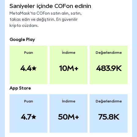
Saniyeler içinde COFon edinin
MetaMask'ta COFon satın alın, satın,
takas edin ve değiştirin. En güvenilir
kripto cüzdanı.
Google Play
Puan
İndirme
Değerlendirme
4.4
10M+
483.9K
App Store
Puan
İndirme
Değerlendirme
4.7
50M+
75.8K