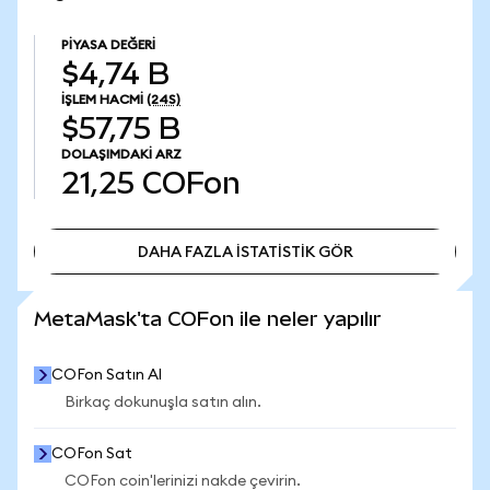
PIYASA DEĞERI
$4,74 B
İŞLEM HACMI
(24S)
$57,75 B
DOLAŞIMDAKI ARZ
21,25
COFon
DAHA FAZLA İSTATİSTİK GÖR
DAHA FAZLA İSTATİSTİK GÖR
MetaMask'ta COFon ile neler yapılır
COFon Satın Al
Birkaç dokunuşla satın alın.
COFon Sat
COFon coin'lerinizi nakde çevirin.