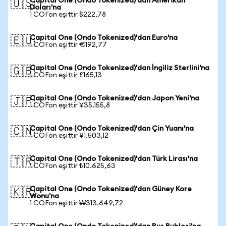
Capital One (Ondo Tokenized)'dan Amerikan
🇺🇸
Doları'na
1 COFon eşittir $222,78
Capital One (Ondo Tokenized)'dan Euro'na
🇪🇺
1 COFon eşittir €192,77
Capital One (Ondo Tokenized)'dan İngiliz Sterlini'na
🇬🇧
1 COFon eşittir £165,13
Capital One (Ondo Tokenized)'dan Japon Yeni'na
🇯🇵
1 COFon eşittir ¥35.155,8
Capital One (Ondo Tokenized)'dan Çin Yuanı'na
🇨🇳
1 COFon eşittir ¥1.503,12
Capital One (Ondo Tokenized)'dan Türk Lirası'na
🇹🇷
1 COFon eşittir ₺10.625,63
Capital One (Ondo Tokenized)'dan Güney Kore
🇰🇷
Wonu'na
1 COFon eşittir ₩313.649,72