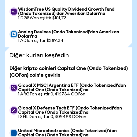
WisdomTree US Quality Dividend Growth Fund
(Ondo Tokenized)'dan Amerikan Doları'na
1 DGRWon eşittir $101,73
Analog Devices (Ondo Tokenized)'dan Amerikan
Doları'na
1 ADIon eşittir $389,34
Diğer kurları keşfedin
Diğer kripto coinleri Capital One (Ondo Tokenized)
(COFon) coin'e çevirin
Global X MSCI Argentina ETF (Ondo Tokenized)'dan
Capital One (Ondo Tokenized)'na
1 ARGTon eşittir 0,416734 COFon
Global X Defense Tech ETF (Ondo Tokenized)'dan
Capital One (Ondo Tokenized)'na
1 SHLDon eşittir 0,309498 COFon
United Microelectronics (Ondo Tokenized)'dan
Capital One (Ondo Tokenized)'na