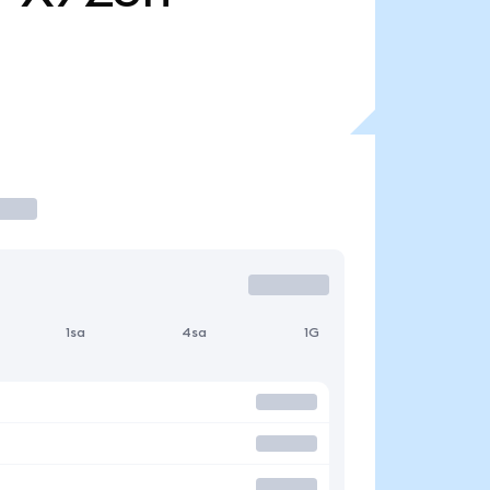
1sa
4sa
1G