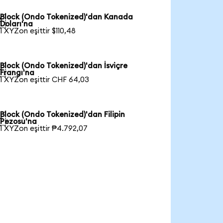
Block (Ondo Tokenized)'dan Kanada

Doları'na
1 XYZon eşittir $110,48
Block (Ondo Tokenized)'dan İsviçre

Frangı'na
1 XYZon eşittir CHF 64,03
Block (Ondo Tokenized)'dan Filipin

Pezosu'na
1 XYZon eşittir ₱4.792,07