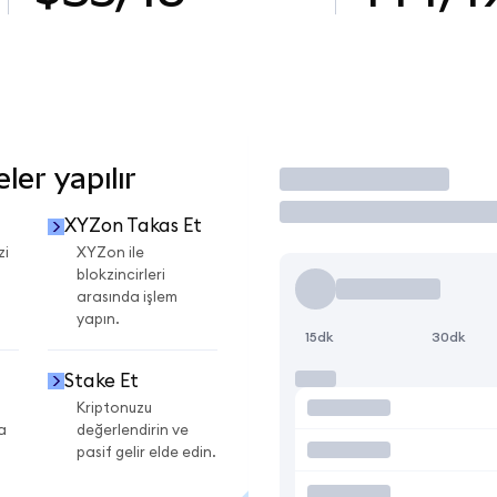
er yapılır
İşlem Yap
XYZon Takas Et
zi
XYZon ile
blokzincirleri
arasında işlem
yapın.
15dk
30dk
Stake Et
Kriptonuzu
a
değerlendirin ve
pasif gelir elde edin.