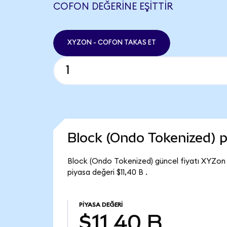
COFON DEĞERINE EŞITTIR
XYZON - COFON TAKAS ET
Block (Ondo Tokenized) 
Block (Ondo Tokenized) güncel fiyatı XYZon
piyasa değeri $11,40 B .
PIYASA DEĞERI
$11,40 B