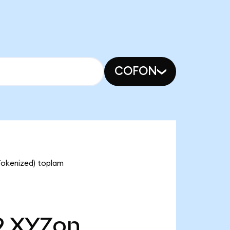
COFON
Tokenized) toplam
9
XYZon