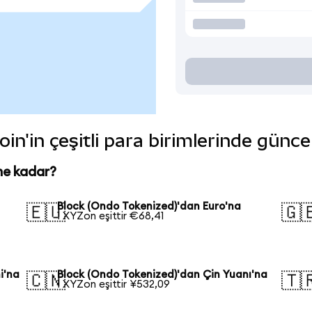
in'in çeşitli para birimlerinde günce
ne kadar?
Block (Ondo Tokenized)'dan Euro'na
🇪🇺
🇬
1 XYZon eşittir €68,41
i'na
Block (Ondo Tokenized)'dan Çin Yuanı'na
🇨🇳
🇹
1 XYZon eşittir ¥532,09