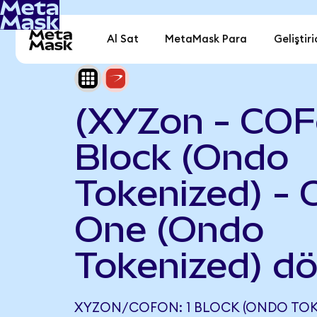
Al Sat
MetaMask Para
Geliştiri
(XYZon - COF
Block (Ondo
Tokenized) - C
One (Ondo
Tokenized) d
XYZON/COFON: 1 BLOCK (ONDO TOKEN