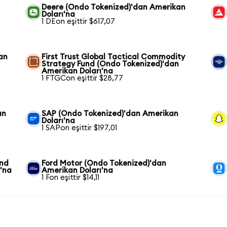
Deere (Ondo Tokenized)'dan Amerikan
Doları'na
1 DEon eşittir $617,07
an
First Trust Global Tactical Commodity
Strategy Fund (Ondo Tokenized)'dan
Amerikan Doları'na
1 FTGCon eşittir $28,77
an
SAP (Ondo Tokenized)'dan Amerikan
Doları'na
1 SAPon eşittir $197,01
und
Ford Motor (Ondo Tokenized)'dan
'na
Amerikan Doları'na
1 Fon eşittir $14,11