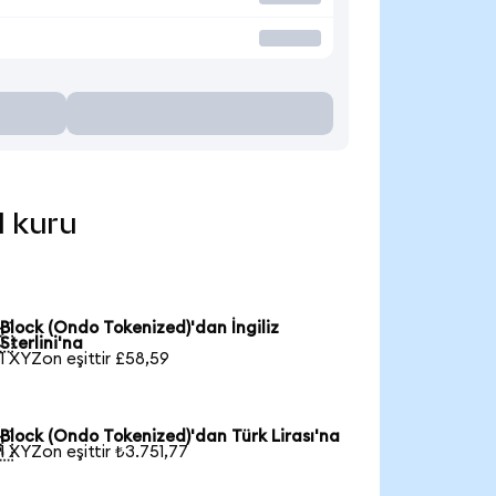
l kuru
Block (Ondo Tokenized)'dan İngiliz

Sterlini'na
1 XYZon eşittir £58,59
Block (Ondo Tokenized)'dan Türk Lirası'na

1 XYZon eşittir ₺3.751,77