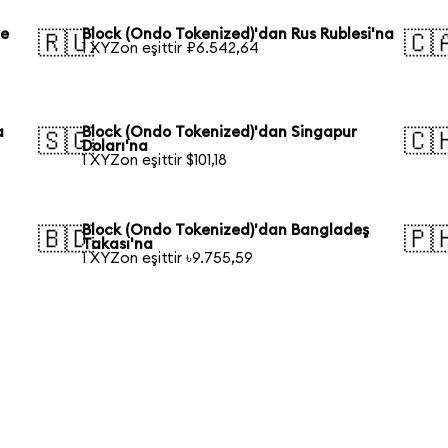
re
Block (Ondo Tokenized)'dan Rus Rublesi'na
🇷🇺
🇨
1 XYZon eşittir ₽6.542,64
a
Block (Ondo Tokenized)'dan Singapur
🇸🇬
🇨
Doları'na
1 XYZon eşittir $101,18
Block (Ondo Tokenized)'dan Bangladeş
🇧🇩
🇵
Takası'na
1 XYZon eşittir ৳9.755,59