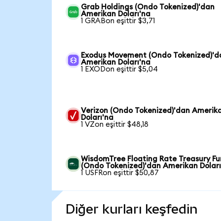
Grab Holdings (Ondo Tokenized)'dan
Amerikan Doları'na
1 GRABon eşittir $3,71
Exodus Movement (Ondo Tokenized)'d
Amerikan Doları'na
1 EXODon eşittir $5,04
Verizon (Ondo Tokenized)'dan Amerik
Doları'na
1 VZon eşittir $48,18
WisdomTree Floating Rate Treasury F
(Ondo Tokenized)'dan Amerikan Doları
1 USFRon eşittir $50,87
Diğer kurları keşfedin