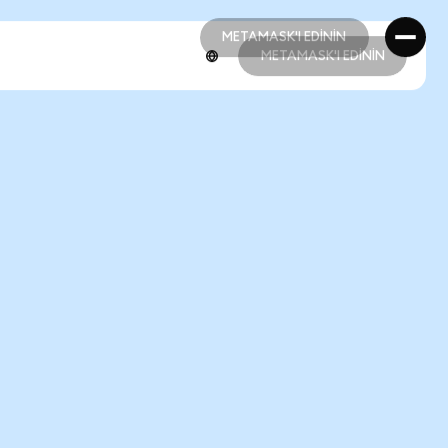
METAMASK'I EDİNİN
METAMASK'I EDİNİN
METAMASK'I EDİNİN
METAMASK'I EDİNİN