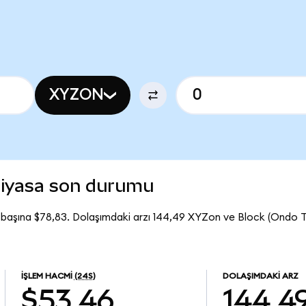
XYZON
piyasa son durumu
 başına $78,83. Dolaşımdaki arzı 144,49 XYZon ve Block (Ondo 
İŞLEM HACMI
(24S)
DOLAŞIMDAKI ARZ
$53,46
144,4