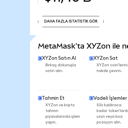
DAHA FAZLA İSTATİSTİK GÖR
DAHA FAZLA İSTATİSTİK GÖR
MetaMask'ta XYZon ile nel
XYZon Satın Al
XYZon Sat
Birkaç dokunuşla
XYZon coin'lerini
satın alın.
nakde çevirin.
Tahmin Et
Vadeli İşlemler
XYZon ve kripto
50x kaldıraca
tahmin
kadar token'lard
piyasalarında işlem
uzun veya kısa
yapın.
pozisyon alın.