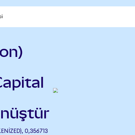
ci
on)
apital
önüştür
IZED), 0,356713