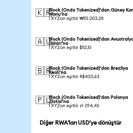
Block (Ondo Tokenized)'dan Güney Ko
🇰🇷
Wonu'na
1 XYZon eşittir ₩112.203,28
Block (Ondo Tokenized)'dan Avustraly
🇦🇺
Doları'na
1 XYZon eşittir $112,10
Block (Ondo Tokenized)'dan Brezilya
🇧🇷
Reali'na
1 XYZon eşittir R$403,63
Block (Ondo Tokenized)'dan Polonya
🇵🇱
Zlotisi'na
1 XYZon eşittir zł 294,45
Diğer RWA'ları USD'ye dönüştür