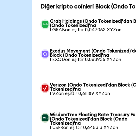
Diğer kripto coinleri Block (Ondo To
Grab Holdings (Ondo Tokenized)'dan B
(Ondo Tokenized)'na
1 GRABon eşittir 0,047063 XYZon
Exodus Movement (Ondo Tokenized)'d
Block (Ondo Tokenized)'na
1 EXODon eşittir 0,063935 XYZon
Verizon (Ondo Tokenized)'dan Block (
Tokenized)'na
1 VZon eşittir 0,611189 XYZon
WisdomTree Floating Rate Treasury F
(Ondo Tokenized)'dan Block (Ondo
Tokenized)'na
1 USFRon eşittir 0,645313 XYZon