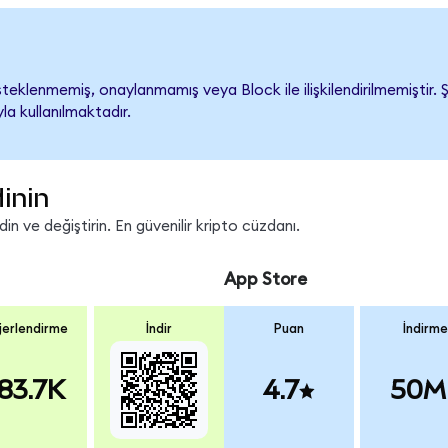
eklenmemiş, onaylanmamış veya Block ile ilişkilendirilmemiştir. Şi
a kullanılmaktadır.
inin
n ve değiştirin. En güvenilir kripto cüzdanı.
App Store
erlendirme
İndir
Puan
İndirme
83.7K
4.7
50M