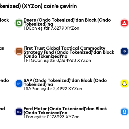
kenized) (XYZon) coin'e çevirin
lock
Deere (Ondo Tokenized)'dan Block (Ondo
Tokenized)'na
1 DEon eşittir 7,8279 XYZon
an
First Trust Global Tactical Commodity
Strategy Fund (Ondo Tokenized)'dan Block
(Ondo Tokenized)'na
1 FTGCon eşittir 0,364963 XYZon
Ondo
SAP (Ondo Tokenized)'dan Block (Ondo
Tokenized)'na
1 SAPon eşittir 2,4992 XYZon
und
Ford Motor (Ondo Tokenized)'dan Block
(Ondo Tokenized)'na
1 Fon eşittir 0,178993 XYZon