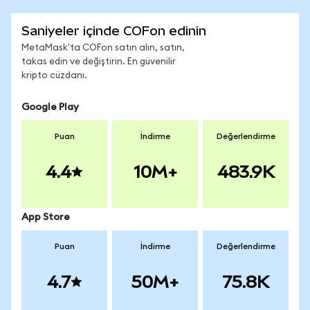
Saniyeler içinde COFon edinin
MetaMask'ta COFon satın alın, satın,
takas edin ve değiştirin. En güvenilir
kripto cüzdanı.
Google Play
Puan
İndirme
Değerlendirme
4.4
10M+
483.9K
App Store
Puan
İndirme
Değerlendirme
4.7
50M+
75.8K