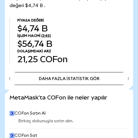
değeri $4,74 B .
PIYASA DEĞERI
$4,74 B
İŞLEM HACMI
(24S)
$56,74 B
DOLAŞIMDAKI ARZ
21,25
COFon
DAHA FAZLA İSTATİSTİK GÖR
DAHA FAZLA İSTATİSTİK GÖR
MetaMask'ta COFon ile neler yapılır
COFon Satın Al
Birkaç dokunuşla satın alın.
COFon Sat