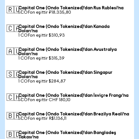
Capital One (Ondo Tokenized)'dan Rus Rublesi'na
🇷🇺
1 COFon eşittir ₽18.335,80
Capital One (Ondo Tokenized)'dan Kanada
🇨🇦
Doları'na
1 COFon eşittir $310,93
Capital One (Ondo Tokenized)'dan Avustralya
🇦🇺
Doları'na
1 COFon eşittir $315,39
Capital One (Ondo Tokenized)'dan Singapur
🇸🇬
Doları'na
1 COFon eşittir $284,87
Capital One (Ondo Tokenized)'dan İsviçre Frangı'na
🇨🇭
1 COFon eşittir CHF 180,10
Capital One (Ondo Tokenized)'dan Brezilya Reali'na
🇧🇷
1 COFon eşittir R$1.136,11
Capital One (Ondo Tokenized)'dan Bangladeş
🇧🇩
Takası'na