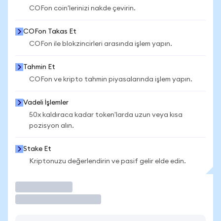
COFon coin'lerinizi nakde çevirin.
COFon Takas Et
COFon ile blokzincirleri arasında işlem yapın.
Tahmin Et
COFon ve kripto tahmin piyasalarında işlem yapın.
Vadeli İşlemler
50x kaldıraca kadar token'larda uzun veya kısa
pozisyon alın.
Stake Et
Kriptonuzu değerlendirin ve pasif gelir elde edin.
İşlem Yap