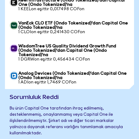
Keel Infrastructure (Ondo Tokenized)'dan Capital
One (Ondo Tokenized)'na
1 KEELon eşittir 0,017498 COFon
VanEck CLO ETF (Ondo Tokenized)'dan Capital One
(Ondo Tokenized)'na
1 CLOIon eşittir 0,241430 COFon
WisdomTree US Quality Dividend Growth Fund
(Ondo Tokenized)'dan Capital One (Ondo
Tokenized)'na
1 DGRWon eşittir 0,456434 COFon
Analog Devices (Ondo Tokenized)'dan Capital One
(Ondo Tokenized)'na
1 ADIon eşittir 1,7469 COFon
Sorumluluk Reddi
Bu ürün Capital One tarafından ihraç edilmemiş,
desteklenmemiş, onaylanmamış veya Capital One ile
ilişkilendirilmemiştir. Şirket adı ve diğer ticari markalar
yalnızca dayanak referans varlığını tanımlamak amacıyla
kullanılmaktadır.