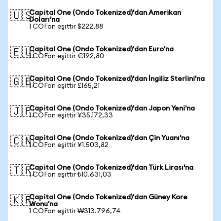
Capital One (Ondo Tokenized)'dan Amerikan
🇺🇸
Doları'na
1 COFon eşittir $222,88
Capital One (Ondo Tokenized)'dan Euro'na
🇪🇺
1 COFon eşittir €192,80
Capital One (Ondo Tokenized)'dan İngiliz Sterlini'na
🇬🇧
1 COFon eşittir £165,21
Capital One (Ondo Tokenized)'dan Japon Yeni'na
🇯🇵
1 COFon eşittir ¥35.172,33
Capital One (Ondo Tokenized)'dan Çin Yuanı'na
🇨🇳
1 COFon eşittir ¥1.503,82
Capital One (Ondo Tokenized)'dan Türk Lirası'na
🇹🇷
1 COFon eşittir ₺10.631,03
Capital One (Ondo Tokenized)'dan Güney Kore
🇰🇷
Wonu'na
1 COFon eşittir ₩313.796,74