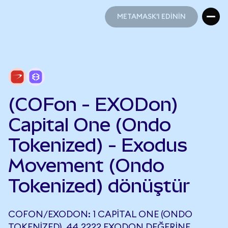
METAMASK'I EDİNİN
METAMASK'I EDİNİN
(COFon - EXODon)
Capital One (Ondo
Tokenized) - Exodus
Movement (Ondo
Tokenized) dönüştür
COFON/EXODON: 1 CAPITAL ONE (ONDO
TOKENIZED), 44,2222 EXODON DEĞERINE