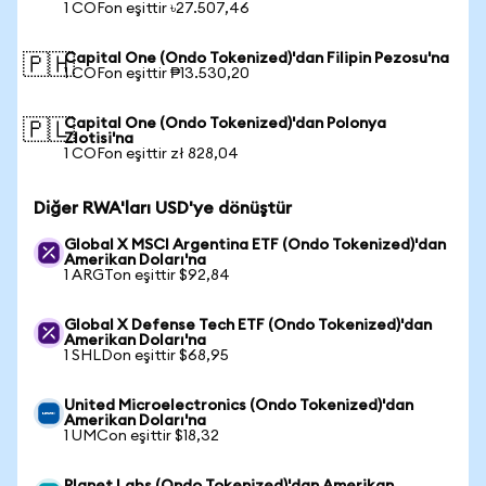
1 COFon eşittir ৳27.507,46
Capital One (Ondo Tokenized)'dan Filipin Pezosu'na
🇵🇭
1 COFon eşittir ₱13.530,20
Capital One (Ondo Tokenized)'dan Polonya
🇵🇱
Zlotisi'na
1 COFon eşittir zł 828,04
Diğer RWA'ları USD'ye dönüştür
Global X MSCI Argentina ETF (Ondo Tokenized)'dan
Amerikan Doları'na
1 ARGTon eşittir $92,84
Global X Defense Tech ETF (Ondo Tokenized)'dan
Amerikan Doları'na
1 SHLDon eşittir $68,95
United Microelectronics (Ondo Tokenized)'dan
Amerikan Doları'na
1 UMCon eşittir $18,32