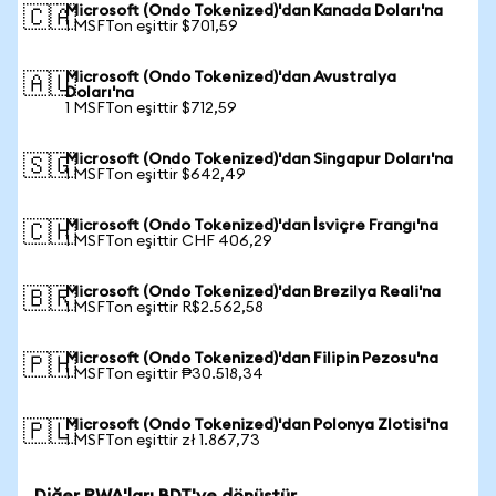
Microsoft (Ondo Tokenized)'dan Kanada Doları'na
🇨🇦
1 MSFTon eşittir $701,59
Microsoft (Ondo Tokenized)'dan Avustralya
🇦🇺
Doları'na
1 MSFTon eşittir $712,59
Microsoft (Ondo Tokenized)'dan Singapur Doları'na
🇸🇬
1 MSFTon eşittir $642,49
Microsoft (Ondo Tokenized)'dan İsviçre Frangı'na
🇨🇭
1 MSFTon eşittir CHF 406,29
Microsoft (Ondo Tokenized)'dan Brezilya Reali'na
🇧🇷
1 MSFTon eşittir R$2.562,58
Microsoft (Ondo Tokenized)'dan Filipin Pezosu'na
🇵🇭
1 MSFTon eşittir ₱30.518,34
Microsoft (Ondo Tokenized)'dan Polonya Zlotisi'na
🇵🇱
1 MSFTon eşittir zł 1.867,73