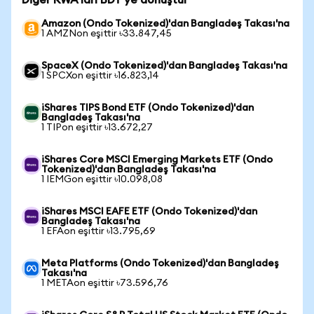
Diğer RWA'ları BDT'ye dönüştür
Amazon (Ondo Tokenized)'dan Bangladeş Takası'na
1 AMZNon eşittir ৳33.847,45
SpaceX (Ondo Tokenized)'dan Bangladeş Takası'na
1 SPCXon eşittir ৳16.823,14
iShares TIPS Bond ETF (Ondo Tokenized)'dan
Bangladeş Takası'na
1 TIPon eşittir ৳13.672,27
iShares Core MSCI Emerging Markets ETF (Ondo
Tokenized)'dan Bangladeş Takası'na
1 IEMGon eşittir ৳10.098,08
iShares MSCI EAFE ETF (Ondo Tokenized)'dan
Bangladeş Takası'na
1 EFAon eşittir ৳13.795,69
Meta Platforms (Ondo Tokenized)'dan Bangladeş
Takası'na
1 METAon eşittir ৳73.596,76