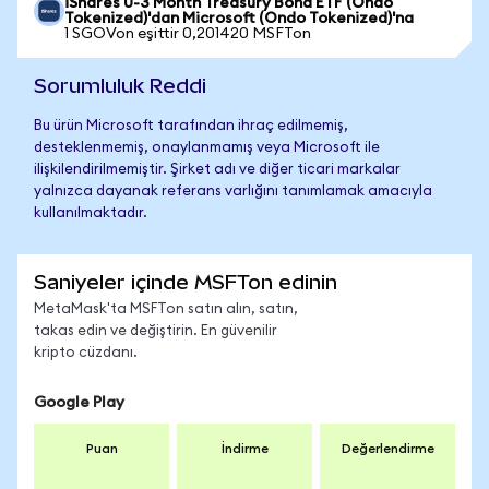
iShares 0-3 Month Treasury Bond ETF (Ondo
Tokenized)'dan Microsoft (Ondo Tokenized)'na
1 SGOVon eşittir 0,201420 MSFTon
Sorumluluk Reddi
Bu ürün Microsoft tarafından ihraç edilmemiş,
desteklenmemiş, onaylanmamış veya Microsoft ile
ilişkilendirilmemiştir. Şirket adı ve diğer ticari markalar
yalnızca dayanak referans varlığını tanımlamak amacıyla
kullanılmaktadır.
Saniyeler içinde MSFTon edinin
MetaMask'ta MSFTon satın alın, satın,
takas edin ve değiştirin. En güvenilir
kripto cüzdanı.
Google Play
Puan
İndirme
Değerlendirme