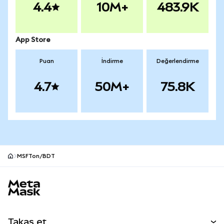
4.4
10M+
483.9K
App Store
Puan
İndirme
Değerlendirme
4.7
50M+
75.8K
MSFTon/BDT
MetaMask site alt bilgisi
Takas et