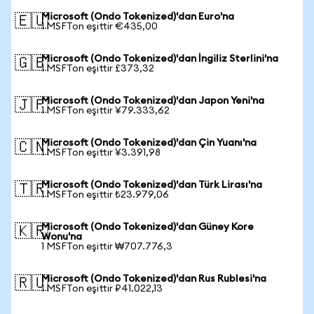
Microsoft (Ondo Tokenized)'dan Euro'na
🇪🇺
1 MSFTon eşittir €435,00
Microsoft (Ondo Tokenized)'dan İngiliz Sterlini'na
🇬🇧
1 MSFTon eşittir £373,32
Microsoft (Ondo Tokenized)'dan Japon Yeni'na
🇯🇵
1 MSFTon eşittir ¥79.333,62
Microsoft (Ondo Tokenized)'dan Çin Yuanı'na
🇨🇳
1 MSFTon eşittir ¥3.391,98
Microsoft (Ondo Tokenized)'dan Türk Lirası'na
🇹🇷
1 MSFTon eşittir ₺23.979,06
Microsoft (Ondo Tokenized)'dan Güney Kore
🇰🇷
Wonu'na
1 MSFTon eşittir ₩707.776,3
Microsoft (Ondo Tokenized)'dan Rus Rublesi'na
🇷🇺
1 MSFTon eşittir ₽41.022,13