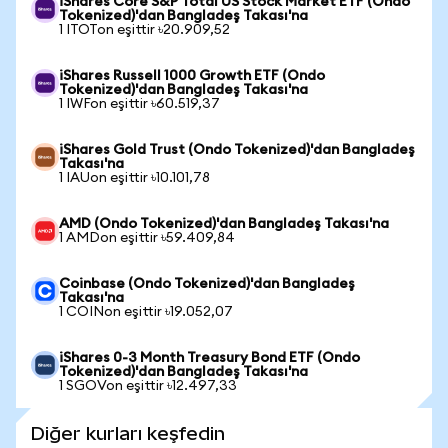
iShares Core S&P Total US Stock Market ETF (Ondo
Tokenized)'dan Bangladeş Takası'na
1 ITOTon eşittir ৳20.909,52
iShares Russell 1000 Growth ETF (Ondo
Tokenized)'dan Bangladeş Takası'na
1 IWFon eşittir ৳60.519,37
iShares Gold Trust (Ondo Tokenized)'dan Bangladeş
Takası'na
1 IAUon eşittir ৳10.101,78
AMD (Ondo Tokenized)'dan Bangladeş Takası'na
1 AMDon eşittir ৳59.409,84
Coinbase (Ondo Tokenized)'dan Bangladeş
Takası'na
1 COINon eşittir ৳19.052,07
iShares 0-3 Month Treasury Bond ETF (Ondo
Tokenized)'dan Bangladeş Takası'na
1 SGOVon eşittir ৳12.497,33
Diğer kurları keşfedin