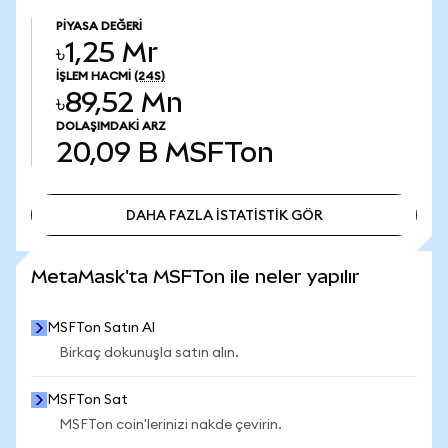
PIYASA DEĞERI
৳1,25 Mr
İŞLEM HACMI
(24S)
৳89,52 Mn
DOLAŞIMDAKI ARZ
20,09 B
MSFTon
DAHA FAZLA İSTATİSTİK GÖR
DAHA FAZLA İSTATİSTİK GÖR
MetaMask'ta MSFTon ile neler yapılır
MSFTon Satın Al
Birkaç dokunuşla satın alın.
MSFTon Sat
MSFTon coin'lerinizi nakde çevirin.