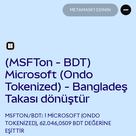
METAMASK'I EDİNİN
METAMASK'I EDİNİN
(MSFTon - BDT)
Microsoft (Ondo
Tokenized) - Bangladeş
Takası dönüştür
MSFTON/BDT: 1 MICROSOFT (ONDO
TOKENIZED), 62.046,0509 BDT DEĞERINE
EŞITTIR