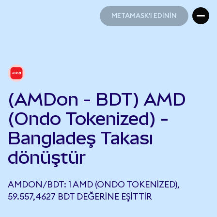
METAMASK'I EDİNİN
METAMASK'I EDİNİN
(AMDon - BDT) AMD
(Ondo Tokenized) -
Bangladeş Takası
dönüştür
AMDON/BDT: 1 AMD (ONDO TOKENIZED),
59.557,4627 BDT DEĞERINE EŞITTIR