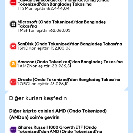
Taiwan Semiconductor Manufacturing (Ondo
Tokenized)'dan Bangladeş Takası'na
1 TSMon eşittir ৳52.444,04
Microsoft (Ondo Tokenized)'dan Bangladeş
Takası'na
1 MSFTon eşittir ৳62.080,03
SanDisk (Ondo Tokenized)'dan Bangladeş Takası'na
1 SNDKon eşittir ৳152.100,08
Amazon (Ondo Tokenized)'dan Bangladeş Takası'na
1 AMZNon eşittir ৳33.986,51
Oracle (Ondo Tokenized)'dan Bangladeş Takası'na
1 ORCLon eşittir ৳18.096,10
Diğer kurları keşfedin
Diğer kripto coinleri AMD (Ondo Tokenized)
(AMDon) coin'e çevirin
iShares Russell 1000 Growth ETF (Ondo
Tokenized)'dan AMD (Ondo Tokenized)'na