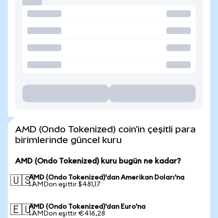
AMD (Ondo Tokenized) coin'in çeşitli para
birimlerinde güncel kuru
AMD (Ondo Tokenized) kuru bugün ne kadar?
AMD (Ondo Tokenized)'dan Amerikan Doları'na
🇺🇸
1 AMDon eşittir $481,17
AMD (Ondo Tokenized)'dan Euro'na
🇪🇺
1 AMDon eşittir €416,28