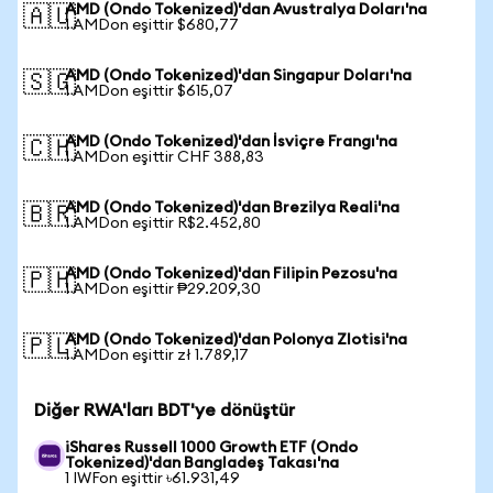
AMD (Ondo Tokenized)'dan Avustralya Doları'na
🇦🇺
1 AMDon eşittir $680,77
AMD (Ondo Tokenized)'dan Singapur Doları'na
🇸🇬
1 AMDon eşittir $615,07
AMD (Ondo Tokenized)'dan İsviçre Frangı'na
🇨🇭
1 AMDon eşittir CHF 388,83
AMD (Ondo Tokenized)'dan Brezilya Reali'na
🇧🇷
1 AMDon eşittir R$2.452,80
AMD (Ondo Tokenized)'dan Filipin Pezosu'na
🇵🇭
1 AMDon eşittir ₱29.209,30
AMD (Ondo Tokenized)'dan Polonya Zlotisi'na
🇵🇱
1 AMDon eşittir zł 1.789,17
Diğer RWA'ları BDT'ye dönüştür
iShares Russell 1000 Growth ETF (Ondo
Tokenized)'dan Bangladeş Takası'na
1 IWFon eşittir ৳61.931,49