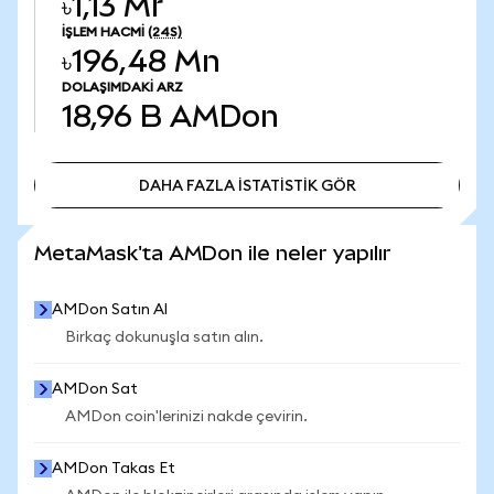
৳1,13 Mr
İŞLEM HACMI
(24S)
৳196,48 Mn
DOLAŞIMDAKI ARZ
18,96 B
AMDon
DAHA FAZLA İSTATİSTİK GÖR
DAHA FAZLA İSTATİSTİK GÖR
MetaMask'ta AMDon ile neler yapılır
AMDon Satın Al
Birkaç dokunuşla satın alın.
AMDon Sat
AMDon coin'lerinizi nakde çevirin.
AMDon Takas Et