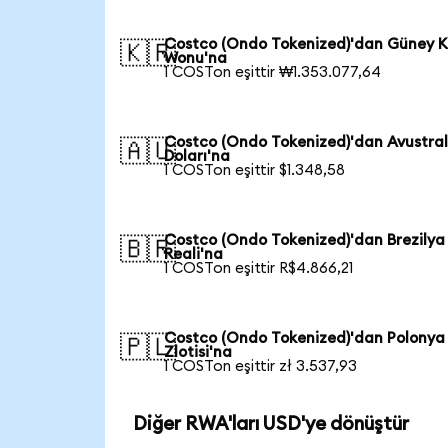
Costco (Ondo Tokenized)'dan Güney K
🇰🇷
Wonu'na
1 COSTon eşittir ₩1.353.077,64
Costco (Ondo Tokenized)'dan Avustra
🇦🇺
Doları'na
1 COSTon eşittir $1.348,58
Costco (Ondo Tokenized)'dan Brezilya
🇧🇷
Reali'na
1 COSTon eşittir R$4.866,21
Costco (Ondo Tokenized)'dan Polonya
🇵🇱
Zlotisi'na
1 COSTon eşittir zł 3.537,93
Diğer RWA'ları USD'ye dönüştür