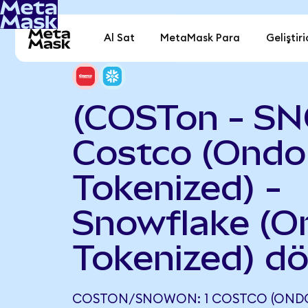
Al Sat
MetaMask Para
Geliştiri
(COSTon - S
Costco (Ondo
Tokenized) -
Snowflake (O
Tokenized) d
COSTON/SNOWON: 1 COSTCO (ONDO