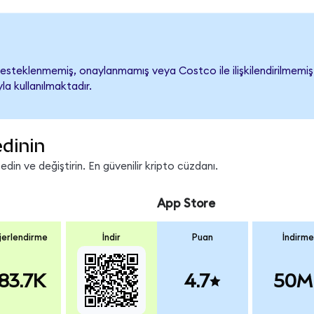
steklenmemiş, onaylanmamış veya Costco ile ilişkilendirilmemiştir
a kullanılmaktadır.
edinin
in ve değiştirin. En güvenilir kripto cüzdanı.
App Store
erlendirme
İndir
Puan
İndirme
83.7K
4.7
50M