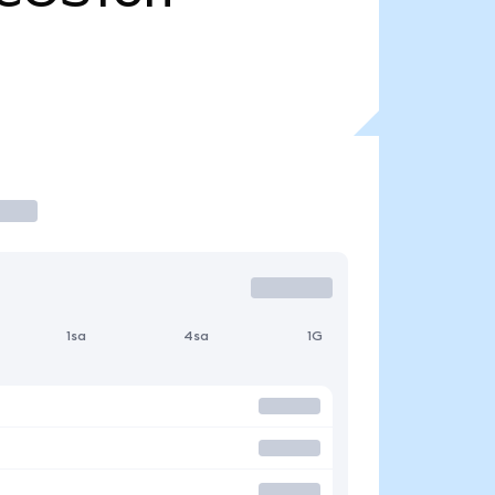
1sa
4sa
1G