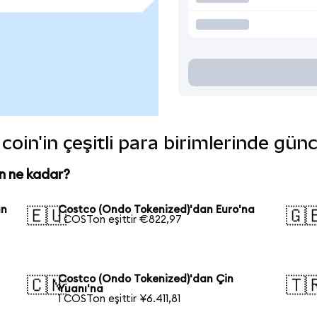
oin'in çeşitli para birimlerinde gün
n ne kadar?
an
Costco (Ondo Tokenized)'dan Euro'na
🇪🇺
🇬
1 COSTon eşittir €822,97
Costco (Ondo Tokenized)'dan Çin
🇨🇳
🇹
Yuanı'na
1 COSTon eşittir ¥6.411,81