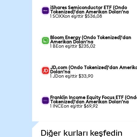
iShares Semiconductor ETF (Ondo
Tokenized)'dan Amerikan Doları'na
1 SOXXon eşittir $536,08
Bloom Energy (Ondo Tokenized)'dan
Amerikan Doları'na
1 BEon eşittir $235,02
JD.com (Ondo Tokenized)'dan Amerik
Doları'na
1 JDon eşittir $33,90
Franklin Income Equity Focus ETF (Ond
Tokenized)'dan Amerikan Doları'na
1 INCEon eşittir $69,92
Diğer kurları keşfedin