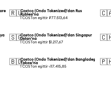
ore
Costco (Ondo Tokenized)'dan Rus
🇷🇺
🇨
Rublesi'na
1 COSTon eşittir ₽77.513,64
lya
Costco (Ondo Tokenized)'dan Singapur
🇸🇬
🇨
Doları'na
1 COSTon eşittir $1.217,67
Costco (Ondo Tokenized)'dan Bangladeş
🇧🇩
🇵
Takası'na
1 COSTon eşittir ৳117.415,85