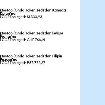
Costco (Ondo Tokenized)'dan Kanada

Doları'na
1 COSTon eşittir $1.330,93
Costco (Ondo Tokenized)'dan İsviçre

Frangı'na
1 COSTon eşittir CHF 768,14
Costco (Ondo Tokenized)'dan Filipin

Pezosu'na
1 COSTon eşittir ₱57.772,27