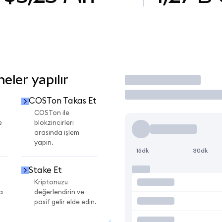
ler yapılır
İşlem Yap
COSTon Takas Et
COSTon ile
e
blokzincirleri
arasında işlem
yapın.
15dk
30dk
Stake Et
Kriptonuzu
a
değerlendirin ve
pasif gelir elde edin.