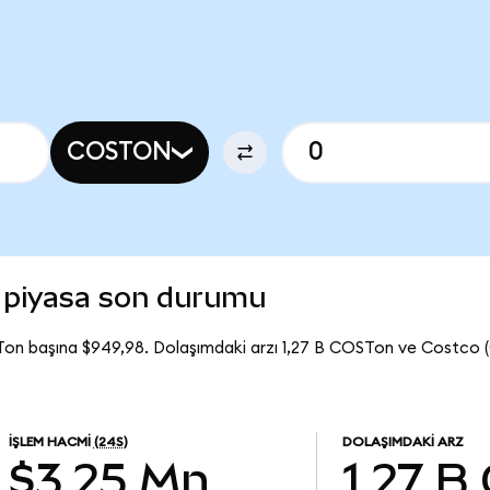
COSTON
 piyasa son durumu
on başına $949,98. Dolaşımdaki arzı 1,27 B COSTon ve Costco 
İŞLEM HACMI
(24S)
DOLAŞIMDAKI ARZ
$3,25 Mn
1,27 B