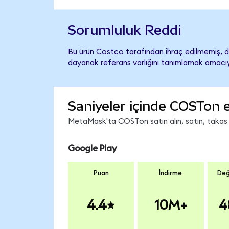
Sorumluluk Reddi
Bu ürün Costco tarafından ihraç edilmemiş, de
dayanak referans varlığını tanımlamak amacıyl
Saniyeler içinde COSTon 
MetaMask'ta COSTon satın alın, satın, takas ed
Google Play
Puan
İndirme
Değ
4.4
10M+
4