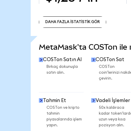
DAHA FAZLA İSTATİSTİK GÖR
DAHA FAZLA İSTATİSTİK GÖR
MetaMask'ta COSTon ile ne
COSTon Satın Al
COSTon Sat
Birkaç dokunuşla
COSTon
satın alın.
coin'lerinizi nakd
çevirin.
Tahmin Et
Vadeli İşlemler
COSTon ve kripto
50x kaldıraca
tahmin
kadar token'lard
piyasalarında işlem
uzun veya kısa
yapın.
pozisyon alın.