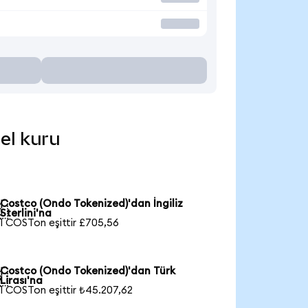
cel kuru
Costco (Ondo Tokenized)'dan İngiliz

Sterlini'na
1 COSTon eşittir £705,56
Costco (Ondo Tokenized)'dan Türk

Lirası'na
1 COSTon eşittir ₺45.207,62