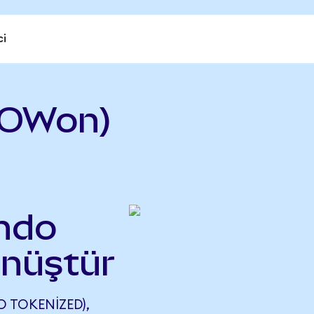
ci
NOWon)
ndo
önüştür
 TOKENIZED),