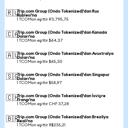
Trip.com Group (Ondo Tokenized)'dan Rus
🇷🇺
Rublesi'na
1 TCOMon eşittir ₽3.795,75
Trip.com Group (Ondo Tokenized)'dan Kanada
🇨🇦
Doları'na
1 TCOMon eşittir $64,37
Trip.com Group (Ondo Tokenized)'dan Avustralya
🇦🇺
Doları'na
1 TCOMon eşittir $65,30
Trip.com Group (Ondo Tokenized)'dan Singapur
🇸🇬
Doları'na
1 TCOMon eşittir $58,97
Trip.com Group (Ondo Tokenized)'dan İsviçre
🇨🇭
Frangı'na
1 TCOMon eşittir CHF 37,28
Trip.com Group (Ondo Tokenized)'dan Brezilya
🇧🇷
Reali'na
1 TCOMon eşittir R$235,21