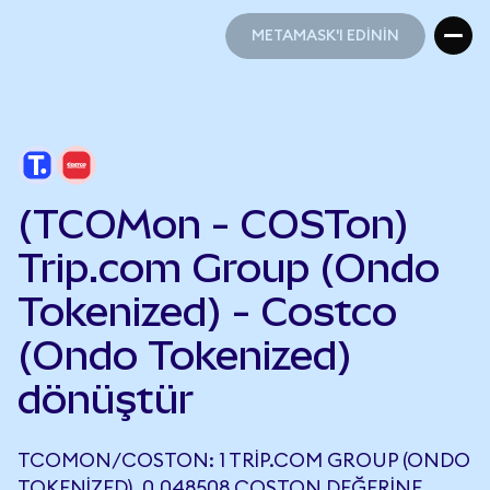
METAMASK'I EDİNİN
METAMASK'I EDİNİN
(TCOMon - COSTon)
Trip.com Group (Ondo
Tokenized) - Costco
(Ondo Tokenized)
dönüştür
TCOMON/COSTON: 1 TRIP.COM GROUP (ONDO
TOKENIZED), 0,048508 COSTON DEĞERINE