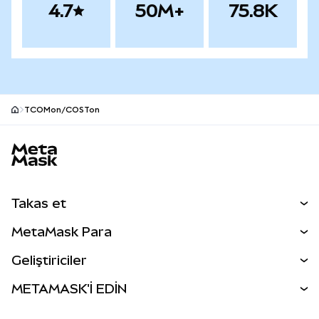
4.7
50M+
75.8K
TCOMon/COSTon
MetaMask site alt bilgisi
Takas et
Takas İşlemleri
MetaMask Para
Tahmin Et
YENİ
Kripto Al
Geliştiriciler
Perps
YENİ
MetaMask Kart
Dökümantasyon
METAMASK'İ EDİN
RWA'lar
mUSD
YENİ
Kontrol Paneli
İşlem Kalkanı