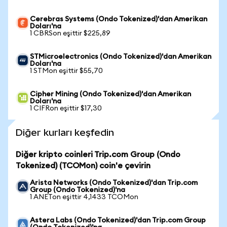
Cerebras Systems (Ondo Tokenized)'dan Amerikan
Doları'na
1 CBRSon eşittir $225,89
STMicroelectronics (Ondo Tokenized)'dan Amerikan
Doları'na
1 STMon eşittir $55,70
Cipher Mining (Ondo Tokenized)'dan Amerikan
Doları'na
1 CIFRon eşittir $17,30
Diğer kurları keşfedin
Diğer kripto coinleri Trip.com Group (Ondo
Tokenized) (TCOMon) coin'e çevirin
Arista Networks (Ondo Tokenized)'dan Trip.com
Group (Ondo Tokenized)'na
1 ANETon eşittir 4,1433 TCOMon
Astera Labs (Ondo Tokenized)'dan Trip.com Group