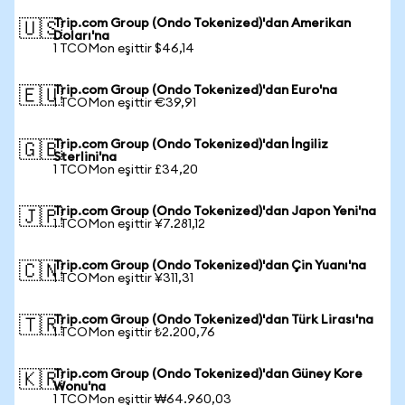
Trip.com Group (Ondo Tokenized)'dan Amerikan
🇺🇸
Doları'na
1 TCOMon eşittir $46,14
Trip.com Group (Ondo Tokenized)'dan Euro'na
🇪🇺
1 TCOMon eşittir €39,91
Trip.com Group (Ondo Tokenized)'dan İngiliz
🇬🇧
Sterlini'na
1 TCOMon eşittir £34,20
Trip.com Group (Ondo Tokenized)'dan Japon Yeni'na
🇯🇵
1 TCOMon eşittir ¥7.281,12
Trip.com Group (Ondo Tokenized)'dan Çin Yuanı'na
🇨🇳
1 TCOMon eşittir ¥311,31
Trip.com Group (Ondo Tokenized)'dan Türk Lirası'na
🇹🇷
1 TCOMon eşittir ₺2.200,76
Trip.com Group (Ondo Tokenized)'dan Güney Kore
🇰🇷
Wonu'na
1 TCOMon eşittir ₩64.960,03