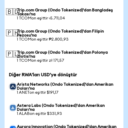
Trip.com Group (Ondo Tokenized)'dan Bangladeş
🇧🇩
Takası'na
1 TCOMon eşittir ৳5.711,04
Trip.com Group (Ondo Tokenized)'dan Filipin
🇵🇭
Pezosu'na
1 TCOMon eşittir ₱2.800,93
Trip.com Group (Ondo Tokenized)'dan Polonya
🇵🇱
Zlotisi'na
1 TCOMon eşittir zł 171,57
Diğer RWA'ları USD'ye dönüştür
Arista Networks (Ondo Tokenized)'dan Amerikan
Doları'na
1 ANETon eşittir $191,17
Astera Labs (Ondo Tokenized)'dan Amerikan
Doları'na
1 ALABon eşittir $331,93
Aurora Innovation (Ondo Tokenized)'dan Amerikan