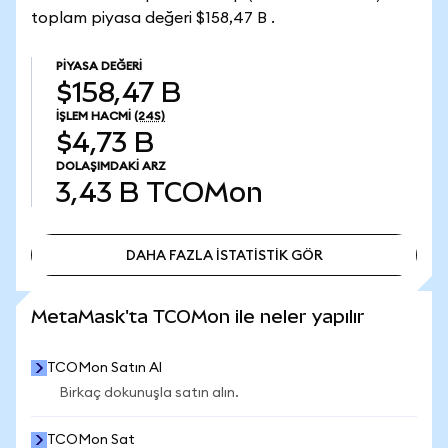
toplam piyasa değeri $158,47 B .
PIYASA DEĞERI
$158,47 B
İŞLEM HACMI
(24S)
$4,73 B
DOLAŞIMDAKI ARZ
3,43 B
TCOMon
DAHA FAZLA İSTATİSTİK GÖR
DAHA FAZLA İSTATİSTİK GÖR
MetaMask'ta TCOMon ile neler yapılır
TCOMon Satın Al
Birkaç dokunuşla satın alın.
TCOMon Sat