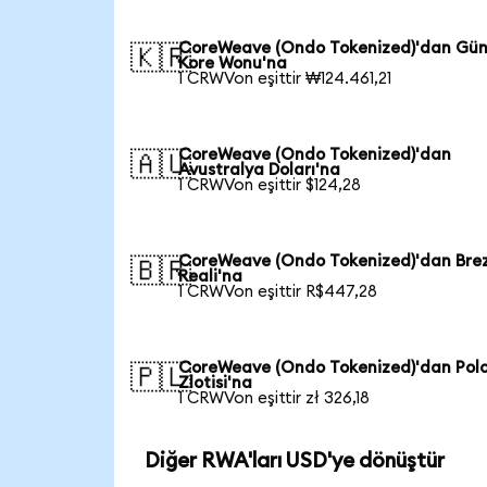
CoreWeave (Ondo Tokenized)'dan Gü
🇰🇷
Kore Wonu'na
1 CRWVon eşittir ₩124.461,21
CoreWeave (Ondo Tokenized)'dan
🇦🇺
Avustralya Doları'na
1 CRWVon eşittir $124,28
CoreWeave (Ondo Tokenized)'dan Brez
🇧🇷
Reali'na
1 CRWVon eşittir R$447,28
CoreWeave (Ondo Tokenized)'dan Pol
🇵🇱
Zlotisi'na
1 CRWVon eşittir zł 326,18
Diğer RWA'ları USD'ye dönüştür