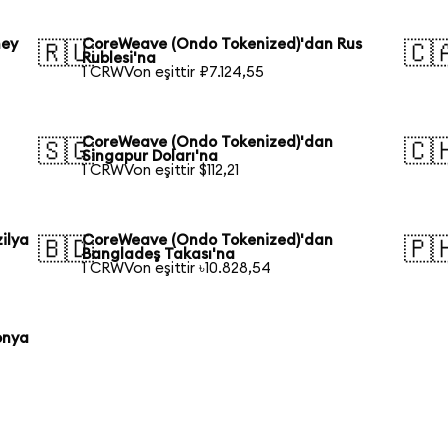
ney
CoreWeave (Ondo Tokenized)'dan Rus
🇷🇺
🇨
Rublesi'na
1 CRWVon eşittir ₽7.124,55
CoreWeave (Ondo Tokenized)'dan
🇸🇬
🇨
Singapur Doları'na
1 CRWVon eşittir $112,21
ilya
CoreWeave (Ondo Tokenized)'dan
🇧🇩
🇵
Bangladeş Takası'na
1 CRWVon eşittir ৳10.828,54
onya