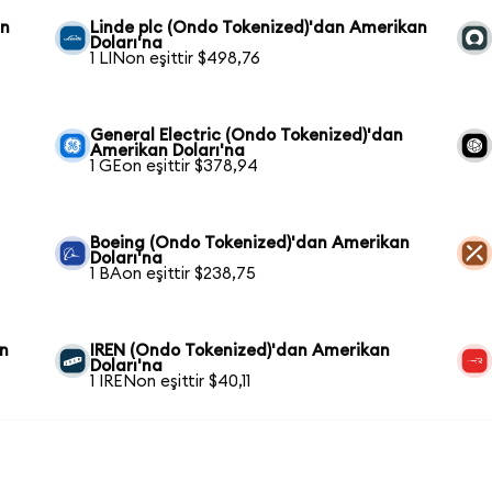
an
Linde plc (Ondo Tokenized)'dan Amerikan
Doları'na
1 LINon eşittir $498,76
General Electric (Ondo Tokenized)'dan
Amerikan Doları'na
1 GEon eşittir $378,94
Boeing (Ondo Tokenized)'dan Amerikan
Doları'na
1 BAon eşittir $238,75
an
IREN (Ondo Tokenized)'dan Amerikan
Doları'na
1 IRENon eşittir $40,11