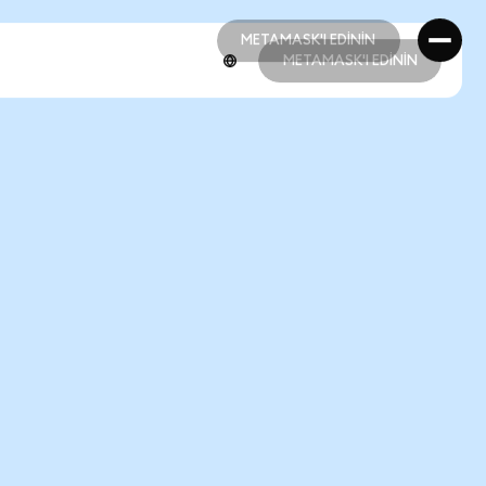
METAMASK'I EDİNİN
METAMASK'I EDİNİN
METAMASK'I EDİNİN
METAMASK'I EDİNİN