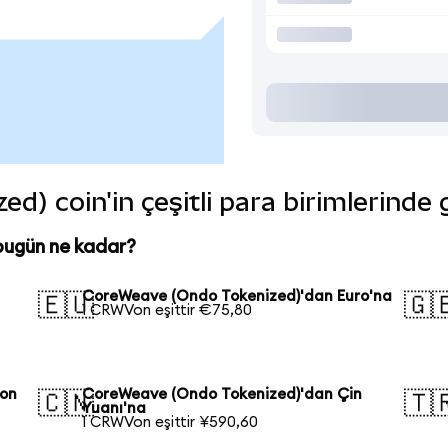
) coin'in çeşitli para birimlerinde
bugün ne kadar?
CoreWeave (Ondo Tokenized)'dan Euro'na
🇪🇺
🇬
1 CRWVon eşittir €75,80
pon
CoreWeave (Ondo Tokenized)'dan Çin
🇨🇳
🇹
Yuanı'na
1 CRWVon eşittir ¥590,60