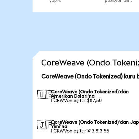
yapın.
pozisyon alın.
CoreWeave (Ondo Tokenized
CoreWeave (Ondo Tokenized) kuru 
CoreWeave (Ondo Tokenized)'dan
🇺🇸
Amerikan Doları'na
1 CRWVon eşittir $87,50
CoreWeave (Ondo Tokenized)'dan Ja
🇯🇵
Yeni'na
1 CRWVon eşittir ¥13.813,55