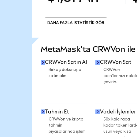
DAHA FAZLA İSTATİSTİK GÖR
DAHA FAZLA İSTATİSTİK GÖR
MetaMask'ta CRWVon ile n
CRWVon Satın Al
CRWVon Sat
Birkaç dokunuşla
CRWVon
satın alın.
coin'lerinizi nakd
çevirin.
Tahmin Et
Vadeli İşlemler
CRWVon ve kripto
50x kaldıraca
tahmin
kadar token'lard
piyasalarında işlem
uzun veya kısa