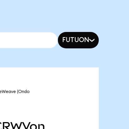
FUTUON
oreWeave (Ondo
CRWVon