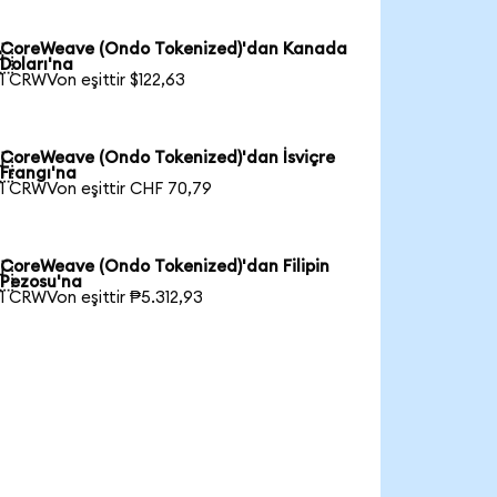
CoreWeave (Ondo Tokenized)'dan Kanada

Doları'na
1 CRWVon eşittir $122,63
CoreWeave (Ondo Tokenized)'dan İsviçre

Frangı'na
1 CRWVon eşittir CHF 70,79
CoreWeave (Ondo Tokenized)'dan Filipin

Pezosu'na
1 CRWVon eşittir ₱5.312,93