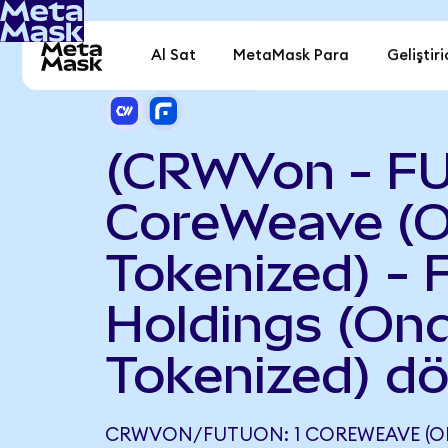
Al Sat
MetaMask Para
Geliştiri
(CRWVon - F
CoreWeave (
Tokenized) - 
Holdings (On
Tokenized) d
CRWVON/FUTUON: 1 COREWEAVE (ON