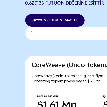
0,820133 FUTUON DEĞERINE EŞITTIR
CRWVON - FUTUON TAKAS ET
CoreWeave (Ondo Tokeni
CoreWeave (Ondo Tokenized) güncel fiyatı 
Tokenized) toplam piyasa değeri $1,61 Mn .
PIYASA DEĞERI
İŞ
$1,61 Mn