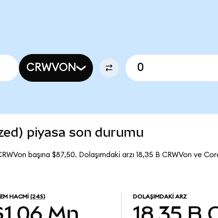
CRWVON
zed) piyasa son durumu
CRWVon başına $87,50. Dolaşımdaki arzı 18,35 B CRWVon ve C
LEM HACMI
(24S)
DOLAŞIMDAKI ARZ
$1,06 Mn
18,35 B