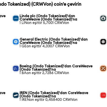
ndo Tokenized) (CRWVon) coin'e çevirin
ave
Linde plc (Ondo Tokenized)'dan
CoreWeave (Ondo Tokenized)'na
1 LINon eşittir 5,7001 CRWVon
General Electric (Ondo Tokenized)'dan
CoreWeave (Ondo Tokenized)'na
1 GEon eşittir 4,3307 CRWVon
Boeing (Ondo Tokenized)'dan CoreWeave
(Ondo Tokenized)'na
1 BAon eşittir 2,7286 CRWVon
ave
IREN (Ondo Tokenized)'dan CoreWeave
(Ondo Tokenized)'na
1 IRENon eşittir 0,458400 CRWVon