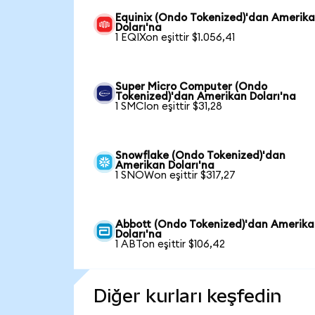
Equinix (Ondo Tokenized)'dan Amerik
Doları'na
1 EQIXon eşittir $1.056,41
Super Micro Computer (Ondo
Tokenized)'dan Amerikan Doları'na
1 SMCIon eşittir $31,28
Snowflake (Ondo Tokenized)'dan
Amerikan Doları'na
1 SNOWon eşittir $317,27
Abbott (Ondo Tokenized)'dan Amerik
Doları'na
1 ABTon eşittir $106,42
Diğer kurları keşfedin