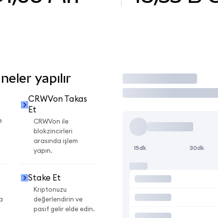
eler yapılır
İşlem Yap
CRWVon Takas
Et
e
CRWVon ile
blokzincirleri
arasında işlem
15dk
30dk
yapın.
Stake Et
Kriptonuzu
a
değerlendirin ve
pasif gelir elde edin.