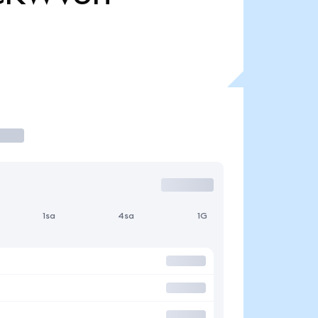
1sa
4sa
1G