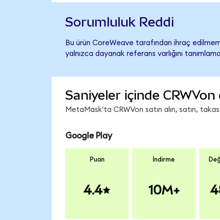
Sorumluluk Reddi
Bu ürün CoreWeave tarafından ihraç edilmemiş
yalnızca dayanak referans varlığını tanımlama
Saniyeler içinde CRWVon 
MetaMask'ta CRWVon satın alın, satın, takas ed
Google Play
Puan
İndirme
Değ
4.4
10M+
4