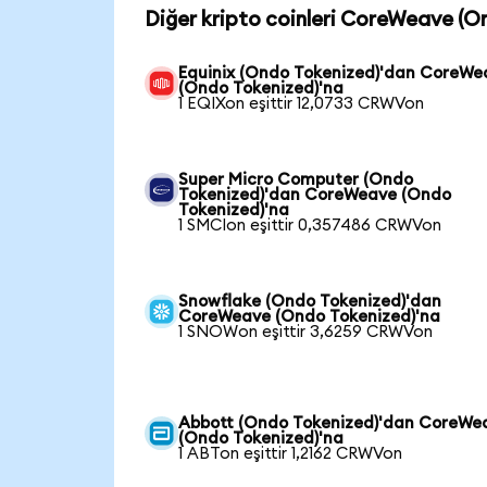
Diğer kripto coinleri CoreWeave (O
Equinix (Ondo Tokenized)'dan CoreWe
(Ondo Tokenized)'na
1 EQIXon eşittir 12,0733 CRWVon
Super Micro Computer (Ondo
Tokenized)'dan CoreWeave (Ondo
Tokenized)'na
1 SMCIon eşittir 0,357486 CRWVon
Snowflake (Ondo Tokenized)'dan
CoreWeave (Ondo Tokenized)'na
1 SNOWon eşittir 3,6259 CRWVon
Abbott (Ondo Tokenized)'dan CoreWe
(Ondo Tokenized)'na
1 ABTon eşittir 1,2162 CRWVon