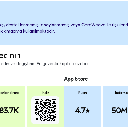
, desteklenmemiş, onaylanmamış veya CoreWeave ile ilişkilendiril
k amacıyla kullanılmaktadır.
edinin
in ve değiştirin. En güvenilir kripto cüzdanı.
App Store
erlendirme
İndir
Puan
İndirme
83.7K
4.7
50M