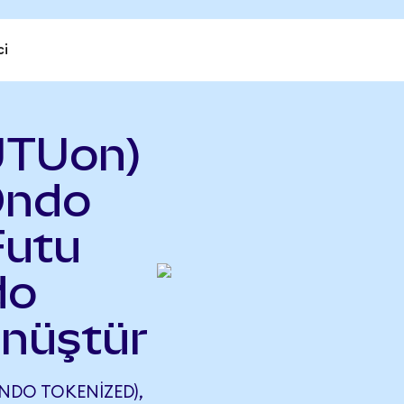
ci
UTUon)
Ondo
Futu
do
önüştür
DO TOKENIZED),