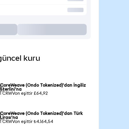
 güncel kuru
CoreWeave (Ondo Tokenized)'dan İngiliz

Sterlini'na
1 CRWVon eşittir £64,92
CoreWeave (Ondo Tokenized)'dan Türk

Lirası'na
1 CRWVon eşittir ₺4.164,54