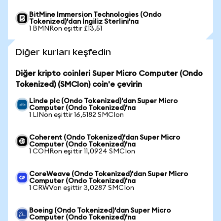
BitMine Immersion Technologies (Ondo
Tokenized)'dan İngiliz Sterlini'na
1 BMNRon eşittir £13,51
Diğer kurları keşfedin
Diğer kripto coinleri Super Micro Computer (Ondo
Tokenized) (SMCIon) coin'e çevirin
Linde plc (Ondo Tokenized)'dan Super Micro
Computer (Ondo Tokenized)'na
1 LINon eşittir 16,5182 SMCIon
Coherent (Ondo Tokenized)'dan Super Micro
Computer (Ondo Tokenized)'na
1 COHRon eşittir 11,0924 SMCIon
CoreWeave (Ondo Tokenized)'dan Super Micro
Computer (Ondo Tokenized)'na
1 CRWVon eşittir 3,0287 SMCIon
Boeing (Ondo Tokenized)'dan Super Micro
Computer (Ondo Tokenized)'na