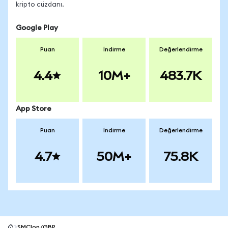
kripto cüzdanı.
Google Play
Puan
İndirme
Değerlendirme
4.4
10M+
483.7K
App Store
Puan
İndirme
Değerlendirme
4.7
50M+
75.8K
SMCIon/GBP