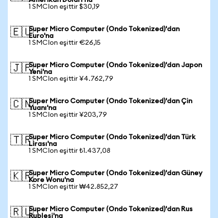
Amerikan Doları'na
1 SMCIon eşittir $30,19
Super Micro Computer (Ondo Tokenized)'dan
🇪🇺
Euro'na
1 SMCIon eşittir €26,15
Super Micro Computer (Ondo Tokenized)'dan Japon
🇯🇵
Yeni'na
1 SMCIon eşittir ¥4.762,79
Super Micro Computer (Ondo Tokenized)'dan Çin
🇨🇳
Yuanı'na
1 SMCIon eşittir ¥203,79
Super Micro Computer (Ondo Tokenized)'dan Türk
🇹🇷
Lirası'na
1 SMCIon eşittir ₺1.437,08
Super Micro Computer (Ondo Tokenized)'dan Güney
🇰🇷
Kore Wonu'na
1 SMCIon eşittir ₩42.852,27
Super Micro Computer (Ondo Tokenized)'dan Rus
🇷🇺
Rublesi'na