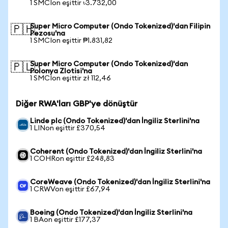
1 SMCIon eşittir ৳3.732,00
Super Micro Computer (Ondo Tokenized)'dan Filipin
🇵🇭
Pezosu'na
1 SMCIon eşittir ₱1.831,82
Super Micro Computer (Ondo Tokenized)'dan
🇵🇱
Polonya Zlotisi'na
1 SMCIon eşittir zł 112,46
Diğer RWA'ları GBP'ye dönüştür
Linde plc (Ondo Tokenized)'dan İngiliz Sterlini'na
1 LINon eşittir £370,54
Coherent (Ondo Tokenized)'dan İngiliz Sterlini'na
1 COHRon eşittir £248,83
CoreWeave (Ondo Tokenized)'dan İngiliz Sterlini'na
1 CRWVon eşittir £67,94
Boeing (Ondo Tokenized)'dan İngiliz Sterlini'na
1 BAon eşittir £177,37