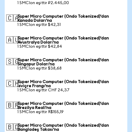
1 SMCIon eşittir ₽2.445,00
Super Micro Computer (Ondo Tokenized)'dan
🇨🇦
Kanada Doları'na
1 SMCIon eşittir $42,31
Super Micro Computer (Ondo Tokenized)'dan
🇦🇺
Avustralya Doları'na
1 SMCIon eşittir $42,84
Super Micro Computer (Ondo Tokenized)'dan
🇸🇬
Singapur Doları'na
1 SMCIon eşittir $38,68
Super Micro Computer (Ondo Tokenized)'dan
🇨🇭
İsviçre Frangı'na
1 SMCIon eşittir CHF 24,37
Super Micro Computer (Ondo Tokenized)'dan
🇧🇷
Brezilya Reali'na
1 SMCIon eşittir R$155,19
Super Micro Computer (Ondo Tokenized)'dan
🇧🇩
Bangladeş Takası'na