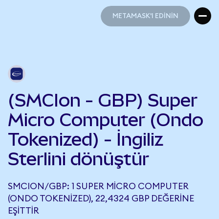
METAMASK'I EDİNİN
METAMASK'I EDİNİN
(SMCIon - GBP) Super
Micro Computer (Ondo
Tokenized) - İngiliz
Sterlini dönüştür
SMCION/GBP: 1 SUPER MICRO COMPUTER
(ONDO TOKENIZED), 22,4324 GBP DEĞERINE
EŞITTIR