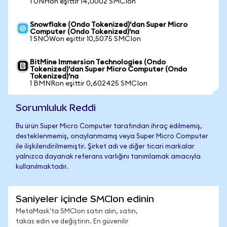
1 UNHon eşittir 14,0002 SMCIon
Snowflake (Ondo Tokenized)'dan Super Micro
Computer (Ondo Tokenized)'na
1 SNOWon eşittir 10,5075 SMCIon
BitMine Immersion Technologies (Ondo
Tokenized)'dan Super Micro Computer (Ondo
Tokenized)'na
1 BMNRon eşittir 0,602425 SMCIon
Sorumluluk Reddi
Bu ürün Super Micro Computer tarafından ihraç edilmemiş,
desteklenmemiş, onaylanmamış veya Super Micro Computer
ile ilişkilendirilmemiştir. Şirket adı ve diğer ticari markalar
yalnızca dayanak referans varlığını tanımlamak amacıyla
kullanılmaktadır.
Saniyeler içinde SMCIon edinin
MetaMask'ta SMCIon satın alın, satın,
takas edin ve değiştirin. En güvenilir