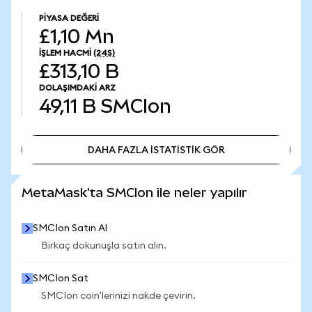
PIYASA DEĞERI
£1,10 Mn
İŞLEM HACMI
(24S)
£313,10 B
DOLAŞIMDAKI ARZ
49,11 B
SMCIon
DAHA FAZLA İSTATİSTİK GÖR
DAHA FAZLA İSTATİSTİK GÖR
MetaMask'ta SMCIon ile neler yapılır
SMCIon Satın Al
Birkaç dokunuşla satın alın.
SMCIon Sat
SMCIon coin'lerinizi nakde çevirin.