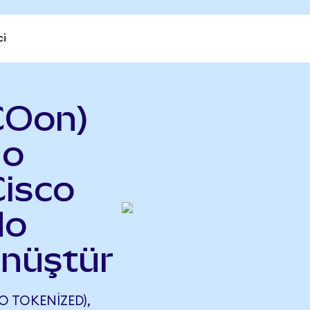
ci
COon)
do
Cisco
do
önüştür
 TOKENIZED),