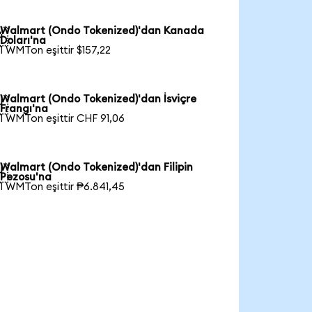
Walmart (Ondo Tokenized)'dan Kanada

Doları'na
1 WMTon eşittir $157,22
Walmart (Ondo Tokenized)'dan İsviçre

Frangı'na
1 WMTon eşittir CHF 91,06
Walmart (Ondo Tokenized)'dan Filipin

Pezosu'na
1 WMTon eşittir ₱6.841,45