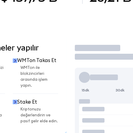
ler yapılır
İşlem Yap
WMTon Takas Et
zi
WMTon ile
blokzincirleri
arasında işlem
yapın.
15dk
30dk
Stake Et
Kriptonuzu
a
değerlendirin ve
pasif gelir elde edin.