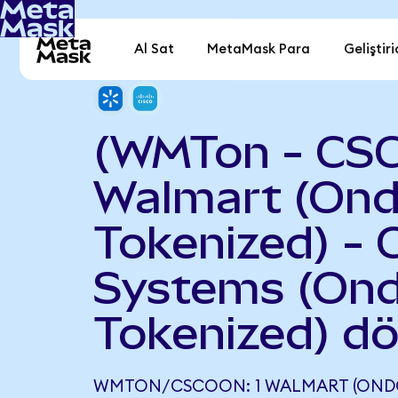
Al Sat
MetaMask Para
Geliştiri
(WMTon - CS
Walmart (On
Tokenized) - 
Systems (On
Tokenized) d
WMTON/CSCOON: 1 WALMART (ONDO