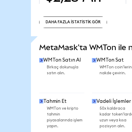
DAHA FAZLA İSTATİSTİK GÖR
DAHA FAZLA İSTATİSTİK GÖR
MetaMask'ta WMTon ile ne
WMTon Satın Al
WMTon Sat
Birkaç dokunuşla
WMTon coin'lerini
satın alın.
nakde çevirin.
Tahmin Et
Vadeli İşlemler
WMTon ve kripto
50x kaldıraca
tahmin
kadar token'lard
piyasalarında işlem
uzun veya kısa
yapın.
pozisyon alın.