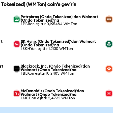
 Tokenized) (WMTon) coin'e çevirin
Petrobras (Ondo Tokenized)'dan Walmart
(Ondo Tokenized)'na
1 PBRon eşittir 0,165484 WMTon
rt
SK Hynix (Ondo Tokenized)'dan Walmart
(Ondo Tokenized)'na
1 SKHYon eşittir 1,2130 WMTon
rt
Blackrock, Inc. (Ondo Tokenized)'dan
Walmart (Ondo Tokenized)'na
1 BLKon eşittir 10,2483 WMTon
McDonald's (Ondo Tokenized)'dan
Walmart (Ondo Tokenized)'na
1 MCDon eşittir 2,4732 WMTon