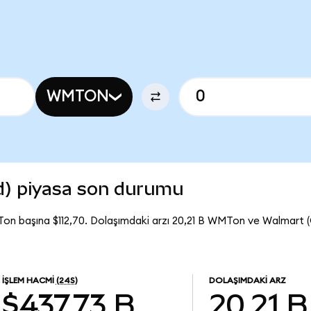
WMTON
d) piyasa son durumu
on başına $112,70. Dolaşımdaki arzı 20,21 B WMTon ve Walmart 
İŞLEM HACMI
(24S)
DOLAŞIMDAKI ARZ
$437,73 B
20,21 B