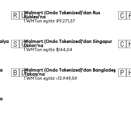
Walmart (Ondo Tokenized)'dan Rus
🇷🇺
🇨
Rublesi'na
1 WMTon eşittir ₽9.271,37
alya
Walmart (Ondo Tokenized)'dan Singapur
🇸🇬
🇨
Doları'na
1 WMTon eşittir $144,04
ya
Walmart (Ondo Tokenized)'dan Bangladeş
🇧🇩
🇵
Takası'na
1 WMTon eşittir ৳13.949,59
ya