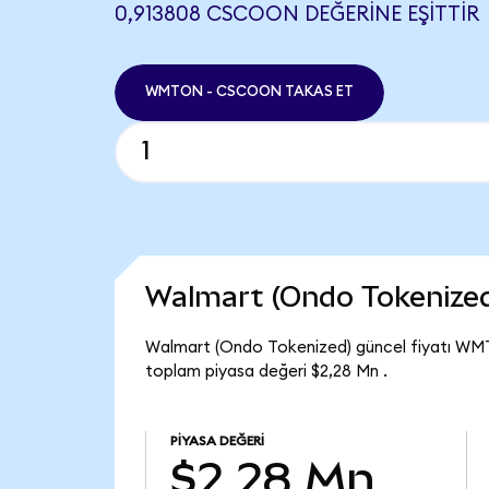
0,913808 CSCOON DEĞERINE EŞITTIR
WMTON - CSCOON TAKAS ET
Walmart (Ondo Tokenize
Walmart (Ondo Tokenized) güncel fiyatı WMT
toplam piyasa değeri $2,28 Mn .
PIYASA DEĞERI
$2,28 Mn