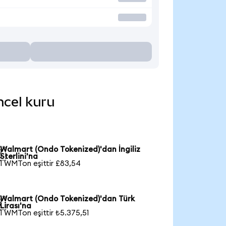
ncel kuru
Walmart (Ondo Tokenized)'dan İngiliz

Sterlini'na
1 WMTon eşittir £83,54
Walmart (Ondo Tokenized)'dan Türk

Lirası'na
1 WMTon eşittir ₺5.375,51