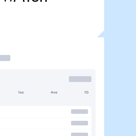
1sa
4sa
1G