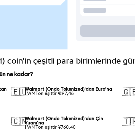
coin'in çeşitli para birimlerinde gü
ün ne kadar?
kan
Walmart (Ondo Tokenized)'dan Euro'na
🇪🇺
🇬
1 WMTon eşittir €97,48
Walmart (Ondo Tokenized)'dan Çin
🇨🇳
🇹
Yuanı'na
1 WMTon eşittir ¥760,40