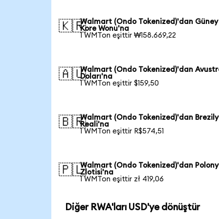
Walmart (Ondo Tokenized)'dan Güney
🇰🇷
Kore Wonu'na
1 WMTon eşittir ₩158.669,22
Walmart (Ondo Tokenized)'dan Avustr
🇦🇺
Doları'na
1 WMTon eşittir $159,50
Walmart (Ondo Tokenized)'dan Brezil
🇧🇷
Reali'na
1 WMTon eşittir R$574,51
Walmart (Ondo Tokenized)'dan Polon
🇵🇱
Zlotisi'na
1 WMTon eşittir zł 419,06
Diğer RWA'ları USD'ye dönüştür