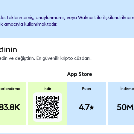
esteklenmemiş, onaylanmamış veya Walmart ile ilişkilendirilmemişt
k amacıyla kullanılmaktadır.
dinin
n ve değiştirin. En güvenilir kripto cüzdanı.
App Store
erlendirme
İndir
Puan
İndirme
83.8K
4.7
50M