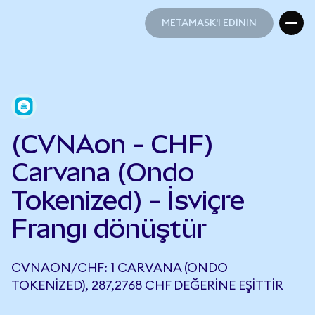
METAMASK'I EDİNİN
METAMASK'I EDİNİN
(CVNAon - CHF)
Carvana (Ondo
Tokenized) - İsviçre
Frangı dönüştür
CVNAON/CHF: 1 CARVANA (ONDO
TOKENIZED), 287,2768 CHF DEĞERINE EŞITTIR