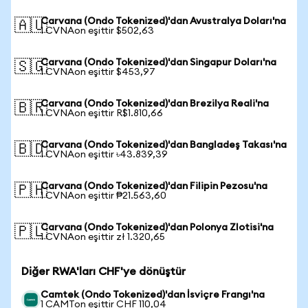
Carvana (Ondo Tokenized)'dan Avustralya Doları'na
🇦🇺
1 CVNAon eşittir $502,63
Carvana (Ondo Tokenized)'dan Singapur Doları'na
🇸🇬
1 CVNAon eşittir $453,97
Carvana (Ondo Tokenized)'dan Brezilya Reali'na
🇧🇷
1 CVNAon eşittir R$1.810,66
Carvana (Ondo Tokenized)'dan Bangladeş Takası'na
🇧🇩
1 CVNAon eşittir ৳43.839,39
Carvana (Ondo Tokenized)'dan Filipin Pezosu'na
🇵🇭
1 CVNAon eşittir ₱21.563,60
Carvana (Ondo Tokenized)'dan Polonya Zlotisi'na
🇵🇱
1 CVNAon eşittir zł 1.320,65
Diğer RWA'ları CHF'ye dönüştür
Camtek (Ondo Tokenized)'dan İsviçre Frangı'na
1 CAMTon eşittir CHF 110,04