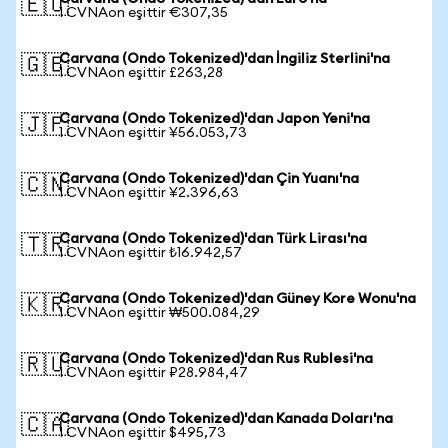
🇪🇺
1 CVNAon eşittir €307,35
Carvana (Ondo Tokenized)'dan İngiliz Sterlini'na
🇬🇧
1 CVNAon eşittir £263,28
Carvana (Ondo Tokenized)'dan Japon Yeni'na
🇯🇵
1 CVNAon eşittir ¥56.053,73
Carvana (Ondo Tokenized)'dan Çin Yuanı'na
🇨🇳
1 CVNAon eşittir ¥2.396,63
Carvana (Ondo Tokenized)'dan Türk Lirası'na
🇹🇷
1 CVNAon eşittir ₺16.942,57
Carvana (Ondo Tokenized)'dan Güney Kore Wonu'na
🇰🇷
1 CVNAon eşittir ₩500.084,29
Carvana (Ondo Tokenized)'dan Rus Rublesi'na
🇷🇺
1 CVNAon eşittir ₽28.984,47
Carvana (Ondo Tokenized)'dan Kanada Doları'na
🇨🇦
1 CVNAon eşittir $495,73