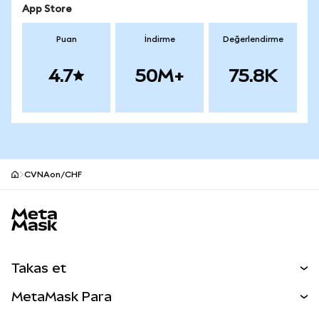
App Store
Puan
İndirme
Değerlendirme
4.7
50M+
75.8K
CVNAon/CHF
MetaMask site alt bilgisi
Takas et
Takas İşlemleri
MetaMask Para
Tahmin Et
YENİ
Kripto Al