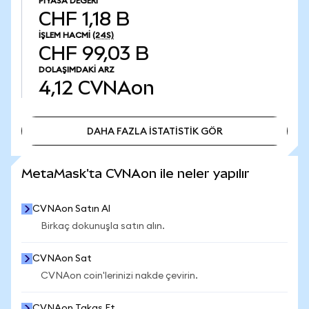
PIYASA DEĞERI
CHF 1,18 B
İŞLEM HACMI
(24S)
CHF 99,03 B
DOLAŞIMDAKI ARZ
4,12
CVNAon
DAHA FAZLA İSTATİSTİK GÖR
DAHA FAZLA İSTATİSTİK GÖR
MetaMask'ta CVNAon ile neler yapılır
CVNAon Satın Al
Birkaç dokunuşla satın alın.
CVNAon Sat
CVNAon coin'lerinizi nakde çevirin.
CVNAon Takas Et