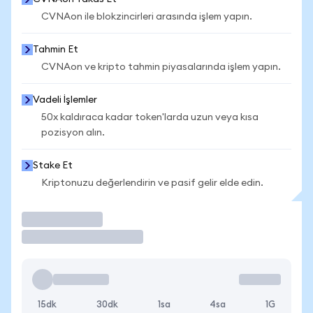
CVNAon ile blokzincirleri arasında işlem yapın.
Tahmin Et
CVNAon ve kripto tahmin piyasalarında işlem yapın.
Vadeli İşlemler
50x kaldıraca kadar token'larda uzun veya kısa
pozisyon alın.
Stake Et
Kriptonuzu değerlendirin ve pasif gelir elde edin.
İşlem Yap
15dk
30dk
1sa
4sa
1G