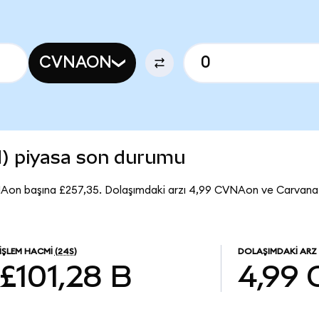
CVNAON
) piyasa son durumu
NAon başına £257,35. Dolaşımdaki arzı 4,99 CVNAon ve Carvana
İŞLEM HACMI
(24S)
DOLAŞIMDAKI ARZ
£101,28 B
4,99