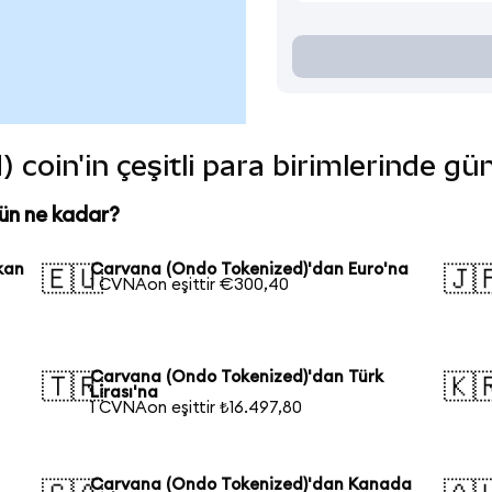
coin'in çeşitli para birimlerinde gü
ün ne kadar?
kan
Carvana (Ondo Tokenized)'dan Euro'na
🇪🇺
🇯
1 CVNAon eşittir €300,40
Carvana (Ondo Tokenized)'dan Türk
🇹🇷
🇰
Lirası'na
1 CVNAon eşittir ₺16.497,80
Carvana (Ondo Tokenized)'dan Kanada