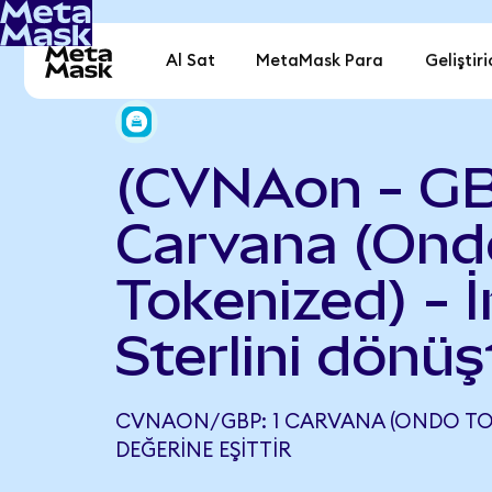
Al Sat
MetaMask Para
Geliştiri
(CVNAon - G
Carvana (Ond
Tokenized) - İ
Sterlini dönüş
CVNAON/GBP: 1 CARVANA (ONDO TOK
DEĞERINE EŞITTIR