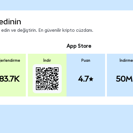
edinin
in ve değiştirin. En güvenilir kripto cüzdanı.
App Store
erlendirme
İndir
Puan
İndirme
83.7K
4.7
50M