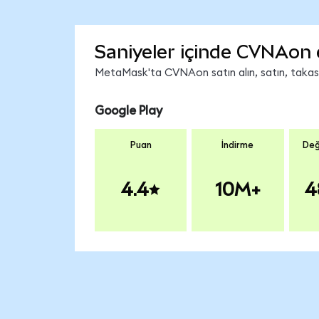
Saniyeler içinde CVNAon 
MetaMask'ta CVNAon satın alın, satın, takas ed
Google Play
Puan
İndirme
Değ
4.4
10M+
4