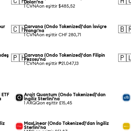
🇨🇦
🇦
Doları'na
1 CVNAon eşittir $485,52
pur
Carvana (Ondo Tokenized)'dan İsviçre
🇨🇭
🇧
Frangı'na
1 CVNAon eşittir CHF 280,71
adeş
Carvana (Ondo Tokenized)'dan Filipin
🇵🇭
🇵
Pezosu'na
1 CVNAon eşittir ₱21.047,13
 ETF
Arqit Quantum (Ondo Tokenized)'dan
a
İngiliz Sterlini'na
1 ARQQon eşittir £15,45
liz
MaxLinear (Ondo Tokenized)'dan İngiliz
Sterlini'na