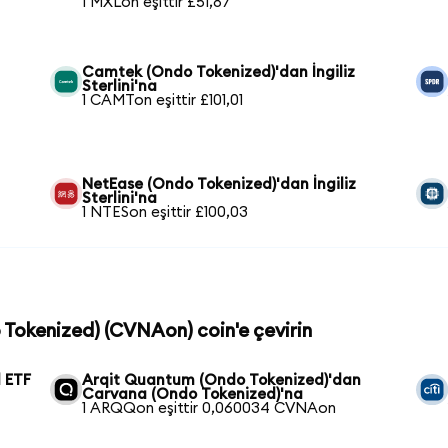
1 MXLon eşittir £51,87
Camtek (Ondo Tokenized)'dan İngiliz
Sterlini'na
1 CAMTon eşittir £101,01
NetEase (Ondo Tokenized)'dan İngiliz
Sterlini'na
1 NTESon eşittir £100,03
 Tokenized) (CVNAon) coin'e çevirin
 ETF
Arqit Quantum (Ondo Tokenized)'dan
Carvana (Ondo Tokenized)'na
1 ARQQon eşittir 0,060034 CVNAon