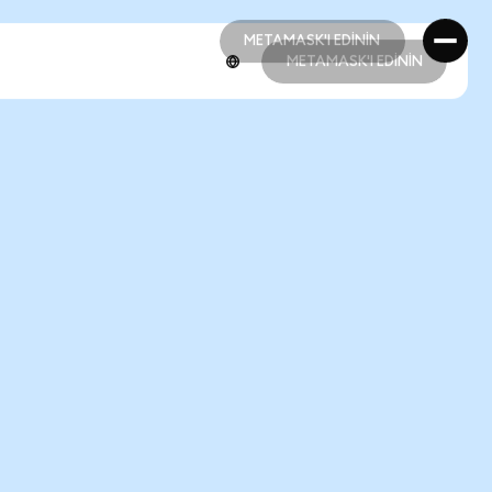
METAMASK'I EDİNİN
METAMASK'I EDİNİN
METAMASK'I EDİNİN
METAMASK'I EDİNİN