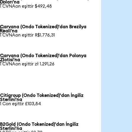

Doları'na
1 CVNAon eşittir $492,48
Carvana (Ondo Tokenized)'dan Brezilya

Reali'na
1 CVNAon eşittir R$1.776,31
Carvana (Ondo Tokenized)'dan Polonya

Zlotisi'na
1 CVNAon eşittir zł 1.291,26
Citigroup (Ondo Tokenized)'dan İngiliz
Sterlini'na
1 Con eşittir £103,84
B2Gold (Ondo Tokenized)'dan İngiliz
Sterlini'na