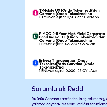
T-Mobile US (Ondo Tokenized)'dan
Carvana (Ondo Tokenized)'na
1 TMUSon eşittir 0,504997 CVNAon
PIMCO 0-5 Year High Yield Corporate
Bond Index ETF (Ondo Tokenized)'dan
Carvana (Ondo Tokenized)'na
1 HYSon eşittir 0,272707 CVNAon
Enlivex Therapeutics (Ondo
Tokenized)'dan Carvana (Ondo
Tokenized)'na
1 ENLVon eşittir 0,000422 CVNAon
Sorumluluk Reddi
Bu ürün Carvana tarafından ihraç edilmemiş, d
yalnızca dayanak referans varlığını tanımlama