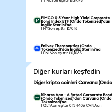
1 TMUSon eşittir £129,96
PIMCO 0-5 Year High Yield Corporate
Bond Index ETF (Ondo Tokenized)'dan
İngiliz Sterlini'na
1 HYSon eşittir £70,18
Enlivex Therapeutics (Ondo
Tokenized)'dan İngiliz Sterlini'na
1 ENLVon eşittir £0,1085
Diğer kurları keşfedin
Diğer kripto coinleri Carvana (Ondo
iShares Aaa - A Rated Corporate Bond
(Ondo Tokenized)'dan Carvana (Ondo
Tokenized)'na
1 QLTAon eşittir 0,134406 CVNAon