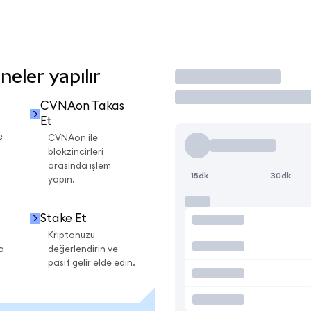
eler yapılır
İşlem Yap
CVNAon Takas
Et
e
CVNAon ile
blokzincirleri
arasında işlem
15dk
30dk
yapın.
Stake Et
Kriptonuzu
a
değerlendirin ve
pasif gelir elde edin.