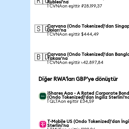
🇷🇺
Rublesi'na
1 CVNAon eşittir ₽28.199,37
Carvana (Ondo Tokenized)'dan Singa
🇸🇬
Doları'na
1 CVNAon eşittir $444,49
Carvana (Ondo Tokenized)'dan Bangl
🇧🇩
Takası'na
1 CVNAon eşittir ৳42.897,84
Diğer RWA'ları GBP'ye dönüştür
iShares Aaa - A Rated Corporate Bond
(Ondo Tokenized)'dan İngiliz Sterlini'n
1 QLTAon eşittir £34,59
T-Mobile US (Ondo Tokenized)'dan İngi
Sterlini'na