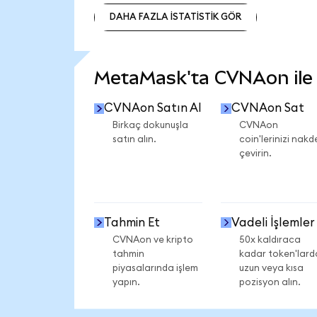
DAHA FAZLA İSTATİSTİK GÖR
DAHA FAZLA İSTATİSTİK GÖR
MetaMask'ta CVNAon ile n
CVNAon Satın Al
CVNAon Sat
Birkaç dokunuşla
CVNAon
satın alın.
coin'lerinizi nakd
çevirin.
Tahmin Et
Vadeli İşlemler
CVNAon ve kripto
50x kaldıraca
tahmin
kadar token'lard
piyasalarında işlem
uzun veya kısa
yapın.
pozisyon alın.