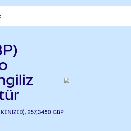
ci
BP)
o
ngiliz
tür
ENIZED), 257,3480 GBP