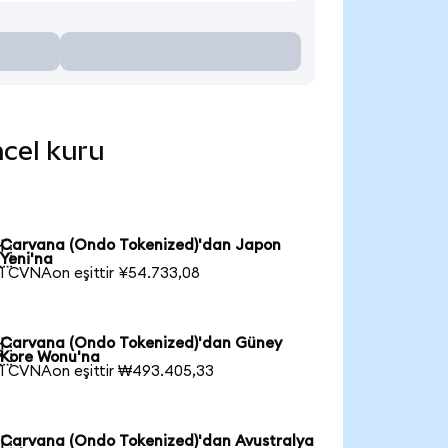
ncel kuru
Carvana (Ondo Tokenized)'dan Japon

Yeni'na
1 CVNAon eşittir ¥54.733,08
Carvana (Ondo Tokenized)'dan Güney

Kore Wonu'na
1 CVNAon eşittir ₩493.405,33
Carvana (Ondo Tokenized)'dan Avustralya