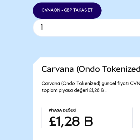
CVNAON - GBP TAKAS ET
Carvana (Ondo Tokenized
Carvana (Ondo Tokenized) güncel fiyatı CV
toplam piyasa değeri £1,28 B .
PIYASA DEĞERI
£1,28 B