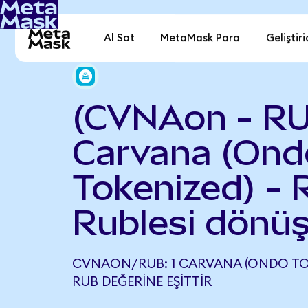
Al Sat
MetaMask Para
Geliştiri
(CVNAon - R
Carvana (Ond
Tokenized) - 
Rublesi dönüş
CVNAON/RUB: 1 CARVANA (ONDO TOKE
RUB DEĞERINE EŞITTIR