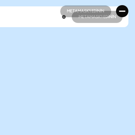
METAMASK'I EDİNİN
METAMASK'I EDİNİN
METAMASK'I EDİNİN
METAMASK'I EDİNİN