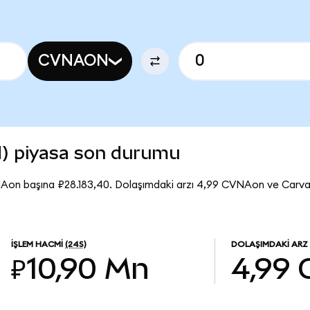
CVNAON
) piyasa son durumu
NAon başına ₽28.183,40. Dolaşımdaki arzı 4,99 CVNAon ve Carv
İŞLEM HACMI
(24S)
DOLAŞIMDAKI ARZ
₽10,90 Mn
4,99