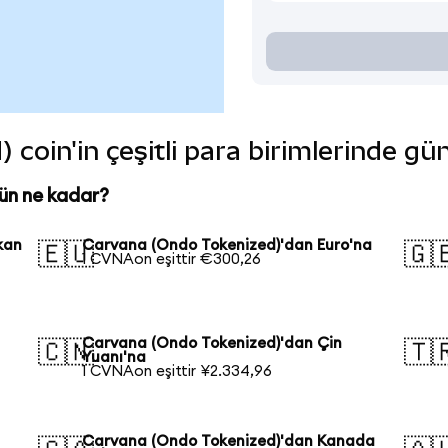
coin'in çeşitli para birimlerinde gü
ün ne kadar?
kan
Carvana (Ondo Tokenized)'dan Euro'na
🇪🇺
🇬
1 CVNAon eşittir €300,26
Carvana (Ondo Tokenized)'dan Çin
🇨🇳
🇹
Yuanı'na
1 CVNAon eşittir ¥2.334,96
Carvana (Ondo Tokenized)'dan Kanada