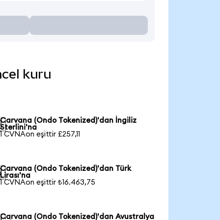
ncel kuru
Carvana (Ondo Tokenized)'dan İngiliz

Sterlini'na
1 CVNAon eşittir £257,11
Carvana (Ondo Tokenized)'dan Türk

Lirası'na
1 CVNAon eşittir ₺16.463,75
Carvana (Ondo Tokenized)'dan Avustralya