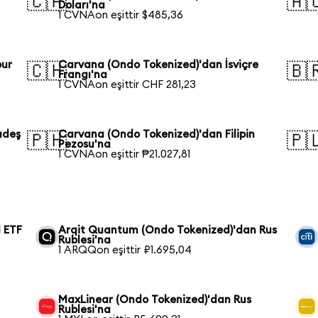
🇨🇦
🇦
Doları'na
1 CVNAon eşittir $485,36
pur
Carvana (Ondo Tokenized)'dan İsviçre
🇨🇭
🇧
Frangı'na
1 CVNAon eşittir CHF 281,23
adeş
Carvana (Ondo Tokenized)'dan Filipin
🇵🇭
🇵
Pezosu'na
1 CVNAon eşittir ₱21.027,81
 ETF
Arqit Quantum (Ondo Tokenized)'dan Rus
Rublesi'na
1 ARQQon eşittir ₽1.695,04
MaxLinear (Ondo Tokenized)'dan Rus
Rublesi'na