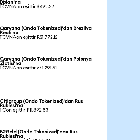

Doları'na
1 CVNAon eşittir $492,22
Carvana (Ondo Tokenized)'dan Brezilya

Reali'na
1 CVNAon eşittir R$1.772,12
Carvana (Ondo Tokenized)'dan Polonya

Zlotisi'na
1 CVNAon eşittir zł 1.291,51
Citigroup (Ondo Tokenized)'dan Rus
Rublesi'na
1 Con eşittir ₽11.392,83
B2Gold (Ondo Tokenized)'dan Rus
Rublesi'na