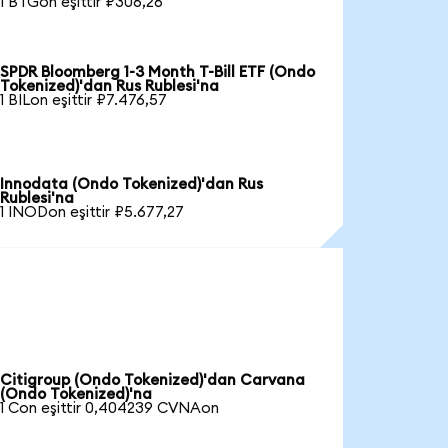
1 BTGon eşittir ₽306,26
SPDR Bloomberg 1-3 Month T-Bill ETF (Ondo
Tokenized)'dan Rus Rublesi'na
1 BILon eşittir ₽7.476,57
Innodata (Ondo Tokenized)'dan Rus
Rublesi'na
1 INODon eşittir ₽5.677,27
Citigroup (Ondo Tokenized)'dan Carvana
(Ondo Tokenized)'na
1 Con eşittir 0,404239 CVNAon