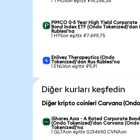
1 TMUSon eşittir ₽14.258,35
PIMCO 0-5 Year High Yield Corporate
Bond Index ETF (Ondo Tokenized)'dan 
Rublesi'na
1 HYSon eşittir ₽7.699,75
Enlivex Therapeutics (Ondo
Tokenized)'dan Rus Rublesi'na
1 ENLVon eşittir ₽11,91
Diğer kurları keşfedin
Diğer kripto coinleri Carvana (Ondo
iShares Aaa - A Rated Corporate Bond
(Ondo Tokenized)'dan Carvana (Ondo
Tokenized)'na
1 QLTAon eşittir 0,134650 CVNAon