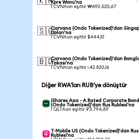
🇰🇷
Kore Wonu'na
1 CVNAon eşittir ₩492.520,67
Carvana (Ondo Tokenized)'dan Singa
🇸🇬
Doları'na
1 CVNAon eşittir $444,10
Carvana (Ondo Tokenized)'dan Bangl
🇧🇩
Takası'na
1 CVNAon eşittir ৳42.820,16
Diğer RWA'ları RUB'ye dönüştür
iShares Aaa - A Rated Corporate Bond
(Ondo Tokenized)'dan Rus Rublesi'na
1 QLTAon eşittir ₽3.794,89
T-Mobile US (Ondo Tokenized)'dan Rus
Rublesi'na