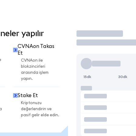
eler yapılır
İşlem Yap
CVNAon Takas
Et
e
CVNAon ile
blokzincirleri
arasında işlem
15dk
30dk
yapın.
Stake Et
Kriptonuzu
a
değerlendirin ve
pasif gelir elde edin.