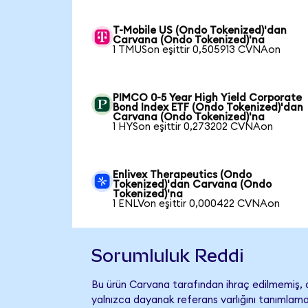
T-Mobile US (Ondo Tokenized)'dan
Carvana (Ondo Tokenized)'na
1 TMUSon eşittir 0,505913 CVNAon
PIMCO 0-5 Year High Yield Corporate
Bond Index ETF (Ondo Tokenized)'dan
Carvana (Ondo Tokenized)'na
1 HYSon eşittir 0,273202 CVNAon
Enlivex Therapeutics (Ondo
Tokenized)'dan Carvana (Ondo
Tokenized)'na
1 ENLVon eşittir 0,000422 CVNAon
Sorumluluk Reddi
Bu ürün Carvana tarafından ihraç edilmemiş, d
yalnızca dayanak referans varlığını tanımlama