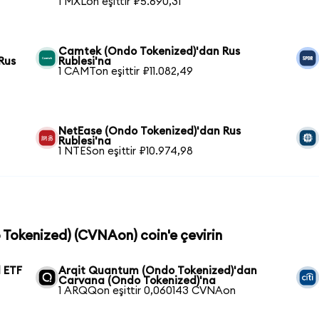
1 MXLon eşittir ₽5.690,31
Camtek (Ondo Tokenized)'dan Rus
Rus
Rublesi'na
1 CAMTon eşittir ₽11.082,49
NetEase (Ondo Tokenized)'dan Rus
Rublesi'na
1 NTESon eşittir ₽10.974,98
 Tokenized) (CVNAon) coin'e çevirin
 ETF
Arqit Quantum (Ondo Tokenized)'dan
Carvana (Ondo Tokenized)'na
1 ARQQon eşittir 0,060143 CVNAon