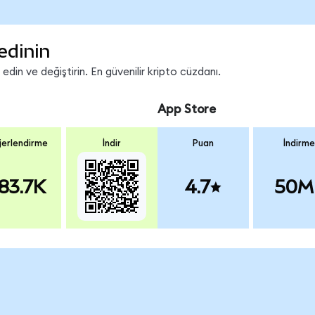
edinin
in ve değiştirin. En güvenilir kripto cüzdanı.
App Store
erlendirme
İndir
Puan
İndirme
83.7K
4.7
50M