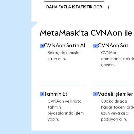
DAHA FAZLA İSTATİSTİK GÖR
DAHA FAZLA İSTATİSTİK GÖR
MetaMask'ta CVNAon ile n
CVNAon Satın Al
CVNAon Sat
Birkaç dokunuşla
CVNAon
satın alın.
coin'lerinizi nakd
çevirin.
Tahmin Et
Vadeli İşlemler
CVNAon ve kripto
50x kaldıraca
tahmin
kadar token'lard
piyasalarında işlem
uzun veya kısa
yapın.
pozisyon alın.