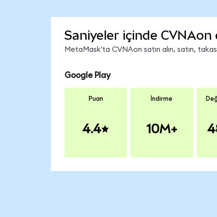
Saniyeler içinde CVNAon 
MetaMask'ta CVNAon satın alın, satın, takas ed
Google Play
Puan
İndirme
Değ
4.4
10M+
4