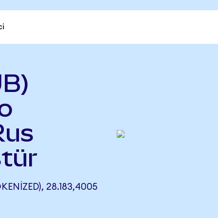
ci
UB)
o
Rus
tür
NIZED), 28.183,4005