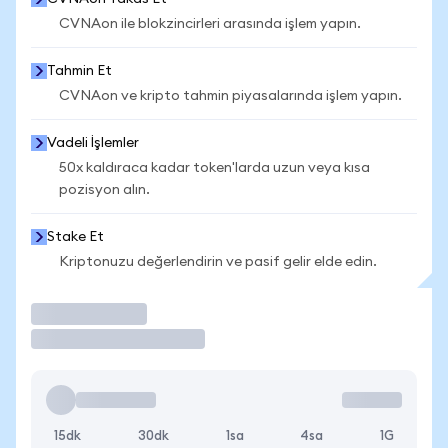
CVNAon ile blokzincirleri arasında işlem yapın.
Tahmin Et
CVNAon ve kripto tahmin piyasalarında işlem yapın.
Vadeli İşlemler
50x kaldıraca kadar token'larda uzun veya kısa
pozisyon alın.
Stake Et
Kriptonuzu değerlendirin ve pasif gelir elde edin.
İşlem Yap
15dk
30dk
1sa
4sa
1G