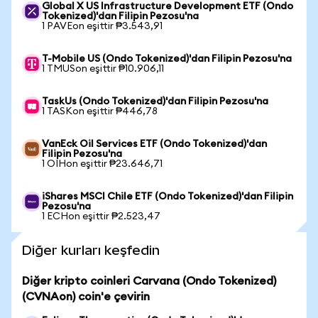
Global X US Infrastructure Development ETF (Ondo
Tokenized)'dan Filipin Pezosu'na
1 PAVEon eşittir ₱3.543,91
T-Mobile US (Ondo Tokenized)'dan Filipin Pezosu'na
1 TMUSon eşittir ₱10.906,11
TaskUs (Ondo Tokenized)'dan Filipin Pezosu'na
1 TASKon eşittir ₱446,78
VanEck Oil Services ETF (Ondo Tokenized)'dan
Filipin Pezosu'na
1 OIHon eşittir ₱23.646,71
iShares MSCI Chile ETF (Ondo Tokenized)'dan Filipin
Pezosu'na
1 ECHon eşittir ₱2.523,47
Diğer kurları keşfedin
Diğer kripto coinleri Carvana (Ondo Tokenized)
(CVNAon) coin'e çevirin