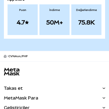
Puan
İndirme
Değerlendirme
4.7
50M+
75.8K
CVNAon/PHP
MetaMask site alt bilgisi
Takas et
Takas İşlemleri
MetaMask Para
Tahmin Et
YENİ
Kripto Al
Geliştiriciler