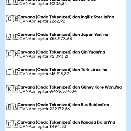
🇪🇺
1 CVNAon eşittir €306,84
Carvana (Ondo Tokenized)'dan İngiliz Sterlini'na
🇬🇧
1 CVNAon eşittir £262,92
Carvana (Ondo Tokenized)'dan Japon Yeni'na
🇯🇵
1 CVNAon eşittir ¥55.973,66
Carvana (Ondo Tokenized)'dan Çin Yuanı'na
🇨🇳
1 CVNAon eşittir ¥2.393,21
Carvana (Ondo Tokenized)'dan Türk Lirası'na
🇹🇷
1 CVNAon eşittir ₺16.918,37
Carvana (Ondo Tokenized)'dan Güney Kore Wonu'na
🇰🇷
1 CVNAon eşittir ₩499.374,04
Carvana (Ondo Tokenized)'dan Rus Rublesi'na
🇷🇺
1 CVNAon eşittir ₽29.179,86
Carvana (Ondo Tokenized)'dan Kanada Doları'na
🇨🇦
1 CVNAon eşittir $494,83