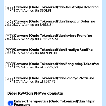
Carvana (Ondo Tokenized)'dan Avustralya Doları'na
🇦🇺
1 CVNAon eşittir $501,91
Carvana (Ondo Tokenized)'dan Singapur Doları'na
🇸🇬
1 CVNAon eşittir $453,34
Carvana (Ondo Tokenized)'dan İsviçre Frangı'na
🇨🇭
1 CVNAon eşittir CHF 286,61
Carvana (Ondo Tokenized)'dan Brezilya Reali'na
🇧🇷
1 CVNAon eşittir R$1.808,00
Carvana (Ondo Tokenized)'dan Bangladeş Takası'na
🇧🇩
1 CVNAon eşittir ৳43.776,63
Carvana (Ondo Tokenized)'dan Polonya Zlotisi'na
🇵🇱
1 CVNAon eşittir zł 1.317,78
Diğer RWA'ları PHP'ye dönüştür
Enlivex Therapeutics (Ondo Tokenized)'dan Filipin
Pezosu'na