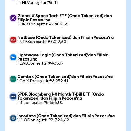
1 ENLVon eşittir ₱8,48
Global X Space Tech ETF (Ondo Tokenized)'dan
Filipin Pezosu'na
1 ORBXon eşittir ₱2.806,35
NetEase (Ondo Tokenized)'dan Filipin Pezosu'na
1 NTESon eşittir ₱8.019,63
Lightwave Logic (Ondo Tokenized)'dan Filipin
Pezosu'na
1 LWLGon eşittir ₱463,17
Camtek (Ondo Tokenized)'dan Filipin Pezosu'na
1 CAMTon eşittir ₱8.259,41
SPDR Bloomberg 1-3 Month T-Bill ETF (Ondo
Tokenized)'dan Filipin Pezosu'na
1 BILon eşittir ₱5.586,00
Innodata (Ondo Tokenized)'dan Filipin Pezosu'na
1 INODon eşittir ₱3.794,62