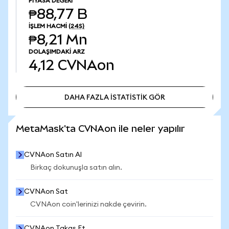
PIYASA DEĞERI
₱88,77 B
İŞLEM HACMI
(24S)
₱8,21 Mn
DOLAŞIMDAKI ARZ
4,12
CVNAon
DAHA FAZLA İSTATİSTİK GÖR
DAHA FAZLA İSTATİSTİK GÖR
MetaMask'ta CVNAon ile neler yapılır
CVNAon Satın Al
Birkaç dokunuşla satın alın.
CVNAon Sat
CVNAon coin'lerinizi nakde çevirin.
CVNAon Takas Et