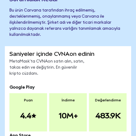
Bu ürün Carvana tarafından ihraç edilmemiş,
desteklenmemiş, onaylanmamış veya Carvana ile
ilişkilendirilmemiştir. Şirket adı ve diğer ticari markalar
yalnızca dayanak referans varlığını tanımlamak amacıyla
kullanılmaktadır.
Saniyeler içinde CVNAon edinin
MetaMask'ta CVNAon satın alın, satın,
takas edin ve değiştirin. En güvenilir
kripto cüzdanı.
Google Play
Puan
İndirme
Değerlendirme
4.4
10M+
483.9K
App Store