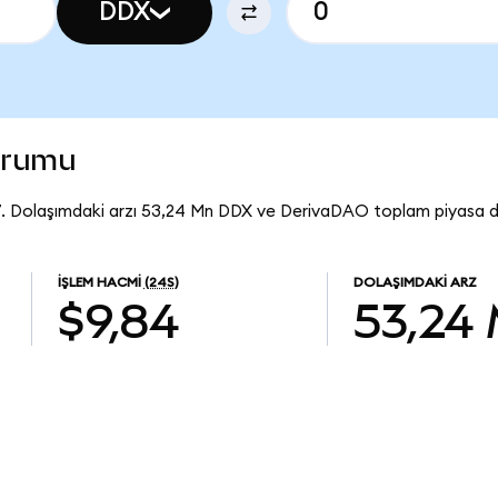
DDX
urumu
. Dolaşımdaki arzı 53,24 Mn DDX ve DerivaDAO toplam piyasa de
İŞLEM HACMI
(24S)
DOLAŞIMDAKI ARZ
$9,84
53,24