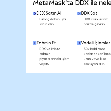
MetaMask'ta DDX ile neler
DDX Satın Al
DDX Sat
Birkaç dokunuşla
DDX coin'lerinizi
satın alın.
nakde çevirin.
Tahmin Et
Vadeli İşlemler
DDX ve kripto
50x kaldıraca
tahmin
kadar token'lard
piyasalarında işlem
uzun veya kısa
yapın.
pozisyon alın.