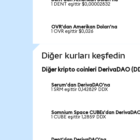
1 DENT eşittir $0,00002832
OVR'dan Amerikan Doları'na
1 OVR eşittir $0,026
Diğer kurları keşfedin
Diğer kripto coinleri DerivaDAO (DD
Serum'dan DerivaDAO'na
1 SRM eşittir 0,142829 DDX
Somnium Space CUBEs'dan DerivaDA
1 CUBE eşittir 1,2859 DDX
Dent'dan DerivaDAO'na