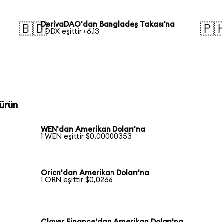
DerivaDAO'dan Bangladeş Takası'na
🇧🇩
🇵
1 DDX eşittir ৳6,13
ürün
WEN'dan Amerikan Doları'na
1 WEN eşittir $0,00000353
Orion'dan Amerikan Doları'na
1 ORN eşittir $0,0266
Clover Finance'dan Amerikan Doları'na