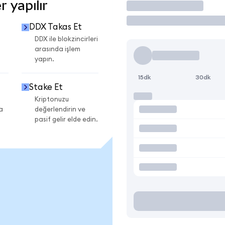
 yapılır
İşlem Yap
DDX Takas Et
DDX ile blokzincirleri
arasında işlem
yapın.
15dk
30dk
Stake Et
Kriptonuzu
a
değerlendirin ve
pasif gelir elde edin.