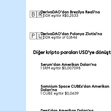
DerivaDAO'dan Brezilya Reali'na
🇧🇷
1 DDX eşittir R$0,2533
DerivaDAO'dan Polonya Zlotisi'na
🇵🇱
1 DDX eşittir zł 0,1846
Diğer kripto paraları USD'ye dönüşt
Serum'dan Amerikan Doları'na
1 SRM eşittir $0,007098
Somnium Space CUBEs'dan Amerikan
Doları'na
1 CUBE eşittir $0,0639
Dent'dan Amerikan Doları'na