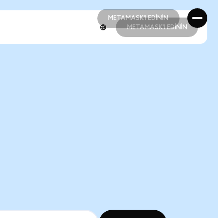
METAMASK'I EDİNİN
METAMASK'I EDİNİN
METAMASK'I EDİNİN
METAMASK'I EDİNİN