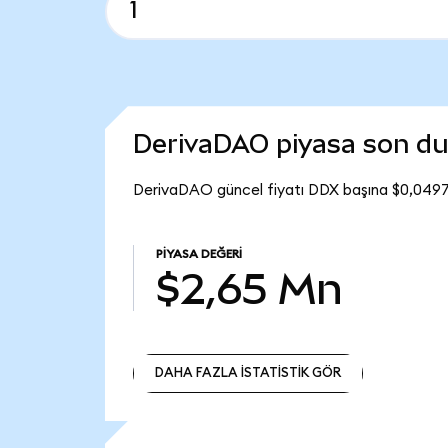
DerivaDAO piyasa son d
DerivaDAO güncel fiyatı DDX başına $0,0497
PIYASA DEĞERI
$2,65 Mn
DAHA FAZLA İSTATİSTİK GÖR
DAHA FAZLA İSTATİSTİK GÖR