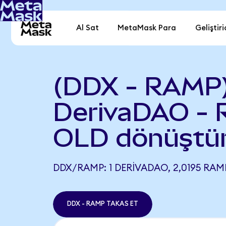
Al Sat
MetaMask Para
Geliştiri
(DDX - RAMP
DerivaDAO -
OLD dönüştü
DDX/RAMP: 1 DERIVADAO, 2,0195 RAMP
DDX - RAMP TAKAS ET