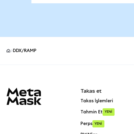
DDX/RAMP
MetaMask site alt bilgisi
Takas et
Takas İşlemleri
Tahmin Et
YENİ
Perps
YENİ