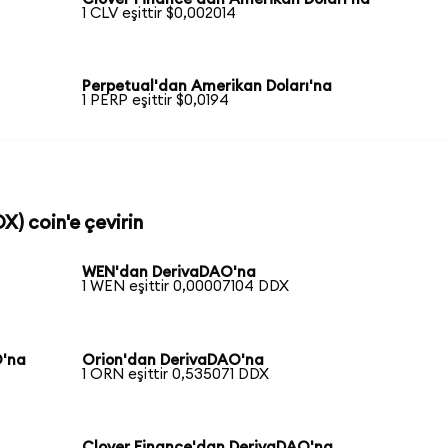
1 CLV eşittir $0,002014
Perpetual'dan Amerikan Doları'na
1 PERP eşittir $0,0194
X) coin'e çevirin
WEN'dan DerivaDAO'na
1 WEN eşittir 0,00007104 DDX
O'na
Orion'dan DerivaDAO'na
1 ORN eşittir 0,535071 DDX
Clover Finance'dan DerivaDAO'na