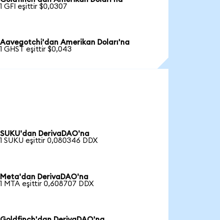
1 GFI eşittir $0,0307
Aavegotchi'dan Amerikan Doları'na
1 GHST eşittir $0,043
SUKU'dan DerivaDAO'na
1 SUKU eşittir 0,080346 DDX
Meta'dan DerivaDAO'na
1 MTA eşittir 0,608707 DDX
Goldfinch'dan DerivaDAO'na