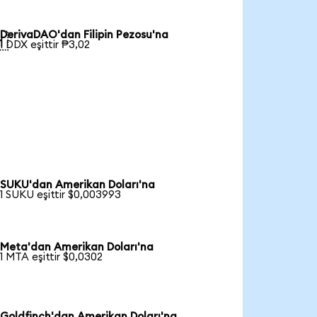
DerivaDAO'dan Filipin Pezosu'na

1 DDX eşittir ₱3,02
SUKU'dan Amerikan Doları'na
1 SUKU eşittir $0,003993
Meta'dan Amerikan Doları'na
1 MTA eşittir $0,0302
Goldfinch'dan Amerikan Doları'na