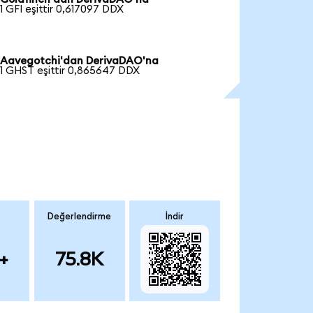
1 GFI eşittir 0,617097 DDX
Aavegotchi'dan DerivaDAO'na
1 GHST eşittir 0,865647 DDX
Değerlendirme
İndir
+
75.8K