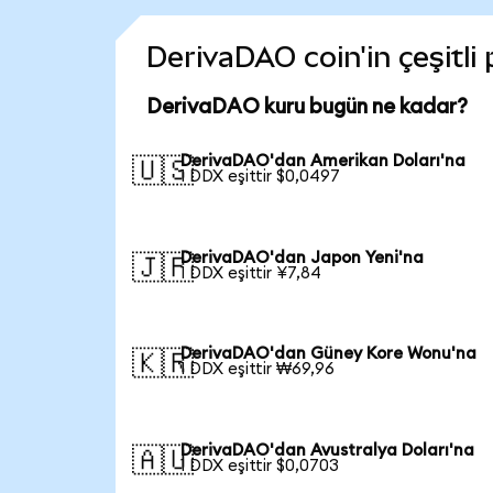
DerivaDAO coin'in çeşitli
DerivaDAO kuru bugün ne kadar?
DerivaDAO'dan Amerikan Doları'na
🇺🇸
1 DDX eşittir $0,0497
DerivaDAO'dan Japon Yeni'na
🇯🇵
1 DDX eşittir ¥7,84
DerivaDAO'dan Güney Kore Wonu'na
🇰🇷
1 DDX eşittir ₩69,96
DerivaDAO'dan Avustralya Doları'na
🇦🇺
1 DDX eşittir $0,0703