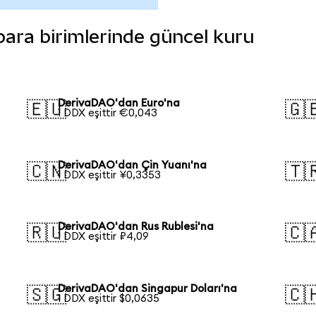
 para birimlerinde güncel kuru
DerivaDAO'dan Euro'na
🇪🇺
🇬
1 DDX eşittir €0,043
DerivaDAO'dan Çin Yuanı'na
🇨🇳
🇹
1 DDX eşittir ¥0,3353
DerivaDAO'dan Rus Rublesi'na
🇷🇺
🇨
1 DDX eşittir ₽4,09
DerivaDAO'dan Singapur Doları'na
🇸🇬
🇨
1 DDX eşittir $0,0635