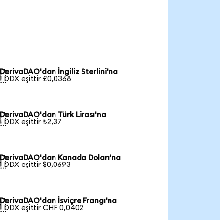
DerivaDAO'dan İngiliz Sterlini'na

1 DDX eşittir £0,0368
DerivaDAO'dan Türk Lirası'na

1 DDX eşittir ₺2,37
DerivaDAO'dan Kanada Doları'na

1 DDX eşittir $0,0693
DerivaDAO'dan İsviçre Frangı'na

1 DDX eşittir CHF 0,0402