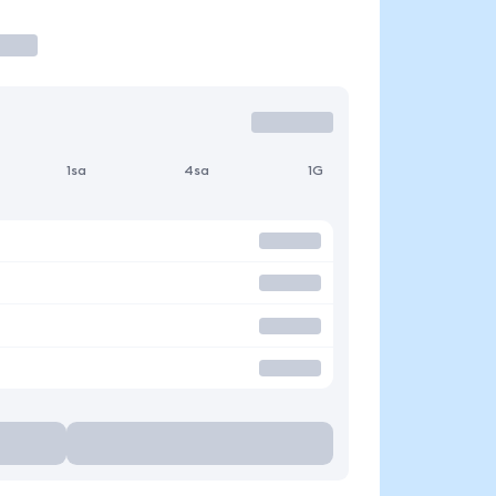
1sa
4sa
1G