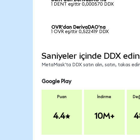
1 DENT eşittir 0,000570 DDX
OVR'dan DerivaDAO'na
1 OVR eşittir 0,522419 DDX
Saniyeler içinde DDX edin
MetaMask'ta DDX satın alın, satın, takas edin 
Google Play
Puan
İndirme
Değ
4.4
10M+
4