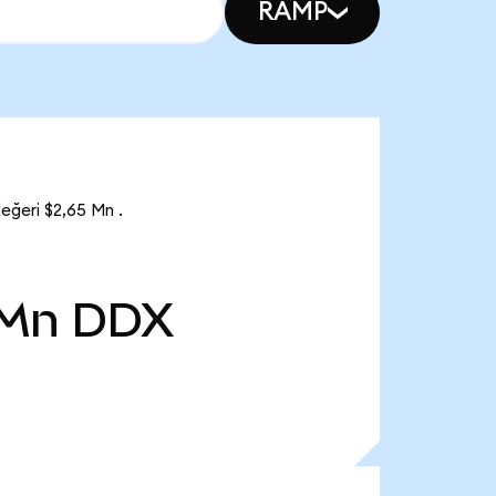
RAMP
ğeri $2,65 Mn .
 Mn
DDX