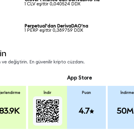
1 CLV eşittir 0,040524 DDX
Perpetual'dan DerivaDAO'na
1 PERP eşittir 0,389759 DDX
in
ve değiştirin. En güvenilir kripto cüzdanı.
App Store
erlendirme
İndir
Puan
İndirme
83.9K
4.7
50M