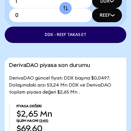
DDX
REEF
DDX - REEF TAKAS ET
DerivaDAO piyasa son durumu
DerivaDAO güncel fiyatı DDX başına $0,0497.
Dolaşımdaki arzı 53,24 Mn DDX ve DerivaDAO
toplam piyasa değeri $2,65 Mn .
PIYASA DEĞERI
$2,65 Mn
İŞLEM HACMI
(24S)
$69,60