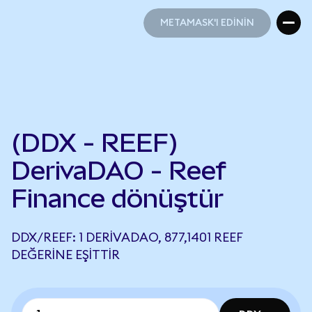
METAMASK'I EDİNİN
METAMASK'I EDİNİN
(DDX - REEF)
DerivaDAO - Reef
Finance dönüştür
DDX/REEF: 1 DERIVADAO, 877,1401 REEF
DEĞERINE EŞITTIR