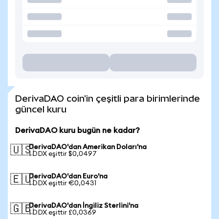
DerivaDAO coin'in çeşitli para birimlerinde
güncel kuru
DerivaDAO kuru bugün ne kadar?
DerivaDAO'dan Amerikan Doları'na
🇺🇸
1 DDX eşittir $0,0497
DerivaDAO'dan Euro'na
🇪🇺
1 DDX eşittir €0,0431
DerivaDAO'dan İngiliz Sterlini'na
🇬🇧
1 DDX eşittir £0,0369