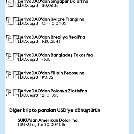
DerivaDAO'dan Singapur Doları'na
🇸🇬
1 DDX eşittir $0,0638
DerivaDAO'dan İsviçre Frangı'na
🇨🇭
1 DDX eşittir CHF 0,0403
DerivaDAO'dan Brezilya Reali'na
🇧🇷
1 DDX eşittir R$0,2541
DerivaDAO'dan Bangladeş Takası'na
🇧🇩
1 DDX eşittir ৳6,15
DerivaDAO'dan Filipin Pezosu'na
🇵🇭
1 DDX eşittir ₱3,02
DerivaDAO'dan Polonya Zlotisi'na
🇵🇱
1 DDX eşittir zł 0,1855
Diğer kripto paraları USD'ye dönüştürün
SUKU'dan Amerikan Doları'na
1 SUKU eşittir $0,004015