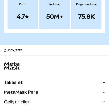
Puan
İndirme
Değerlendirme
4.7
50M+
75.8K
DDX/REEF
MetaMask site alt bilgisi
Takas et
Takas İşlemleri
MetaMask Para
Tahmin Et
YENİ
Kripto Al
Geliştiriciler
Perps
YENİ
MetaMask Kart
Dökümantasyon