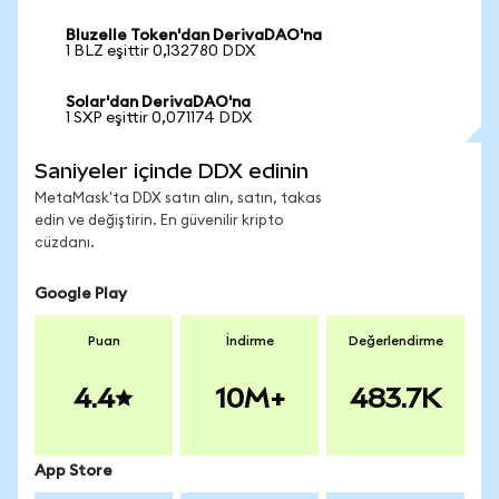
Bluzelle Token'dan DerivaDAO'na
1 BLZ eşittir 0,132780 DDX
Solar'dan DerivaDAO'na
1 SXP eşittir 0,071174 DDX
Saniyeler içinde DDX edinin
MetaMask'ta DDX satın alın, satın, takas
edin ve değiştirin. En güvenilir kripto
cüzdanı.
Google Play
Puan
İndirme
Değerlendirme
4.4
10M+
483.7K
App Store