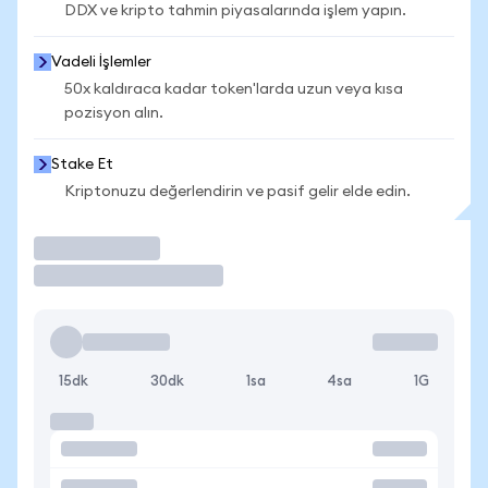
DDX ve kripto tahmin piyasalarında işlem yapın.
Vadeli İşlemler
50x kaldıraca kadar token'larda uzun veya kısa
pozisyon alın.
Stake Et
Kriptonuzu değerlendirin ve pasif gelir elde edin.
İşlem Yap
15dk
30dk
1sa
4sa
1G