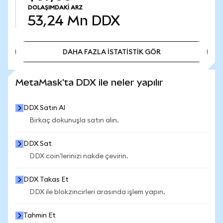
DOLAŞIMDAKI ARZ
53,24 Mn
DDX
DAHA FAZLA İSTATİSTİK GÖR
DAHA FAZLA İSTATİSTİK GÖR
MetaMask'ta DDX ile neler yapılır
DDX Satın Al
Birkaç dokunuşla satın alın.
DDX Sat
DDX coin'lerinizi nakde çevirin.
DDX Takas Et
DDX ile blokzincirleri arasında işlem yapın.
Tahmin Et