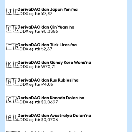
DerivaDAO'dan Japon Yeni'na
🇯🇵
1 DDX eşittir ¥7,87
DerivaDAO'dan Çin Yuanı'na
🇨🇳
1 DDX eşittir ¥0,3356
DerivaDAO'dan Türk Lirası'na
🇹🇷
1 DDX eşittir ₺2,37
DerivaDAO'dan Güney Kore Wonu'na
🇰🇷
1 DDX eşittir ₩70,71
DerivaDAO'dan Rus Rublesi'na
🇷🇺
1 DDX eşittir ₽4,05
DerivaDAO'dan Kanada Doları'na
🇨🇦
1 DDX eşittir $0,0697
DerivaDAO'dan Avustralya Doları'na
🇦🇺
1 DDX eşittir $0,0706