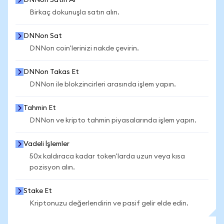
DNNon Satın Al
Birkaç dokunuşla satın alın.
DNNon Sat
DNNon coin'lerinizi nakde çevirin.
DNNon Takas Et
DNNon ile blokzincirleri arasında işlem yapın.
Tahmin Et
DNNon ve kripto tahmin piyasalarında işlem yapın.
Vadeli İşlemler
50x kaldıraca kadar token'larda uzun veya kısa
pozisyon alın.
Stake Et
Kriptonuzu değerlendirin ve pasif gelir elde edin.