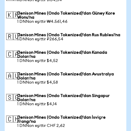
1 DNNon eşittir ₺154,54
Denison Mines (Ondo Tokenized)'dan Güney Kore
🇰🇷
Wonu'na
1 DNNon eşittir ₩4.561,46
Denison Mines (Ondo Tokenized)'dan Rus Rublesi'na
🇷🇺
1 DNNon eşittir ₽266,54
Denison Mines (Ondo Tokenized)'dan Kanada
🇨🇦
Doları'na
1 DNNon eşittir $4,52
Denison Mines (Ondo Tokenized)'dan Avustralya
🇦🇺
Doları'na
1 DNNon eşittir $4,58
Denison Mines (Ondo Tokenized)'dan Singapur
🇸🇬
Doları'na
1 DNNon eşittir $4,14
Denison Mines (Ondo Tokenized)'dan İsviçre
🇨🇭
Frangı'na
1 DNNon eşittir CHF 2,62