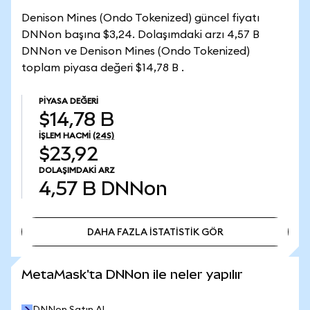
Denison Mines (Ondo Tokenized) güncel fiyatı
DNNon başına $3,24. Dolaşımdaki arzı 4,57 B
DNNon ve Denison Mines (Ondo Tokenized)
toplam piyasa değeri $14,78 B .
PIYASA DEĞERI
$14,78 B
İŞLEM HACMI
(24S)
$23,92
DOLAŞIMDAKI ARZ
4,57 B
DNNon
DAHA FAZLA İSTATİSTİK GÖR
DAHA FAZLA İSTATİSTİK GÖR
MetaMask'ta DNNon ile neler yapılır