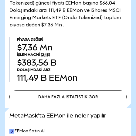
Tokenized) güncel fiyatı EEMon başına $66,04.
Dolaşımdaki arzı 111,49 B EEMon ve iShares MSCI
Emerging Markets ETF (Ondo Tokenized) toplam
piyasa değeri $7,36 Mn .
PIYASA DEĞERI
$7,36 Mn
İŞLEM HACMI
(24S)
$383,56 B
DOLAŞIMDAKI ARZ
111,49 B
EEMon
DAHA FAZLA İSTATİSTİK GÖR
DAHA FAZLA İSTATİSTİK GÖR
MetaMask'ta EEMon ile neler yapılır
EEMon Satın Al