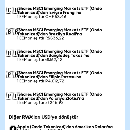
iShares MSCI Emerging Markets ETF (Ondo
🇨🇭
Tokenized)'dan İsviçre Frangı'na
1 EEMon eşittir CHF 53,46
iShares MSCI Emerging Markets ETF (Ondo
🇧🇷
Tokenized)'dan Brezilya Reali'na
1 EEMon eşittir R$336,22
iShares MSCI Emerging Markets ETF (Ondo
🇧🇩
Tokenized)'dan Bangladeş Takası'na
1 EEMon eşittir ৳8.162,42
iShares MSCI Emerging Markets ETF (Ondo
🇵🇭
Tokenized)'dan Filipin Pezosu'na
1 EEMon eşittir ₱4.012,72
iShares MSCI Emerging Markets ETF (Ondo
🇵🇱
Tokenized)'dan Polonya Zlotisi'na
1 EEMon eşittir zł 245,92
Diğer RWA'ları USD'ye dönüştür
Apple (Ondo Tokenized)'dan Amerikan Doları'na