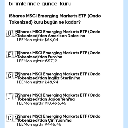
birimlerinde güncel kuru
iShares MSCI Emerging Markets ETF (Ondo
Tokenized) kuru bugün ne kadar?
iShares MSCI Emerging Markets ETF (Ondo
🇺🇸
Tokenized)'dan Amerikan Doları'na
1 EEMon eşittir $66,04
iShares MSCI Emerging Markets ETF (Ondo
🇪🇺
Tokenized)'dan Euro'na
1 EEMon eşittir €57,19
iShares MSCI Emerging Markets ETF (Ondo
🇬🇧
Tokenized)'dan İngiliz Sterlini'na
1 EEMon eşittir £48,94
iShares MSCI Emerging Markets ETF (Ondo
🇯🇵
Tokenized)'dan Japon Yeni'na
1 EEMon eşittir ¥10.496,45
iShares MSCI Emerging Markets ETF (Ondo
🇨🇳
Tokenized)'dan Çin Yuanı'na
1 EEMon eşittir ¥445,45