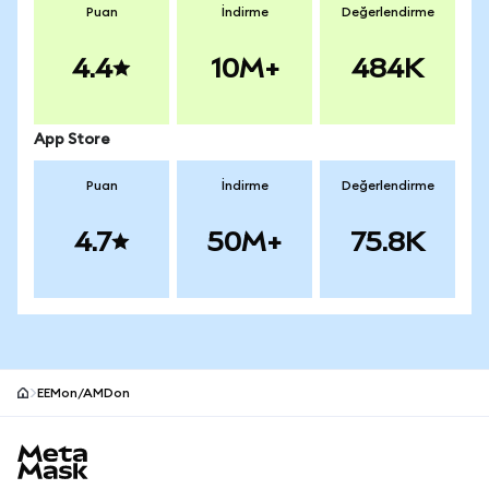
Puan
İndirme
Değerlendirme
4.4
10M+
484K
App Store
Puan
İndirme
Değerlendirme
4.7
50M+
75.8K
EEMon/AMDon
MetaMask site alt bilgisi