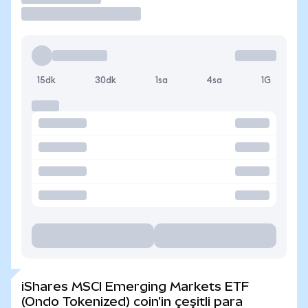
15dk
30dk
1sa
4sa
1G
iShares MSCI Emerging Markets ETF
(Ondo Tokenized) coin'in çeşitli para