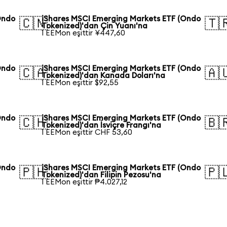
Ondo
iShares MSCI Emerging Markets ETF (Ondo
🇨🇳
🇹
Tokenized)'dan Çin Yuanı'na
1 EEMon eşittir ¥447,60
Ondo
iShares MSCI Emerging Markets ETF (Ondo
🇨🇦
🇦
Tokenized)'dan Kanada Doları'na
1 EEMon eşittir $92,55
Ondo
iShares MSCI Emerging Markets ETF (Ondo
🇨🇭
🇧
Tokenized)'dan İsviçre Frangı'na
1 EEMon eşittir CHF 53,60
Ondo
iShares MSCI Emerging Markets ETF (Ondo
🇵🇭
🇵
Tokenized)'dan Filipin Pezosu'na
1 EEMon eşittir ₱4.027,12