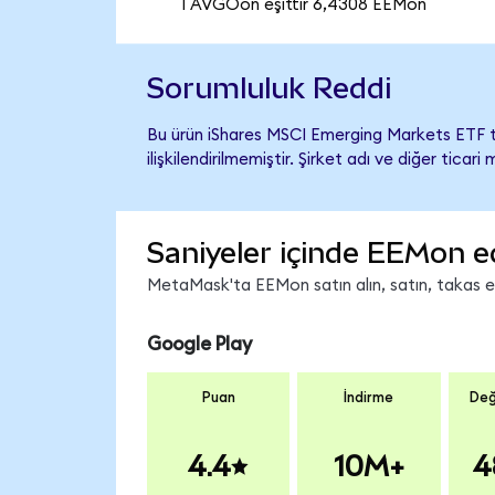
1 AVGOon eşittir 6,4308 EEMon
Sorumluluk Reddi
Bu ürün iShares MSCI Emerging Markets ETF 
ilişkilendirilmemiştir. Şirket adı ve diğer tic
Saniyeler içinde EEMon e
MetaMask'ta EEMon satın alın, satın, takas edi
Google Play
Puan
İndirme
Değ
4.4
10M+
4