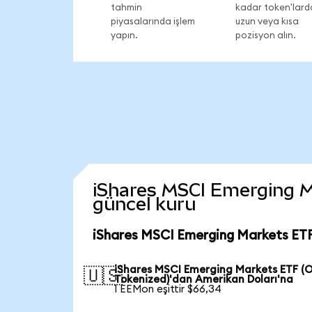
tahmin
kadar token'lard
piyasalarında işlem
uzun veya kısa
yapın.
pozisyon alın.
iShares MSCI Emerging Ma
güncel kuru
iShares MSCI Emerging Markets ETF
iShares MSCI Emerging Markets ETF (
🇺🇸
Tokenized)'dan Amerikan Doları'na
1 EEMon eşittir $66,34