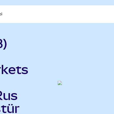
ci
B)
kets
Rus
tür