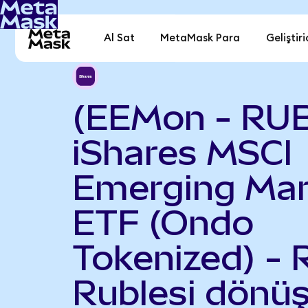
Al Sat
MetaMask Para
Geliştiri
(EEMon - RU
iShares MSCI
Emerging Mar
ETF (Ondo
Tokenized) - 
Rublesi dönüş