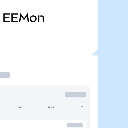
EEMon
1sa
4sa
1G