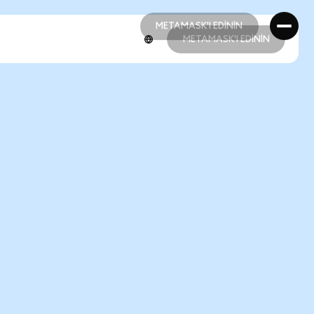
METAMASK'I EDİNİN
METAMASK'I EDİNİN
METAMASK'I EDİNİN
METAMASK'I EDİNİN