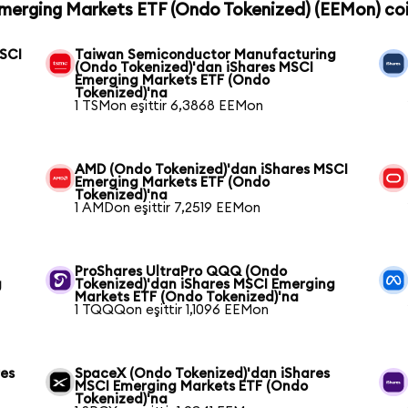
Emerging Markets ETF (Ondo Tokenized) (EEMon) coin
MSCI
Taiwan Semiconductor Manufacturing
(Ondo Tokenized)'dan iShares MSCI
Emerging Markets ETF (Ondo
Tokenized)'na
1 TSMon eşittir 6,3868 EEMon
AMD (Ondo Tokenized)'dan iShares MSCI
Emerging Markets ETF (Ondo
Tokenized)'na
1 AMDon eşittir 7,2519 EEMon
ProShares UltraPro QQQ (Ondo
g
Tokenized)'dan iShares MSCI Emerging
Markets ETF (Ondo Tokenized)'na
1 TQQQon eşittir 1,1096 EEMon
res
SpaceX (Ondo Tokenized)'dan iShares
MSCI Emerging Markets ETF (Ondo
Tokenized)'na