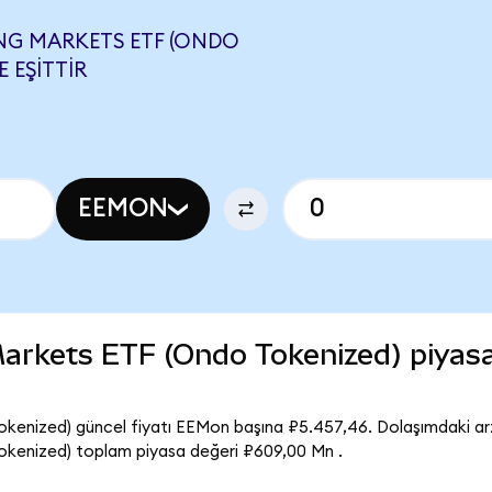
ING MARKETS ETF (ONDO
E EŞITTIR
EEMON
arkets ETF (Ondo Tokenized) piyas
enized) güncel fiyatı EEMon başına ₽5.457,46. Dolaşımdaki arz
kenized) toplam piyasa değeri ₽609,00 Mn .