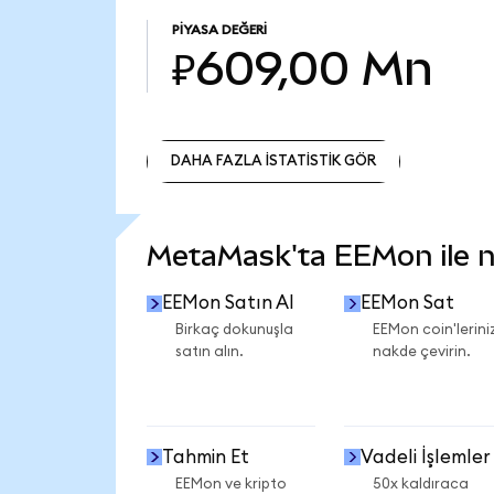
PIYASA DEĞERI
₽609,00 Mn
DAHA FAZLA İSTATİSTİK GÖR
DAHA FAZLA İSTATİSTİK GÖR
MetaMask'ta EEMon ile ne
EEMon Satın Al
EEMon Sat
Birkaç dokunuşla
EEMon coin'leriniz
satın alın.
nakde çevirin.
Tahmin Et
Vadeli İşlemler
EEMon ve kripto
50x kaldıraca