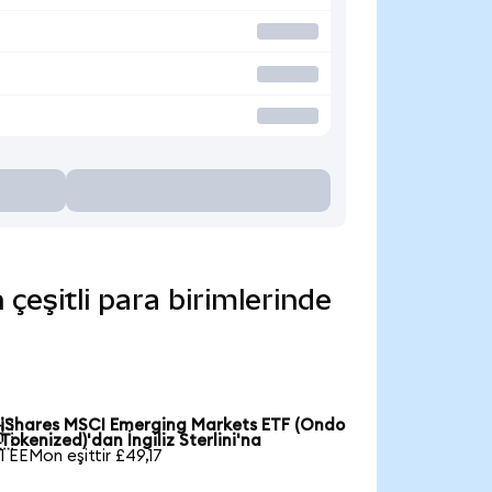
eşitli para birimlerinde
iShares MSCI Emerging Markets ETF (Ondo

Tokenized)'dan İngiliz Sterlini'na
1 EEMon eşittir £49,17