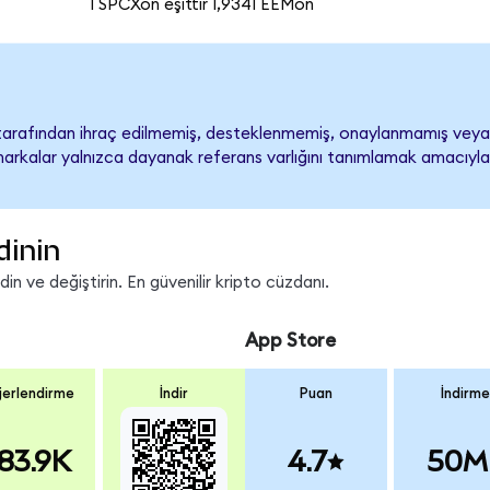
1 SPCXon eşittir 1,9341 EEMon
tarafından ihraç edilmemiş, desteklenmemiş, onaylanmamış veya
ari markalar yalnızca dayanak referans varlığını tanımlamak amacıyla
dinin
n ve değiştirin. En güvenilir kripto cüzdanı.
App Store
erlendirme
İndir
Puan
İndirme
83.9K
4.7
50M