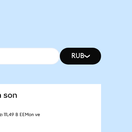
RUB
a son
ı 111,49 B EEMon ve