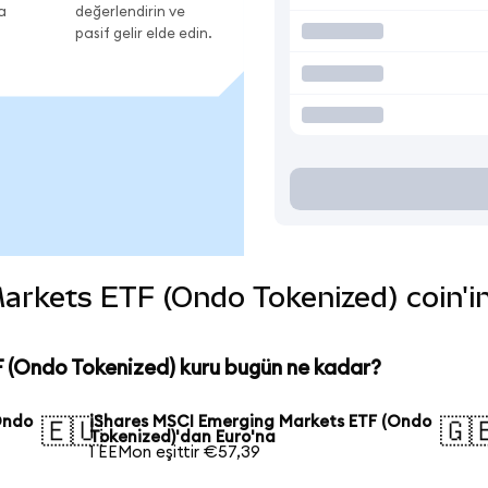
a
değerlendirin ve
pasif gelir elde edin.
rkets ETF (Ondo Tokenized) coin'in ç
 (Ondo Tokenized) kuru bugün ne kadar?
Ondo
iShares MSCI Emerging Markets ETF (Ondo
🇪🇺
🇬
Tokenized)'dan Euro'na
1 EEMon eşittir €57,39