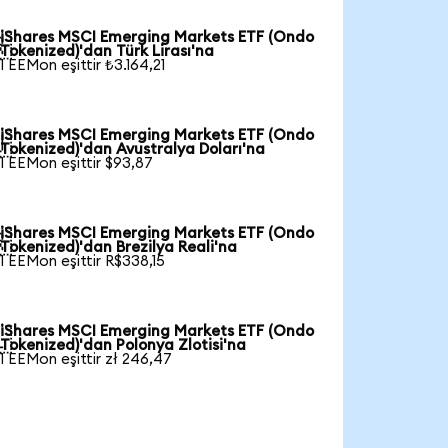
iShares MSCI Emerging Markets ETF (Ondo

Tokenized)'dan Türk Lirası'na
1 EEMon eşittir ₺3.164,21
iShares MSCI Emerging Markets ETF (Ondo

Tokenized)'dan Avustralya Doları'na
1 EEMon eşittir $93,87
iShares MSCI Emerging Markets ETF (Ondo

Tokenized)'dan Brezilya Reali'na
1 EEMon eşittir R$338,15
iShares MSCI Emerging Markets ETF (Ondo

Tokenized)'dan Polonya Zlotisi'na
1 EEMon eşittir zł 246,47