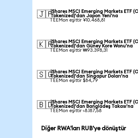
iShares MSCI Emerging Markets ETF (
🇯🇵
Tokenized)'dan Japon Yeni'na
1 EEMon eşittir ¥10.468,81
iShares MSCI Emerging Markets ETF (
🇰🇷
Tokenized)'dan Güney Kore Wonu'na
1 EEMon eşittir ₩93.398,31
iShares MSCI Emerging Markets ETF (
🇸🇬
Tokenized)'dan Singapur Doları'na
1 EEMon eşittir $84,79
iShares MSCI Emerging Markets ETF (
🇧🇩
Tokenized)'dan Bangladeş Takası'na
1 EEMon eşittir ৳8.187,58
Diğer RWA'ları RUB'ye dönüştür