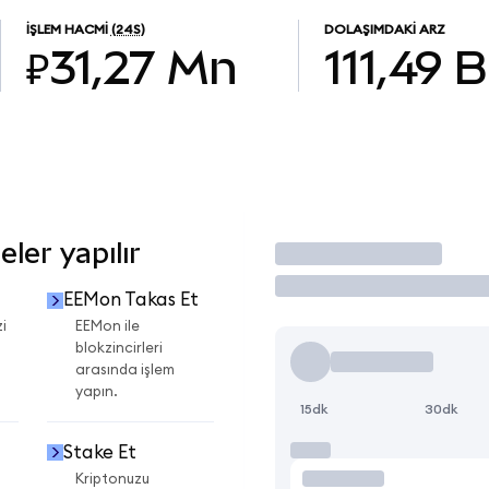
İŞLEM HACMI
(24S)
DOLAŞIMDAKI ARZ
₽31,27 Mn
111,49 B
ler yapılır
İşlem Yap
EEMon Takas Et
i
EEMon ile
blokzincirleri
arasında işlem
yapın.
15dk
30dk
Stake Et
Kriptonuzu