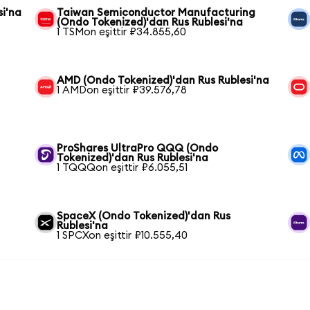
si'na
Taiwan Semiconductor Manufacturing
(Ondo Tokenized)'dan Rus Rublesi'na
1 TSMon eşittir ₽34.855,60
AMD (Ondo Tokenized)'dan Rus Rublesi'na
1 AMDon eşittir ₽39.576,78
ProShares UltraPro QQQ (Ondo
Tokenized)'dan Rus Rublesi'na
1 TQQQon eşittir ₽6.055,51
SpaceX (Ondo Tokenized)'dan Rus
Rublesi'na
1 SPCXon eşittir ₽10.555,40