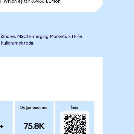
1 IWNon eşittir 3,4186 EEMon
 iShares MSCI Emerging Markets ETF ile
 kullanılmaktadır.
Değerlendirme
İndir
+
75.8K