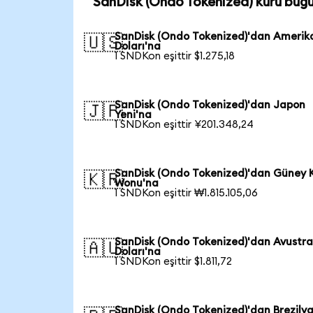
SanDisk (Ondo Tokenized) kuru bug
SanDisk (Ondo Tokenized)'dan Amerik
🇺🇸
Doları'na
1 SNDKon eşittir $1.275,18
SanDisk (Ondo Tokenized)'dan Japon
🇯🇵
Yeni'na
1 SNDKon eşittir ¥201.348,24
SanDisk (Ondo Tokenized)'dan Güney 
🇰🇷
Wonu'na
1 SNDKon eşittir ₩1.815.105,06
SanDisk (Ondo Tokenized)'dan Avustra
🇦🇺
Doları'na
1 SNDKon eşittir $1.811,72
SanDisk (Ondo Tokenized)'dan Brezily