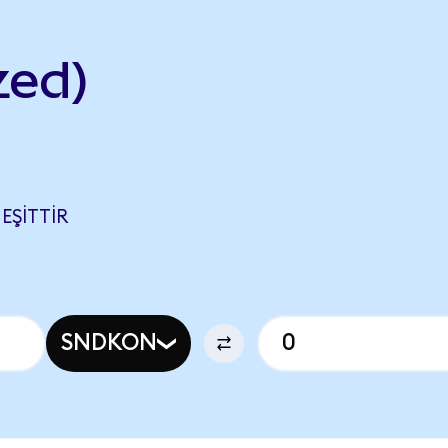
zed)
EŞITTIR
SNDKON