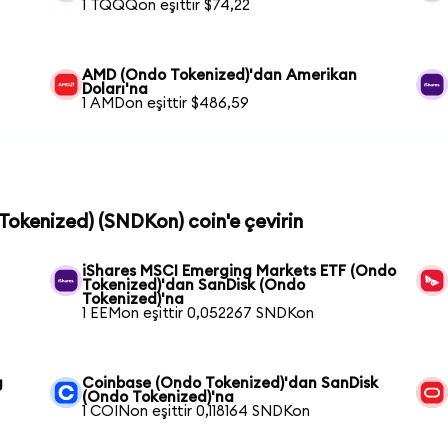
1 TQQQon eşittir $74,22
AMD (Ondo Tokenized)'dan Amerikan
Doları'na
1 AMDon eşittir $486,59
 Tokenized) (SNDKon) coin'e çevirin
iShares MSCI Emerging Markets ETF (Ondo
Tokenized)'dan SanDisk (Ondo
Tokenized)'na
1 EEMon eşittir 0,052267 SNDKon
g
Coinbase (Ondo Tokenized)'dan SanDisk
(Ondo Tokenized)'na
1 COINon eşittir 0,118164 SNDKon