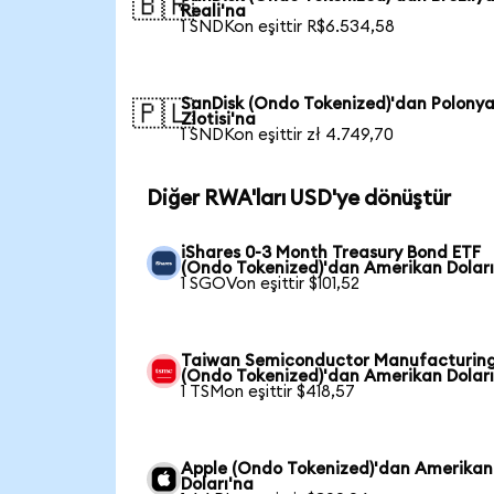
🇧🇷
Reali'na
1 SNDKon eşittir R$6.534,58
SanDisk (Ondo Tokenized)'dan Polony
🇵🇱
Zlotisi'na
1 SNDKon eşittir zł 4.749,70
Diğer RWA'ları USD'ye dönüştür
iShares 0-3 Month Treasury Bond ETF
(Ondo Tokenized)'dan Amerikan Doları
1 SGOVon eşittir $101,52
Taiwan Semiconductor Manufacturin
(Ondo Tokenized)'dan Amerikan Doları
1 TSMon eşittir $418,57
Apple (Ondo Tokenized)'dan Amerikan
Doları'na