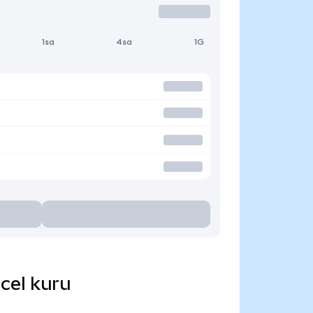
1sa
4sa
1G
ncel kuru