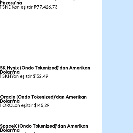

Pezosu'na
1 SNDKon eşittir ₱77.426,73
SK Hynix (Ondo Tokenized)'dan Amerikan
Doları'na
1 SKHYon eşittir $152,49
Oracle (Ondo Tokenized)'dan Amerikan
Doları'na
1 ORCLon eşittir $145,29
SpaceX (Ondo Tokenized)'dan Amerikan
Doları'na