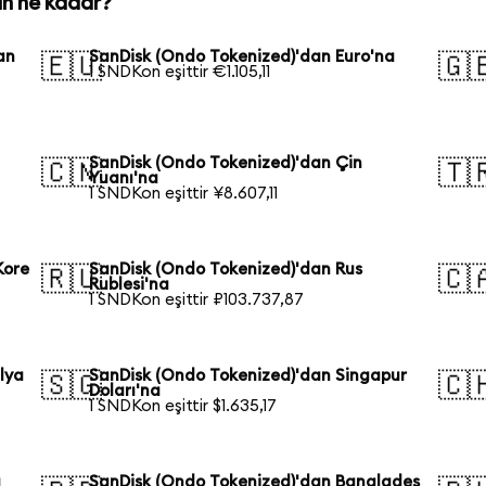
ün ne kadar?
an
SanDisk (Ondo Tokenized)'dan Euro'na
🇪🇺
🇬
1 SNDKon eşittir €1.105,11
SanDisk (Ondo Tokenized)'dan Çin
🇨🇳
🇹
Yuanı'na
1 SNDKon eşittir ¥8.607,11
Kore
SanDisk (Ondo Tokenized)'dan Rus
🇷🇺
🇨
Rublesi'na
1 SNDKon eşittir ₽103.737,87
lya
SanDisk (Ondo Tokenized)'dan Singapur
🇸🇬
🇨
Doları'na
1 SNDKon eşittir $1.635,17
a
SanDisk (Ondo Tokenized)'dan Bangladeş