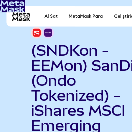
Al Sat
MetaMask Para
Geliştiri
(SNDKon -
EEMon) SanD
(Ondo
Tokenized) -
iShares MSCI
Emerging