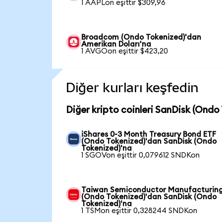
1 AAPLon eşittir $309,96
Broadcom (Ondo Tokenized)'dan
Amerikan Doları'na
1 AVGOon eşittir $423,20
Diğer kurları keşfedin
Diğer kripto coinleri SanDisk (Ondo
iShares 0-3 Month Treasury Bond ETF
(Ondo Tokenized)'dan SanDisk (Ondo
Tokenized)'na
1 SGOVon eşittir 0,079612 SNDKon
Taiwan Semiconductor Manufacturin
(Ondo Tokenized)'dan SanDisk (Ondo
Tokenized)'na
1 TSMon eşittir 0,328244 SNDKon