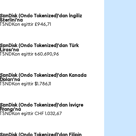
SanDisk (Ondo Tokenized)'dan İngiliz

Sterlini'na
1 SNDKon eşittir £946,71
SanDisk (Ondo Tokenized)'dan Türk

Lirası'na
1 SNDKon eşittir ₺60.690,96
SanDisk (Ondo Tokenized)'dan Kanada

Doları'na
1 SNDKon eşittir $1.786,11
SanDisk (Ondo Tokenized)'dan İsviçre

Frangı'na
1 SNDKon eşittir CHF 1.032,67
SanDisk (Ondo Tokenized)'dan Filipin