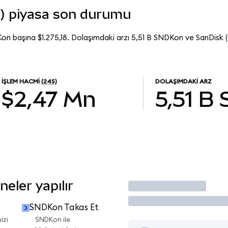
) piyasa son durumu
on başına $1.275,18. Dolaşımdaki arzı 5,51 B SNDKon ve SanDisk
İŞLEM HACMI
(24S)
DOLAŞIMDAKI ARZ
$2,47 Mn
5,51 B
eler yapılır
İşlem Yap
SNDKon Takas Et
izi
SNDKon ile