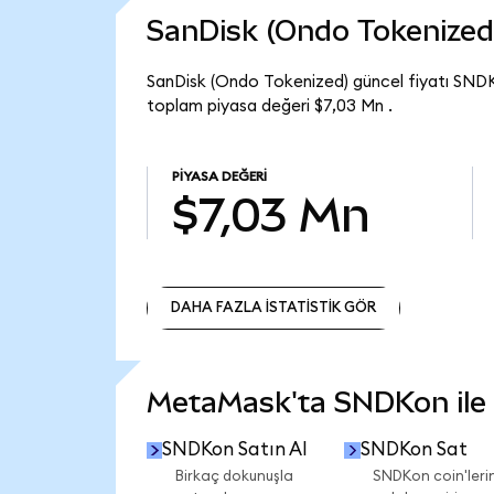
SanDisk (Ondo Tokenized
SanDisk (Ondo Tokenized) güncel fiyatı SNDK
toplam piyasa değeri $7,03 Mn .
PIYASA DEĞERI
$7,03 Mn
DAHA FAZLA İSTATİSTİK GÖR
DAHA FAZLA İSTATİSTİK GÖR
MetaMask'ta SNDKon ile n
SNDKon Satın Al
SNDKon Sat
Birkaç dokunuşla
SNDKon coin'lerin