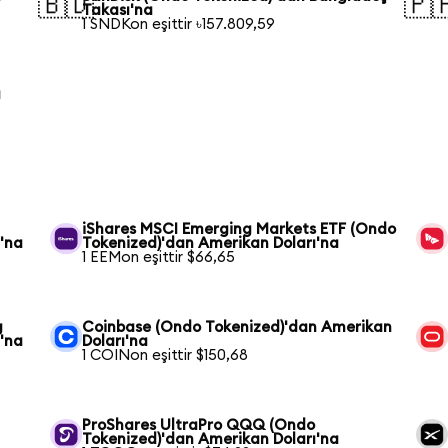
🇧🇩
🇵
Takası'na
1 SNDKon eşittir ৳157.809,59
a
iShares MSCI Emerging Markets ETF (Ondo
'na
Tokenized)'dan Amerikan Doları'na
1 EEMon eşittir $66,65
g
Coinbase (Ondo Tokenized)'dan Amerikan
'na
Doları'na
1 COINon eşittir $150,68
ProShares UltraPro QQQ (Ondo
Tokenized)'dan Amerikan Doları'na