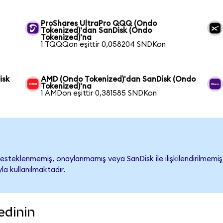
ProShares UltraPro QQQ (Ondo
Tokenized)'dan SanDisk (Ondo
Tokenized)'na
1 TQQQon eşittir 0,058204 SNDKon
isk
AMD (Ondo Tokenized)'dan SanDisk (Ondo
Tokenized)'na
1 AMDon eşittir 0,381585 SNDKon
steklenmemiş, onaylanmamış veya SanDisk ile ilişkilendirilmemiştir
a kullanılmaktadır.
edinin