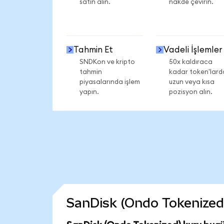
satın alın.
nakde çevirin.
Tahmin Et
Vadeli İşlemler
SNDKon ve kripto
50x kaldıraca
tahmin
kadar token'lard
piyasalarında işlem
uzun veya kısa
yapın.
pozisyon alın.
SanDisk (Ondo Tokenized) 