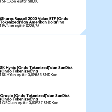
1 SPCXon eşittir $111,00
iShares Russell 2000 Value ETF (Ondo
Tokenized)'dan Amerikan Doları'na
1 IWNon eşittir $228,76
SK Hynix (Ondo Tokenized)'dan SanDisk
(Ondo Tokenized)'na
1 SKHYon eşittir 0,119583 SNDKon
Oracle (Ondo Tokenized)'dan SanDisk
(Ondo Tokenized)'na
1 ORCLon eşittir 0,113937 SNDKon