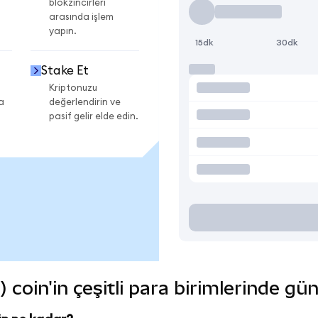
blokzincirleri
arasında işlem
yapın.
15dk
30dk
Stake Et
Kriptonuzu
a
değerlendirin ve
pasif gelir elde edin.
coin'in çeşitli para birimlerinde gü