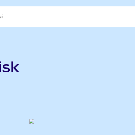
ci
isk