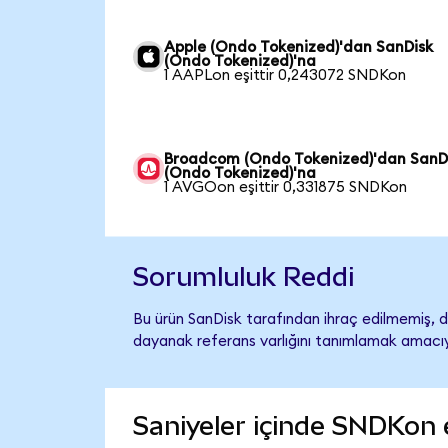
Apple (Ondo Tokenized)'dan SanDisk
(Ondo Tokenized)'na
1 AAPLon eşittir 0,243072 SNDKon
Broadcom (Ondo Tokenized)'dan SanD
(Ondo Tokenized)'na
1 AVGOon eşittir 0,331875 SNDKon
Sorumluluk Reddi
Bu ürün SanDisk tarafından ihraç edilmemiş, de
dayanak referans varlığını tanımlamak amacıyl
Saniyeler içinde SNDKon 