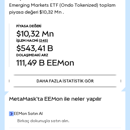
Emerging Markets ETF (Ondo Tokenized) toplam
piyasa değeri $10,32 Mn .
PIYASA DEĞERI
$10,32 Mn
İŞLEM HACMI
(24S)
$543,41 B
DOLAŞIMDAKI ARZ
111,49 B
EEMon
DAHA FAZLA İSTATİSTİK GÖR
DAHA FAZLA İSTATİSTİK GÖR
MetaMask'ta EEMon ile neler yapılır
EEMon Satın Al
Birkaç dokunuşla satın alın.