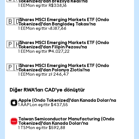
Tokenized)'dan Brezilya Reali'na
1 EEMon eşittir R$338,16
iShares MSCI Emerging Markets ETF (Ondo
🇧🇩
Tokenized)'dan Bangladeş Takası'na
1 EEMon eşittir ৳8.187,66
iShares MSCI Emerging Markets ETF (Ondo
🇵🇭
Tokenized)'dan Filipin Pezosu'na
1 EEMon eşittir ₱4.027,22
iShares MSCI Emerging Markets ETF (Ondo
🇵🇱
Tokenized)'dan Polonya Zlotisi'na
1 EEMon eşittir zł 246,47
Diğer RWA'ları CAD'ye dönüştür
Apple (Ondo Tokenized)'dan Kanada Doları'na
1 AAPLon eşittir $437,55
Taiwan Semiconductor Manufacturing (Ondo
Tokenized)'dan Kanada Doları'na
1 TSMon eşittir $592,88