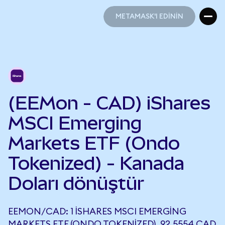
METAMASK'I EDİNİN
METAMASK'I EDİNİN
(EEMon - CAD) iShares
MSCI Emerging
Markets ETF (Ondo
Tokenized) - Kanada
Doları dönüştür
EEMON/CAD: 1 ISHARES MSCI EMERGING
MARKETS ETF (ONDO TOKENIZED), 92,5554 CAD