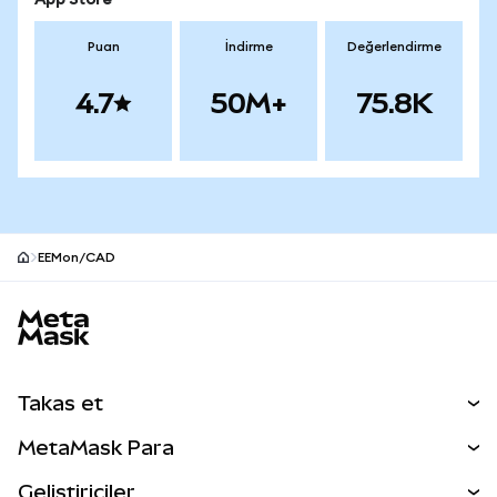
App Store
Puan
İndirme
Değerlendirme
4.7
50M+
75.8K
EEMon/CAD
MetaMask site alt bilgisi
Takas et
Takas İşlemleri
MetaMask Para
Tahmin Et
YENİ
Kripto Al
Geliştiriciler