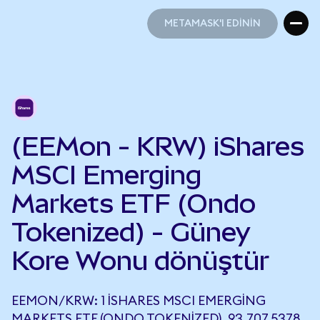
METAMASK'I EDİNİN
METAMASK'I EDİNİN
(EEMon - KRW) iShares
MSCI Emerging
Markets ETF (Ondo
Tokenized) - Güney
Kore Wonu dönüştür
EEMON/KRW: 1 ISHARES MSCI EMERGING
MARKETS ETF (ONDO TOKENIZED), 93.707,5378