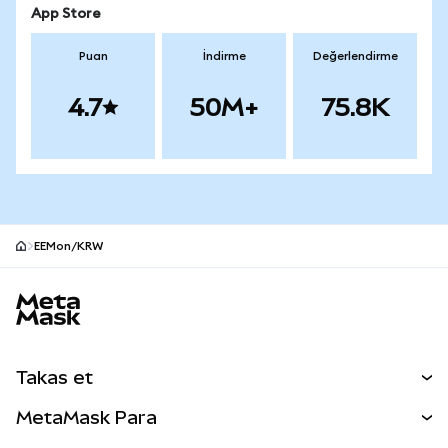
App Store
Puan
İndirme
Değerlendirme
4.7
50M+
75.8K
EEMon/KRW
MetaMask site alt bilgisi
Takas et
Takas İşlemleri
MetaMask Para
Tahmin Et
YENİ
Kripto Al