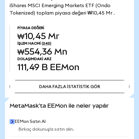
iShares MSCI Emerging Markets ETF (Ondo
Tokenized) toplam piyasa değeri ₩10,45 Mr .
PIYASA DEĞERI
₩10,45 Mr
İŞLEM HACMI
(24S)
₩554,36 Mn
DOLAŞIMDAKI ARZ
111,49 B
EEMon
DAHA FAZLA İSTATİSTİK GÖR
DAHA FAZLA İSTATİSTİK GÖR
MetaMask'ta EEMon ile neler yapılır
EEMon Satın Al
Birkaç dokunuşla satın alın.