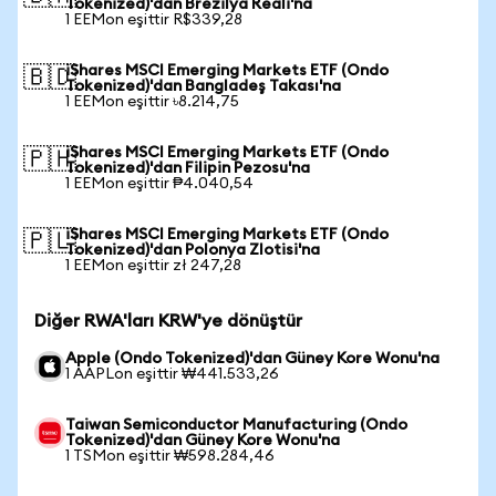
Tokenized)'dan Brezilya Reali'na
1 EEMon eşittir R$339,28
iShares MSCI Emerging Markets ETF (Ondo
🇧🇩
Tokenized)'dan Bangladeş Takası'na
1 EEMon eşittir ৳8.214,75
iShares MSCI Emerging Markets ETF (Ondo
🇵🇭
Tokenized)'dan Filipin Pezosu'na
1 EEMon eşittir ₱4.040,54
iShares MSCI Emerging Markets ETF (Ondo
🇵🇱
Tokenized)'dan Polonya Zlotisi'na
1 EEMon eşittir zł 247,28
Diğer RWA'ları KRW'ye dönüştür
Apple (Ondo Tokenized)'dan Güney Kore Wonu'na
1 AAPLon eşittir ₩441.533,26
Taiwan Semiconductor Manufacturing (Ondo
Tokenized)'dan Güney Kore Wonu'na
1 TSMon eşittir ₩598.284,46