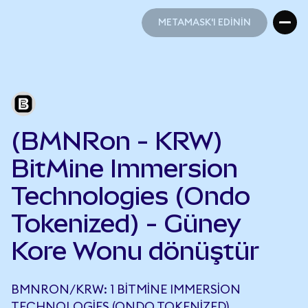
METAMASK'I EDİNİN
METAMASK'I EDİNİN
(BMNRon - KRW)
BitMine Immersion
Technologies (Ondo
Tokenized) - Güney
Kore Wonu dönüştür
BMNRON/KRW: 1 BITMINE IMMERSION
TECHNOLOGIES (ONDO TOKENIZED),