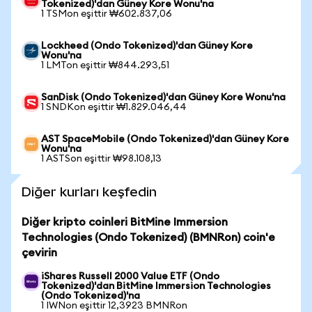
Tokenized)'dan Güney Kore Wonu'na
1 TSMon eşittir ₩602.837,06
Lockheed (Ondo Tokenized)'dan Güney Kore
Wonu'na
1 LMTon eşittir ₩844.293,51
SanDisk (Ondo Tokenized)'dan Güney Kore Wonu'na
1 SNDKon eşittir ₩1.829.046,44
AST SpaceMobile (Ondo Tokenized)'dan Güney Kore
Wonu'na
1 ASTSon eşittir ₩98.108,13
Diğer kurları keşfedin
Diğer kripto coinleri BitMine Immersion
Technologies (Ondo Tokenized) (BMNRon) coin'e
çevirin
iShares Russell 2000 Value ETF (Ondo
Tokenized)'dan BitMine Immersion Technologies
(Ondo Tokenized)'na
1 IWNon eşittir 12,3923 BMNRon