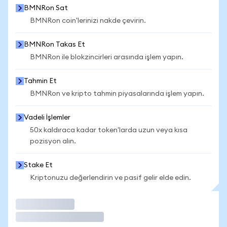
BMNRon Sat
BMNRon coin'lerinizi nakde çevirin.
BMNRon Takas Et
BMNRon ile blokzincirleri arasında işlem yapın.
Tahmin Et
BMNRon ve kripto tahmin piyasalarında işlem yapın.
Vadeli İşlemler
50x kaldıraca kadar token'larda uzun veya kısa
pozisyon alın.
Stake Et
Kriptonuzu değerlendirin ve pasif gelir elde edin.
İşlem Yap