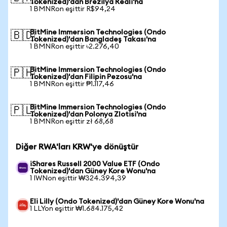
Tokenized)'dan Brezilya Reali'na
1 BMNRon eşittir R$94,24
BitMine Immersion Technologies (Ondo
🇧🇩
Tokenized)'dan Bangladeş Takası'na
1 BMNRon eşittir ৳2.276,40
BitMine Immersion Technologies (Ondo
🇵🇭
Tokenized)'dan Filipin Pezosu'na
1 BMNRon eşittir ₱1.117,46
BitMine Immersion Technologies (Ondo
🇵🇱
Tokenized)'dan Polonya Zlotisi'na
1 BMNRon eşittir zł 68,68
Diğer RWA'ları KRW'ye dönüştür
iShares Russell 2000 Value ETF (Ondo
Tokenized)'dan Güney Kore Wonu'na
1 IWNon eşittir ₩324.394,39
Eli Lilly (Ondo Tokenized)'dan Güney Kore Wonu'na
1 LLYon eşittir ₩1.684.175,42