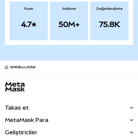
Puan
İndirme
Değerlendirme
4.7
50M+
75.8K
BMNRon/KRW
MetaMask site alt bilgisi
Takas et
Takas İşlemleri
MetaMask Para
Tahmin Et
YENİ
Kripto Al
Geliştiriciler
Perps
YENİ
MetaMask Kart