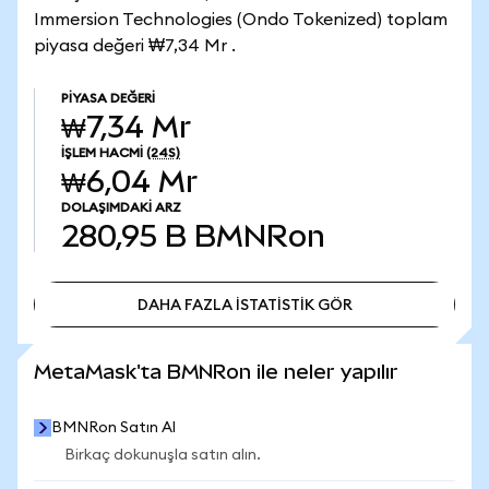
Immersion Technologies (Ondo Tokenized) toplam
piyasa değeri ₩7,34 Mr .
PIYASA DEĞERI
₩7,34 Mr
İŞLEM HACMI
(24S)
₩6,04 Mr
DOLAŞIMDAKI ARZ
280,95 B
BMNRon
DAHA FAZLA İSTATİSTİK GÖR
DAHA FAZLA İSTATİSTİK GÖR
MetaMask'ta BMNRon ile neler yapılır
BMNRon Satın Al
Birkaç dokunuşla satın alın.