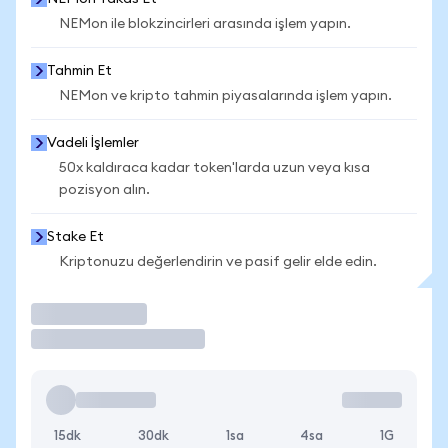
NEMon ile blokzincirleri arasında işlem yapın.
Tahmin Et
NEMon ve kripto tahmin piyasalarında işlem yapın.
Vadeli İşlemler
50x kaldıraca kadar token'larda uzun veya kısa
pozisyon alın.
Stake Et
Kriptonuzu değerlendirin ve pasif gelir elde edin.
İşlem Yap
15dk
30dk
1sa
4sa
1G