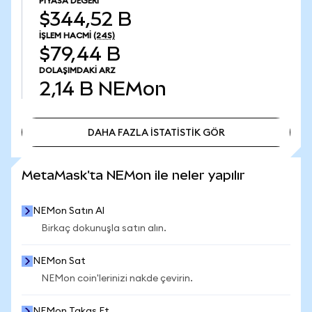
PIYASA DEĞERI
$344,52 B
İŞLEM HACMI
(24S)
$79,44 B
DOLAŞIMDAKI ARZ
2,14 B
NEMon
DAHA FAZLA İSTATİSTİK GÖR
DAHA FAZLA İSTATİSTİK GÖR
MetaMask'ta NEMon ile neler yapılır
NEMon Satın Al
Birkaç dokunuşla satın alın.
NEMon Sat
NEMon coin'lerinizi nakde çevirin.
NEMon Takas Et