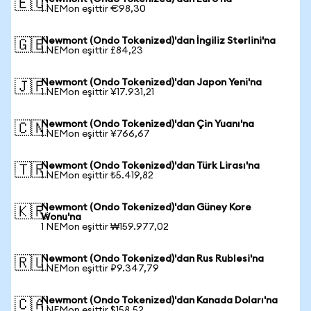
🇪🇺
1 NEMon eşittir €98,30
Newmont (Ondo Tokenized)'dan İngiliz Sterlini'na
🇬🇧
1 NEMon eşittir £84,23
Newmont (Ondo Tokenized)'dan Japon Yeni'na
🇯🇵
1 NEMon eşittir ¥17.931,21
Newmont (Ondo Tokenized)'dan Çin Yuanı'na
🇨🇳
1 NEMon eşittir ¥766,67
Newmont (Ondo Tokenized)'dan Türk Lirası'na
🇹🇷
1 NEMon eşittir ₺5.419,82
Newmont (Ondo Tokenized)'dan Güney Kore
🇰🇷
Wonu'na
1 NEMon eşittir ₩159.977,02
Newmont (Ondo Tokenized)'dan Rus Rublesi'na
🇷🇺
1 NEMon eşittir ₽9.347,79
Newmont (Ondo Tokenized)'dan Kanada Doları'na
🇨🇦
1 NEMon eşittir $158,52