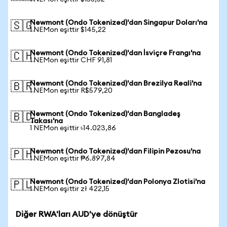
Newmont (Ondo Tokenized)'dan Singapur Doları'na
🇸🇬
1 NEMon eşittir $145,22
Newmont (Ondo Tokenized)'dan İsviçre Frangı'na
🇨🇭
1 NEMon eşittir CHF 91,81
Newmont (Ondo Tokenized)'dan Brezilya Reali'na
🇧🇷
1 NEMon eşittir R$579,20
Newmont (Ondo Tokenized)'dan Bangladeş
🇧🇩
Takası'na
1 NEMon eşittir ৳14.023,86
Newmont (Ondo Tokenized)'dan Filipin Pezosu'na
🇵🇭
1 NEMon eşittir ₱6.897,84
Newmont (Ondo Tokenized)'dan Polonya Zlotisi'na
🇵🇱
1 NEMon eşittir zł 422,15
Diğer RWA'ları AUD'ye dönüştür