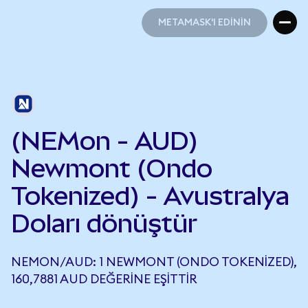
METAMASK'I EDİNİN
METAMASK'I EDİNİN
(NEMon - AUD)
Newmont (Ondo
Tokenized) - Avustralya
Doları dönüştür
NEMON/AUD: 1 NEWMONT (ONDO TOKENIZED),
160,7881 AUD DEĞERINE EŞITTIR