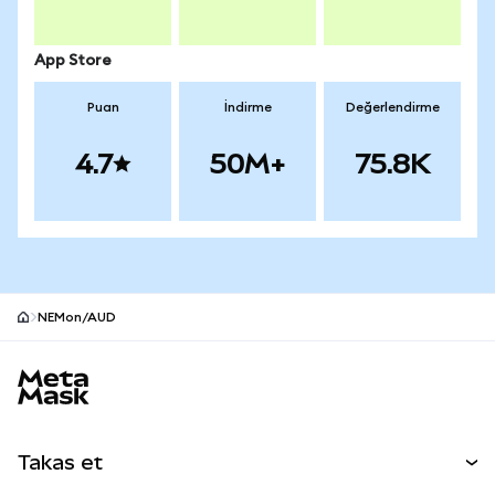
App Store
Puan
İndirme
Değerlendirme
4.7
50M+
75.8K
NEMon/AUD
MetaMask site alt bilgisi
Takas et
Takas İşlemleri