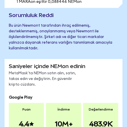
1 MARAon eşittir 0,088446 NEMon
Sorumluluk Reddi
Bu ürün Newmont tarafından ihraç edilmemiş,
desteklenmemiş, onaylanmamış veya Newmont ile
ilişkilendirilmemiştir. Şirket adı ve diğer ticari markalar
yalnızca dayanak referans varlığını tanımlamak amacıyla
kullanılmaktadır.
Saniyeler içinde NEMon edinin
MetaMask'ta NEMon satın alın, satın,
takas edin ve değiştirin. En güvenilir
kripto cüzdanı.
Google Play
Puan
İndirme
Değerlendirme
4.4
10M+
483.9K