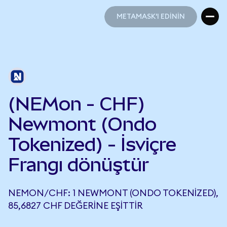
METAMASK'I EDİNİN
METAMASK'I EDİNİN
(NEMon - CHF)
Newmont (Ondo
Tokenized) - İsviçre
Frangı dönüştür
NEMON/CHF: 1 NEWMONT (ONDO TOKENIZED),
85,6827 CHF DEĞERINE EŞITTIR