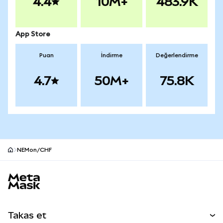
4.4
10M+
483.9K
App Store
Puan
İndirme
Değerlendirme
4.7
50M+
75.8K
NEMon/CHF
MetaMask site alt bilgisi
Takas et