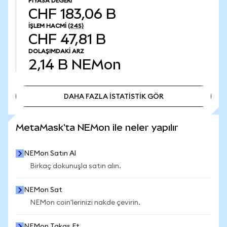
PIYASA DEĞERI
CHF 183,06 B
İŞLEM HACMI
(24S)
CHF 47,81 B
DOLAŞIMDAKI ARZ
2,14 B
NEMon
DAHA FAZLA İSTATİSTİK GÖR
DAHA FAZLA İSTATİSTİK GÖR
MetaMask'ta NEMon ile neler yapılır
NEMon Satın Al
Birkaç dokunuşla satın alın.
NEMon Sat
NEMon coin'lerinizi nakde çevirin.
NEMon Takas Et