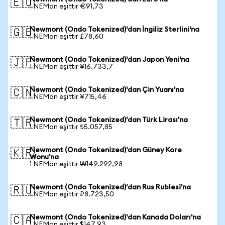
🇪🇺
1 NEMon eşittir €91,73
Newmont (Ondo Tokenized)'dan İngiliz Sterlini'na
🇬🇧
1 NEMon eşittir £78,60
Newmont (Ondo Tokenized)'dan Japon Yeni'na
🇯🇵
1 NEMon eşittir ¥16.733,7
Newmont (Ondo Tokenized)'dan Çin Yuanı'na
🇨🇳
1 NEMon eşittir ¥715,46
Newmont (Ondo Tokenized)'dan Türk Lirası'na
🇹🇷
1 NEMon eşittir ₺5.057,85
Newmont (Ondo Tokenized)'dan Güney Kore
🇰🇷
Wonu'na
1 NEMon eşittir ₩149.292,98
Newmont (Ondo Tokenized)'dan Rus Rublesi'na
🇷🇺
1 NEMon eşittir ₽8.723,50
Newmont (Ondo Tokenized)'dan Kanada Doları'na
🇨🇦
1 NEMon eşittir $147,93