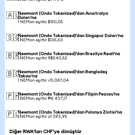
Newmont (Ondo Tokenized)'dan Avustralya
🇦🇺
Doları'na
1 NEMon eşittir $150,05
Newmont (Ondo Tokenized)'dan Singapur Doları'na
🇸🇬
1 NEMon eşittir $135,53
Newmont (Ondo Tokenized)'dan Brezilya Reali'na
🇧🇷
1 NEMon eşittir R$540,52
Newmont (Ondo Tokenized)'dan Bangladeş
🇧🇩
Takası'na
1 NEMon eşittir ৳13.087,04
Newmont (Ondo Tokenized)'dan Filipin Pezosu'na
🇵🇭
1 NEMon eşittir ₱6.437,17
Newmont (Ondo Tokenized)'dan Polonya Zlotisi'na
🇵🇱
1 NEMon eşittir zł 393,95
Diğer RWA'ları CHF'ye dönüştür