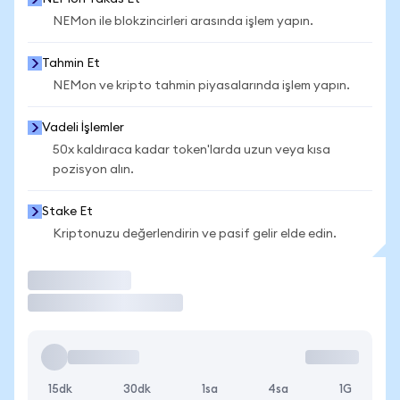
NEMon ile blokzincirleri arasında işlem yapın.
Tahmin Et
NEMon ve kripto tahmin piyasalarında işlem yapın.
Vadeli İşlemler
50x kaldıraca kadar token'larda uzun veya kısa
pozisyon alın.
Stake Et
Kriptonuzu değerlendirin ve pasif gelir elde edin.
İşlem Yap
15dk
30dk
1sa
4sa
1G