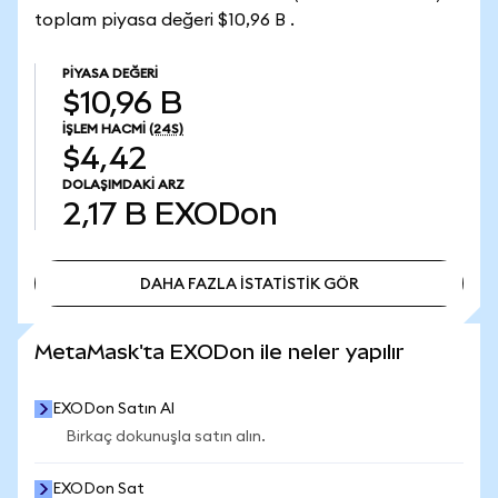
toplam piyasa değeri $10,96 B .
PIYASA DEĞERI
$10,96 B
İŞLEM HACMI
(24S)
$4,42
DOLAŞIMDAKI ARZ
2,17 B
EXODon
DAHA FAZLA İSTATİSTİK GÖR
DAHA FAZLA İSTATİSTİK GÖR
MetaMask'ta EXODon ile neler yapılır
EXODon Satın Al
Birkaç dokunuşla satın alın.
EXODon Sat