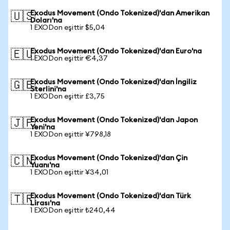
Exodus Movement (Ondo Tokenized)'dan Amerikan
🇺🇸
Doları'na
1 EXODon eşittir $5,04
Exodus Movement (Ondo Tokenized)'dan Euro'na
🇪🇺
1 EXODon eşittir €4,37
Exodus Movement (Ondo Tokenized)'dan İngiliz
🇬🇧
Sterlini'na
1 EXODon eşittir £3,75
Exodus Movement (Ondo Tokenized)'dan Japon
🇯🇵
Yeni'na
1 EXODon eşittir ¥798,18
Exodus Movement (Ondo Tokenized)'dan Çin
🇨🇳
Yuanı'na
1 EXODon eşittir ¥34,01
Exodus Movement (Ondo Tokenized)'dan Türk
🇹🇷
Lirası'na
1 EXODon eşittir ₺240,44