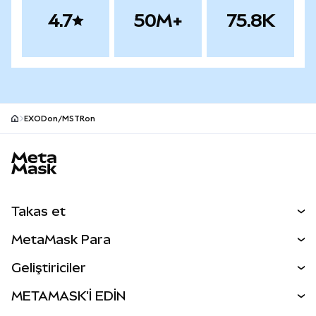
4.7
50M+
75.8K
EXODon/MSTRon
MetaMask site alt bilgisi
Takas et
Takas İşlemleri
MetaMask Para
Tahmin Et
YENİ
Kripto Al
Geliştiriciler
Perps
YENİ
MetaMask Kart
Dökümantasyon
METAMASK'İ EDİN
RWA'lar
mUSD
YENİ
Kontrol Paneli
İşlem Kalkanı