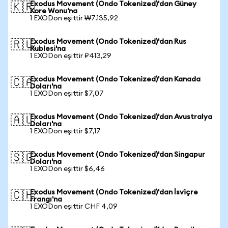
Exodus Movement (Ondo Tokenized)'dan Güney
🇰🇷
Kore Wonu'na
1 EXODon eşittir ₩7.135,92
Exodus Movement (Ondo Tokenized)'dan Rus
🇷🇺
Rublesi'na
1 EXODon eşittir ₽413,29
Exodus Movement (Ondo Tokenized)'dan Kanada
🇨🇦
Doları'na
1 EXODon eşittir $7,07
Exodus Movement (Ondo Tokenized)'dan Avustralya
🇦🇺
Doları'na
1 EXODon eşittir $7,17
Exodus Movement (Ondo Tokenized)'dan Singapur
🇸🇬
Doları'na
1 EXODon eşittir $6,46
Exodus Movement (Ondo Tokenized)'dan İsviçre
🇨🇭
Frangı'na
1 EXODon eşittir CHF 4,09