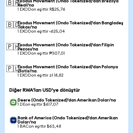
Exodus Movement (Ondo Tokenized)'dan Brezilya
🇧🇷
Reali'na
1 EXODon eşittir R$25,76
Exodus Movement (Ondo Tokenized)'dan Bangladeş
🇧🇩
Takası'na
1 EXODon eşittir ৳625,04
Exodus Movement (Ondo Tokenized)'dan Filipin
🇵🇭
Pezosu'na
1 EXODon eşittir ₱307,01
Exodus Movement (Ondo Tokenized)'dan Polonya
🇵🇱
Zlotisi'na
1 EXODon eşittir zł 18,82
Diğer RWA'ları USD'ye dönüştür
Deere (Ondo Tokenized)'dan Amerikan Doları'na
1 DEon eşittir $617,07
Bank of America (Ondo Tokenized)'dan Amerikan
Doları'na
1 BACon eşittir $63,48