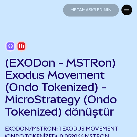
METAMASK'I EDİNİN
METAMASK'I EDİNİN
(EXODon - MSTRon)
Exodus Movement
(Ondo Tokenized) -
MicroStrategy (Ondo
Tokenized) dönüştür
EXODON/MSTRON: 1 EXODUS MOVEMENT
(ONDO TOKENIZED), 0,052066 MSTRON