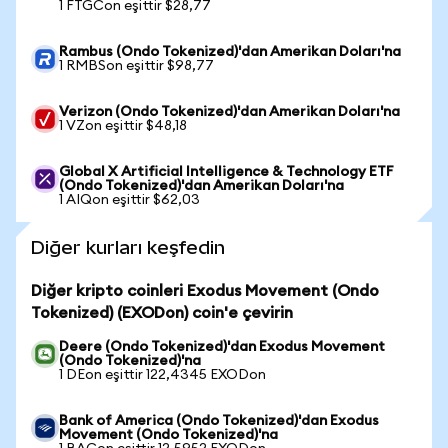
1 FTGCon eşittir $28,77
Rambus (Ondo Tokenized)'dan Amerikan Doları'na
1 RMBSon eşittir $98,77
Verizon (Ondo Tokenized)'dan Amerikan Doları'na
1 VZon eşittir $48,18
Global X Artificial Intelligence & Technology ETF
(Ondo Tokenized)'dan Amerikan Doları'na
1 AIQon eşittir $62,03
Diğer kurları keşfedin
Diğer kripto coinleri Exodus Movement (Ondo
Tokenized) (EXODon) coin'e çevirin
Deere (Ondo Tokenized)'dan Exodus Movement
(Ondo Tokenized)'na
1 DEon eşittir 122,4345 EXODon
Bank of America (Ondo Tokenized)'dan Exodus
Movement (Ondo Tokenized)'na