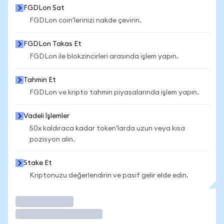
FGDLon Sat
FGDLon coin'lerinizi nakde çevirin.
FGDLon Takas Et
FGDLon ile blokzincirleri arasında işlem yapın.
Tahmin Et
FGDLon ve kripto tahmin piyasalarında işlem yapın.
Vadeli İşlemler
50x kaldıraca kadar token'larda uzun veya kısa
pozisyon alın.
Stake Et
Kriptonuzu değerlendirin ve pasif gelir elde edin.
İşlem Yap