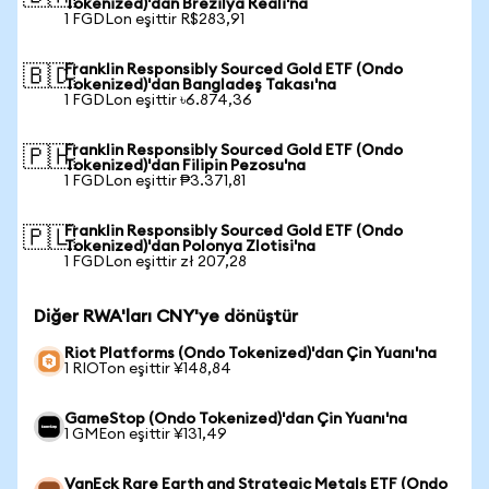
Tokenized)'dan Brezilya Reali'na
1 FGDLon eşittir R$283,91
Franklin Responsibly Sourced Gold ETF (Ondo
🇧🇩
Tokenized)'dan Bangladeş Takası'na
1 FGDLon eşittir ৳6.874,36
Franklin Responsibly Sourced Gold ETF (Ondo
🇵🇭
Tokenized)'dan Filipin Pezosu'na
1 FGDLon eşittir ₱3.371,81
Franklin Responsibly Sourced Gold ETF (Ondo
🇵🇱
Tokenized)'dan Polonya Zlotisi'na
1 FGDLon eşittir zł 207,28
Diğer RWA'ları CNY'ye dönüştür
Riot Platforms (Ondo Tokenized)'dan Çin Yuanı'na
1 RIOTon eşittir ¥148,84
GameStop (Ondo Tokenized)'dan Çin Yuanı'na
1 GMEon eşittir ¥131,49
VanEck Rare Earth and Strategic Metals ETF (Ondo