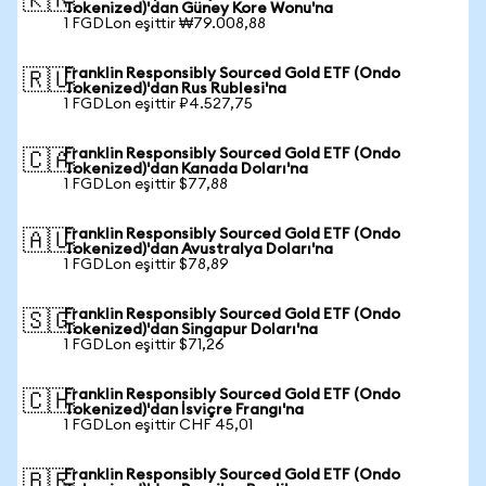
🇰🇷
Tokenized)'dan Güney Kore Wonu'na
1 FGDLon eşittir ₩79.008,88
Franklin Responsibly Sourced Gold ETF (Ondo
🇷🇺
Tokenized)'dan Rus Rublesi'na
1 FGDLon eşittir ₽4.527,75
Franklin Responsibly Sourced Gold ETF (Ondo
🇨🇦
Tokenized)'dan Kanada Doları'na
1 FGDLon eşittir $77,88
Franklin Responsibly Sourced Gold ETF (Ondo
🇦🇺
Tokenized)'dan Avustralya Doları'na
1 FGDLon eşittir $78,89
Franklin Responsibly Sourced Gold ETF (Ondo
🇸🇬
Tokenized)'dan Singapur Doları'na
1 FGDLon eşittir $71,26
Franklin Responsibly Sourced Gold ETF (Ondo
🇨🇭
Tokenized)'dan İsviçre Frangı'na
1 FGDLon eşittir CHF 45,01
Franklin Responsibly Sourced Gold ETF (Ondo
🇧🇷