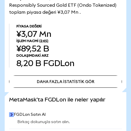
Responsibly Sourced Gold ETF (Ondo Tokenized)
toplam piyasa değeri ¥3,07 Mn .
PIYASA DEĞERI
¥3,07 Mn
İŞLEM HACMI
(24S)
¥89,52 B
DOLAŞIMDAKI ARZ
8,20 B
FGDLon
DAHA FAZLA İSTATİSTİK GÖR
DAHA FAZLA İSTATİSTİK GÖR
MetaMask'ta FGDLon ile neler yapılır
FGDLon Satın Al
Birkaç dokunuşla satın alın.