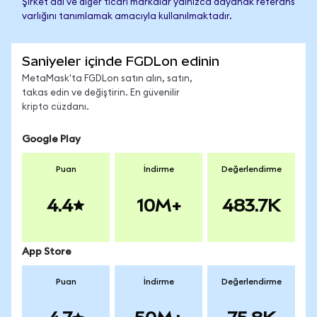
Şirket adı ve diğer ticari markalar yalnızca dayanak referans
varlığını tanımlamak amacıyla kullanılmaktadır.
Saniyeler içinde FGDLon edinin
MetaMask'ta FGDLon satın alın, satın,
takas edin ve değiştirin. En güvenilir
kripto cüzdanı.
Google Play
Puan
İndirme
Değerlendirme
4.4
10M+
483.7K
App Store
Puan
İndirme
Değerlendirme