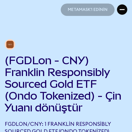
METAMASK'I EDİNİN
METAMASK'I EDİNİN
(FGDLon - CNY)
Franklin Responsibly
Sourced Gold ETF
(Ondo Tokenized) - Çin
Yuanı dönüştür
FGDLON/CNY: 1 FRANKLIN RESPONSIBLY
SOURCED GOLD ETF (ONDO TOKENIZED),