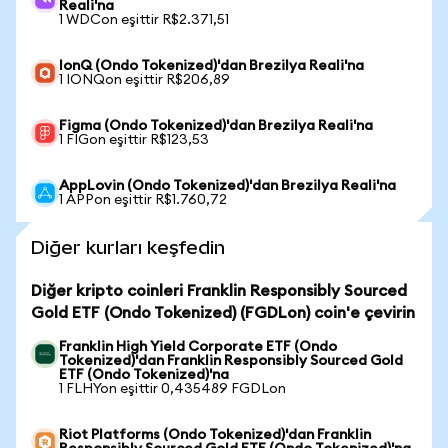
Reali'na
1 WDCon eşittir R$2.371,51
IonQ (Ondo Tokenized)'dan Brezilya Reali'na
1 IONQon eşittir R$206,89
Figma (Ondo Tokenized)'dan Brezilya Reali'na
1 FIGon eşittir R$123,53
AppLovin (Ondo Tokenized)'dan Brezilya Reali'na
1 APPon eşittir R$1.760,72
Diğer kurları keşfedin
Diğer kripto coinleri Franklin Responsibly Sourced
Gold ETF (Ondo Tokenized) (FGDLon) coin'e çevirin
Franklin High Yield Corporate ETF (Ondo
Tokenized)'dan Franklin Responsibly Sourced Gold
ETF (Ondo Tokenized)'na
1 FLHYon eşittir 0,435489 FGDLon
Riot Platforms (Ondo Tokenized)'dan Franklin