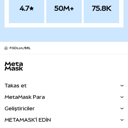
4.7
50M+
75.8K
FGDLon/BRL
MetaMask site alt bilgisi
Takas et
Takas İşlemleri
MetaMask Para
Tahmin Et
YENİ
Kripto Al
Geliştiriciler
Perps
YENİ
MetaMask Kart
Dökümantasyon
METAMASK'İ EDİN
RWA'lar
mUSD
YENİ
Kontrol Paneli
İşlem Kalkanı