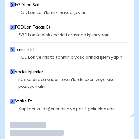
FGDLon Sat
FGDLon coin'lerinizi nakde çevirin.
FGDLon Takas Et
FGDLon ile blokzincirleri arasında işlem yapın.
Tahmin Et
FGDLon ve kripto tahmin piyasalarında işlem yapın.
Vadeli İşlemler
50x kaldıraca kadar token'larda uzun veya kısa
pozisyon alın.
Stake Et
Kriptonuzu değerlendirin ve pasif gelir elde edin.
İşlem Yap