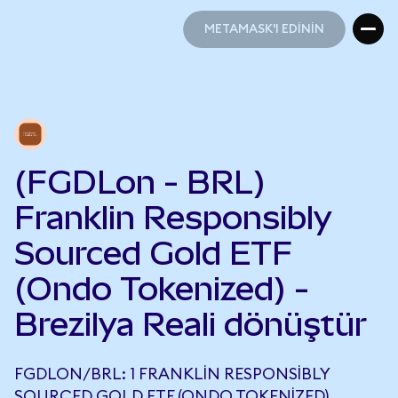
METAMASK'I EDİNİN
METAMASK'I EDİNİN
(FGDLon - BRL)
Franklin Responsibly
Sourced Gold ETF
(Ondo Tokenized) -
Brezilya Reali dönüştür
FGDLON/BRL: 1 FRANKLIN RESPONSIBLY
SOURCED GOLD ETF (ONDO TOKENIZED),