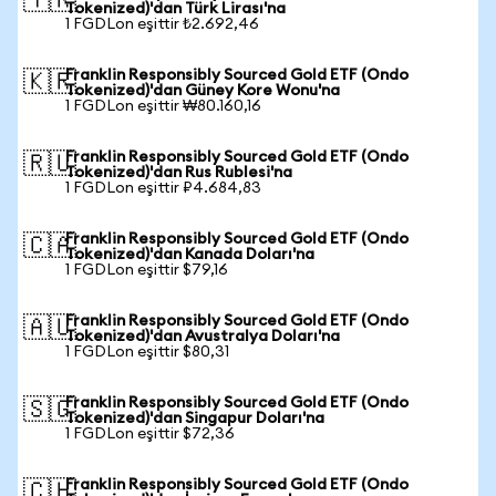
🇹🇷
Tokenized)'dan Türk Lirası'na
1 FGDLon eşittir ₺2.692,46
Franklin Responsibly Sourced Gold ETF (Ondo
🇰🇷
Tokenized)'dan Güney Kore Wonu'na
1 FGDLon eşittir ₩80.160,16
Franklin Responsibly Sourced Gold ETF (Ondo
🇷🇺
Tokenized)'dan Rus Rublesi'na
1 FGDLon eşittir ₽4.684,83
Franklin Responsibly Sourced Gold ETF (Ondo
🇨🇦
Tokenized)'dan Kanada Doları'na
1 FGDLon eşittir $79,16
Franklin Responsibly Sourced Gold ETF (Ondo
🇦🇺
Tokenized)'dan Avustralya Doları'na
1 FGDLon eşittir $80,31
Franklin Responsibly Sourced Gold ETF (Ondo
🇸🇬
Tokenized)'dan Singapur Doları'na
1 FGDLon eşittir $72,36
Franklin Responsibly Sourced Gold ETF (Ondo
🇨🇭