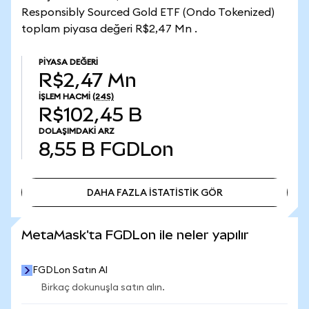
Responsibly Sourced Gold ETF (Ondo Tokenized)
toplam piyasa değeri R$2,47 Mn .
PIYASA DEĞERI
R$2,47 Mn
İŞLEM HACMI
(24S)
R$102,45 B
DOLAŞIMDAKI ARZ
8,55 B
FGDLon
DAHA FAZLA İSTATİSTİK GÖR
DAHA FAZLA İSTATİSTİK GÖR
MetaMask'ta FGDLon ile neler yapılır
FGDLon Satın Al
Birkaç dokunuşla satın alın.