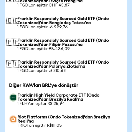
Tokenized)'dan İsviçre Frangı'na
1 FGDLon eşittir CHF 45,87
Franklin Responsibly Sourced Gold ETF (Ondo
🇧🇩
Tokenized)'dan Bangladeş Takası'na
1 FGDLon eşittir ৳6.999,76
Franklin Responsibly Sourced Gold ETF (Ondo
🇵🇭
Tokenized)'dan Filipin Pezosu'na
1 FGDLon eşittir ₱3.436,09
Franklin Responsibly Sourced Gold ETF (Ondo
🇵🇱
Tokenized)'dan Polonya Zlotisi'na
1 FGDLon eşittir zł 210,68
Diğer RWA'ları BRL'ye dönüştür
Franklin High Yield Corporate ETF (Ondo
Tokenized)'dan Brezilya Reali'na
1 FLHYon eşittir R$125,94
Riot Platforms (Ondo Tokenized)'dan Brezilya
Reali'na
1 RIOTon eşittir R$111,03