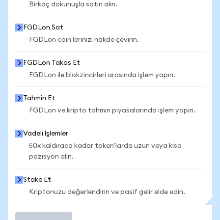
Birkaç dokunuşla satın alın.
FGDLon Sat
FGDLon coin'lerinizi nakde çevirin.
FGDLon Takas Et
FGDLon ile blokzincirleri arasında işlem yapın.
Tahmin Et
FGDLon ve kripto tahmin piyasalarında işlem yapın.
Vadeli İşlemler
50x kaldıraca kadar token'larda uzun veya kısa
pozisyon alın.
Stake Et
Kriptonuzu değerlendirin ve pasif gelir elde edin.
İşlem Yap