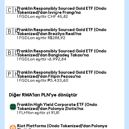
Franklin Responsibly Sourced Gold ETF (Ondo
🇨🇭
Tokenized)'dan İsviçre Frangı'na
1 FGDLon eşittir CHF 45,82
Franklin Responsibly Sourced Gold ETF (Ondo
🇧🇷
Tokenized)'dan Brezilya Reali'na
1 FGDLon eşittir R$288,92
Franklin Responsibly Sourced Gold ETF (Ondo
🇧🇩
Tokenized)'dan Bangladeş Takası'na
1 FGDLon eşittir ৳6.992,84
Franklin Responsibly Sourced Gold ETF (Ondo
🇵🇭
Tokenized)'dan Filipin Pezosu'na
1 FGDLon eşittir ₱3.433,60
Diğer RWA'ları PLN'ye dönüştür
Franklin High Yield Corporate ETF (Ondo
Tokenized)'dan Polonya Zlotisi'na
1 FLHYon eşittir zł 91,81
Riot Platforms (Ondo Tokenized)'dan Polonya