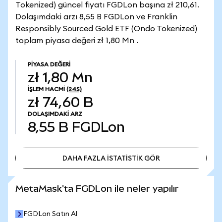
Tokenized) güncel fiyatı FGDLon başına zł 210,61.
Dolaşımdaki arzı 8,55 B FGDLon ve Franklin
Responsibly Sourced Gold ETF (Ondo Tokenized)
toplam piyasa değeri zł 1,80 Mn .
PIYASA DEĞERI
zł 1,80 Mn
İŞLEM HACMI
(24S)
zł 74,60 B
DOLAŞIMDAKI ARZ
8,55 B
FGDLon
DAHA FAZLA İSTATİSTİK GÖR
DAHA FAZLA İSTATİSTİK GÖR
MetaMask'ta FGDLon ile neler yapılır
FGDLon Satın Al