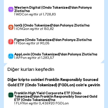
Western Digital (Ondo Tokenized)'dan Polonya
Zlotisi'na
1 WDCon eşittir zł 1.728,83
IonQ (Ondo Tokenized)'dan Polonya Zlotisi'na
1 IONQon eşittir zł 150,82
Figma (Ondo Tokenized)'dan Polonya Zlotisi'na
1 FIGon eşittir zł 90,05
AppLovin (Ondo Tokenized)'dan Polonya Zlotisi'na
1 APPon eşittir zł 1.283,57
Diğer kurları keşfedin
Diğer kripto coinleri Franklin Responsibly Sourced
Gold ETF (Ondo Tokenized) (FGDLon) coin'e çevirin
Franklin High Yield Corporate ETF (Ondo
Tokenized)'dan Franklin Responsibly Sourced Gold
ETF (Ondo Tokenized)'na
1 FLHYon eşittir 0,435920 FGDLon