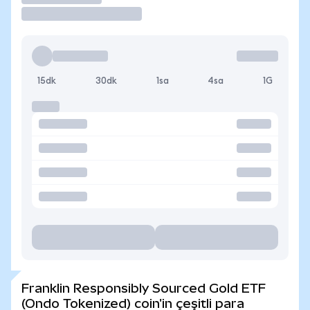
15dk
30dk
1sa
4sa
1G
Franklin Responsibly Sourced Gold ETF
(Ondo Tokenized) coin'in çeşitli para