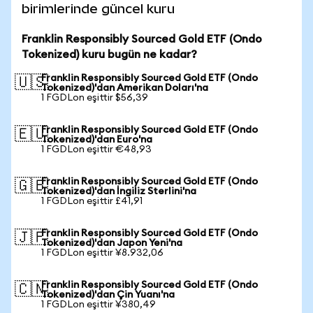
birimlerinde güncel kuru
Franklin Responsibly Sourced Gold ETF (Ondo
Tokenized) kuru bugün ne kadar?
Franklin Responsibly Sourced Gold ETF (Ondo
🇺🇸
Tokenized)'dan Amerikan Doları'na
1 FGDLon eşittir $56,39
Franklin Responsibly Sourced Gold ETF (Ondo
🇪🇺
Tokenized)'dan Euro'na
1 FGDLon eşittir €48,93
Franklin Responsibly Sourced Gold ETF (Ondo
🇬🇧
Tokenized)'dan İngiliz Sterlini'na
1 FGDLon eşittir £41,91
Franklin Responsibly Sourced Gold ETF (Ondo
🇯🇵
Tokenized)'dan Japon Yeni'na
1 FGDLon eşittir ¥8.932,06
Franklin Responsibly Sourced Gold ETF (Ondo
🇨🇳
Tokenized)'dan Çin Yuanı'na
1 FGDLon eşittir ¥380,49