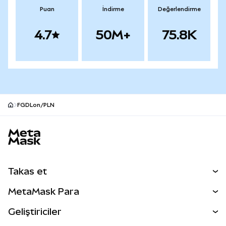
Puan
İndirme
Değerlendirme
4.7
50M+
75.8K
FGDLon/PLN
MetaMask site alt bilgisi
Takas et
Takas İşlemleri
MetaMask Para
Tahmin Et
YENİ
Kripto Al
Geliştiriciler
Perps
YENİ
MetaMask Kart
Dökümantasyon