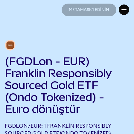
METAMASK'I EDİNİN
METAMASK'I EDİNİN
(FGDLon - EUR)
Franklin Responsibly
Sourced Gold ETF
(Ondo Tokenized) -
Euro dönüştür
FGDLON/EUR: 1 FRANKLIN RESPONSIBLY
SOURCED GOLD ETF (ONDO TOKENIZED),