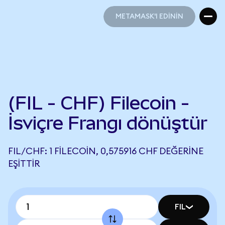
METAMASK'I EDİNİN
METAMASK'I EDİNİN
(FIL - CHF) Filecoin -
İsviçre Frangı dönüştür
FIL/CHF: 1 FILECOIN, 0,575916 CHF DEĞERINE
EŞITTIR
FIL