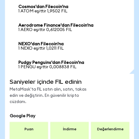
Cosmos'dan Filecoin'na
1 ATOM eşittir 1,9502 FIL
Aerodrome Finance'dan Filecoin'na
1 AERO eşittir 0,612005 FIL
NEXO'dan Filecoin'na
1 NEXO eşittir 1,0211 FIL
Pudgy Penguins'dan Filecoin'na
1 PENGU eşittir 0,008838 FIL
Saniyeler içinde FIL edinin
MetaMask'ta FIL satın alın, satın, takas
edin ve değiştirin. En güvenilir kripto
cüzdanı.
Google Play
Puan
İndirme
Değerlendirme