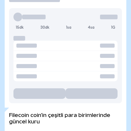
15dk
30dk
1sa
4sa
1G
Filecoin coin'in çeşitli para birimlerinde
güncel kuru