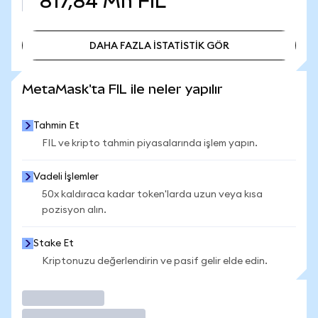
817,84 Mn
FIL
DAHA FAZLA İSTATİSTİK GÖR
DAHA FAZLA İSTATİSTİK GÖR
MetaMask'ta FIL ile neler yapılır
Tahmin Et
FIL ve kripto tahmin piyasalarında işlem yapın.
Vadeli İşlemler
50x kaldıraca kadar token'larda uzun veya kısa
pozisyon alın.
Stake Et
Kriptonuzu değerlendirin ve pasif gelir elde edin.
İşlem Yap