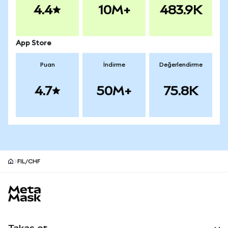
4.4
10M+
483.9K
App Store
Puan
İndirme
Değerlendirme
4.7
50M+
75.8K
FIL/CHF
MetaMask site alt bilgisi