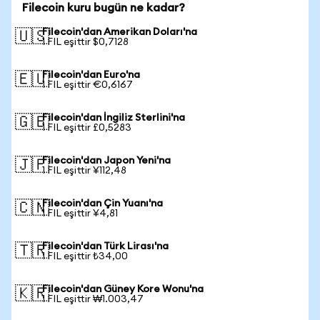
Filecoin kuru bugün ne kadar?
Filecoin'dan Amerikan Doları'na
🇺🇸
1 FIL eşittir $0,7128
Filecoin'dan Euro'na
🇪🇺
1 FIL eşittir €0,6167
Filecoin'dan İngiliz Sterlini'na
🇬🇧
1 FIL eşittir £0,5283
Filecoin'dan Japon Yeni'na
🇯🇵
1 FIL eşittir ¥112,48
Filecoin'dan Çin Yuanı'na
🇨🇳
1 FIL eşittir ¥4,81
Filecoin'dan Türk Lirası'na
🇹🇷
1 FIL eşittir ₺34,00
Filecoin'dan Güney Kore Wonu'na
🇰🇷
1 FIL eşittir ₩1.003,47