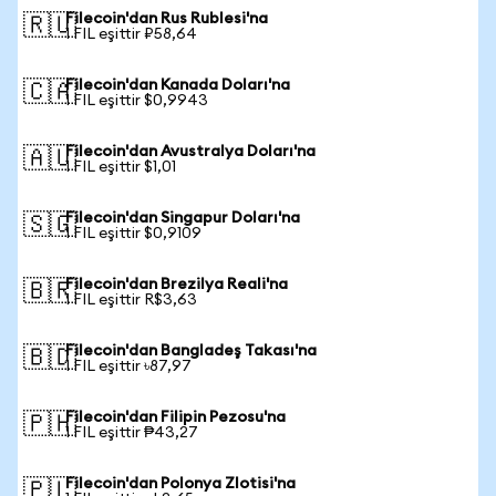
Filecoin'dan Rus Rublesi'na
🇷🇺
1 FIL eşittir ₽58,64
Filecoin'dan Kanada Doları'na
🇨🇦
1 FIL eşittir $0,9943
Filecoin'dan Avustralya Doları'na
🇦🇺
1 FIL eşittir $1,01
Filecoin'dan Singapur Doları'na
🇸🇬
1 FIL eşittir $0,9109
Filecoin'dan Brezilya Reali'na
🇧🇷
1 FIL eşittir R$3,63
Filecoin'dan Bangladeş Takası'na
🇧🇩
1 FIL eşittir ৳87,97
Filecoin'dan Filipin Pezosu'na
🇵🇭
1 FIL eşittir ₱43,27
Filecoin'dan Polonya Zlotisi'na
🇵🇱