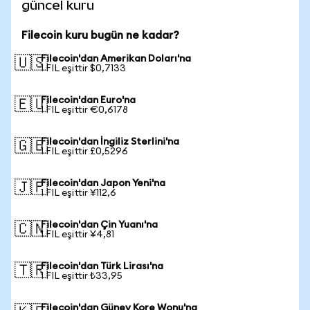
güncel kuru
Filecoin kuru bugün ne kadar?
Filecoin'dan Amerikan Doları'na
🇺🇸
1 FIL eşittir $0,7133
Filecoin'dan Euro'na
🇪🇺
1 FIL eşittir €0,6178
Filecoin'dan İngiliz Sterlini'na
🇬🇧
1 FIL eşittir £0,5296
Filecoin'dan Japon Yeni'na
🇯🇵
1 FIL eşittir ¥112,6
Filecoin'dan Çin Yuanı'na
🇨🇳
1 FIL eşittir ¥4,81
Filecoin'dan Türk Lirası'na
🇹🇷
1 FIL eşittir ₺33,95
Filecoin'dan Güney Kore Wonu'na