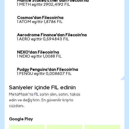
Mantle Staked Ether'dan Filecoin'na
1 METH eşittir 2902,4192 FIL
Cosmos'dan Filecoin'na
1 ATOM eşittir 1,8786 FIL
Aerodrome Finance'dan Filecoin'na
1 AERO eşittir 0,594843 FIL
NEXO'dan Filecoin'na
1 NEXO eşittir 1,0088 FIL
Pudgy Penguins'dan Filecoin'na
1 PENGU eşittir 0,008607 FIL
Saniyeler içinde FIL edinin
MetaMask'ta FIL satın alın, satın, takas
edin ve değiştirin. En güvenilir kripto
cüzdanı.
Google Play