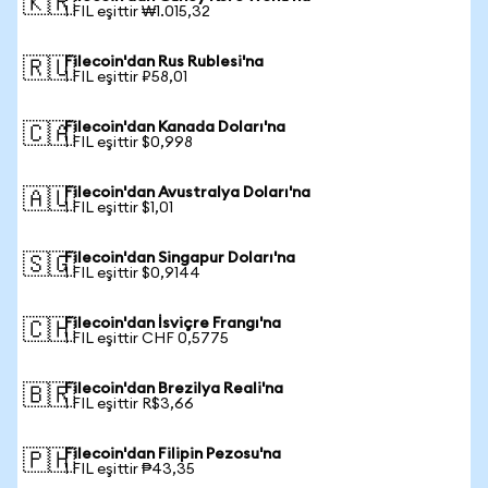
🇰🇷
1 FIL eşittir ₩1.015,32
Filecoin'dan Rus Rublesi'na
🇷🇺
1 FIL eşittir ₽58,01
Filecoin'dan Kanada Doları'na
🇨🇦
1 FIL eşittir $0,998
Filecoin'dan Avustralya Doları'na
🇦🇺
1 FIL eşittir $1,01
Filecoin'dan Singapur Doları'na
🇸🇬
1 FIL eşittir $0,9144
Filecoin'dan İsviçre Frangı'na
🇨🇭
1 FIL eşittir CHF 0,5775
Filecoin'dan Brezilya Reali'na
🇧🇷
1 FIL eşittir R$3,66
Filecoin'dan Filipin Pezosu'na
🇵🇭
1 FIL eşittir ₱43,35