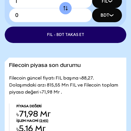
FIL
BDT
FIL - BDT TAKAS ET
Filecoin piyasa son durumu
Filecoin güncel fiyatı FIL başına ৳88,27.
Dolaşımdaki arzı 815,55 Mn FIL ve Filecoin toplam
piyasa değeri ৳71,98 Mr .
PIYASA DEĞERI
৳71,98 Mr
İŞLEM HACMI
(24S)
৳5,16 Mr