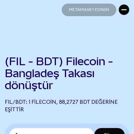
METAMASK'I EDİNİN
METAMASK'I EDİNİN
(FIL - BDT) Filecoin -
Bangladeş Takası
dönüştür
FIL/BDT: 1 FILECOIN, 88,2727 BDT DEĞERINE
EŞITTIR