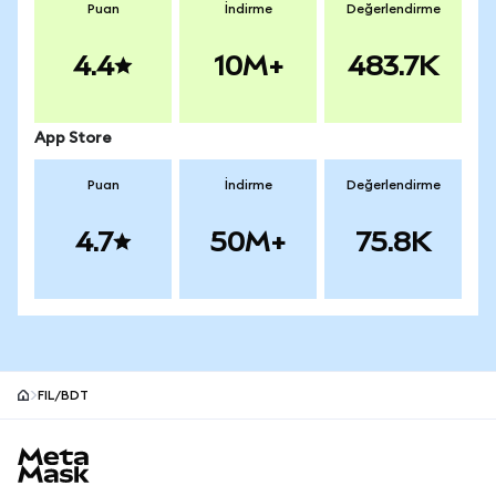
Puan
İndirme
Değerlendirme
4.4
10M+
483.7K
App Store
Puan
İndirme
Değerlendirme
4.7
50M+
75.8K
FIL/BDT
MetaMask site alt bilgisi