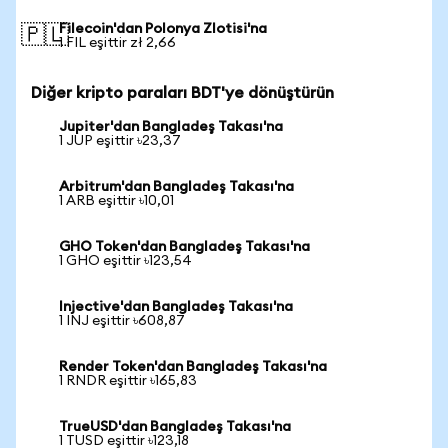
Filecoin'dan Polonya Zlotisi'na
🇵🇱
1 FIL eşittir zł 2,66
Diğer kripto paraları BDT'ye dönüştürün
Jupiter'dan Bangladeş Takası'na
1 JUP eşittir ৳23,37
Arbitrum'dan Bangladeş Takası'na
1 ARB eşittir ৳10,01
GHO Token'dan Bangladeş Takası'na
1 GHO eşittir ৳123,54
Injective'dan Bangladeş Takası'na
1 INJ eşittir ৳608,87
Render Token'dan Bangladeş Takası'na
1 RNDR eşittir ৳165,83
TrueUSD'dan Bangladeş Takası'na
1 TUSD eşittir ৳123,18