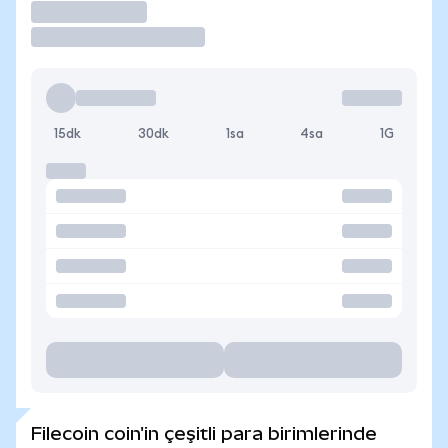
İşlem Yap
15dk
30dk
1sa
4sa
1G
Filecoin coin'in çeşitli para birimlerinde